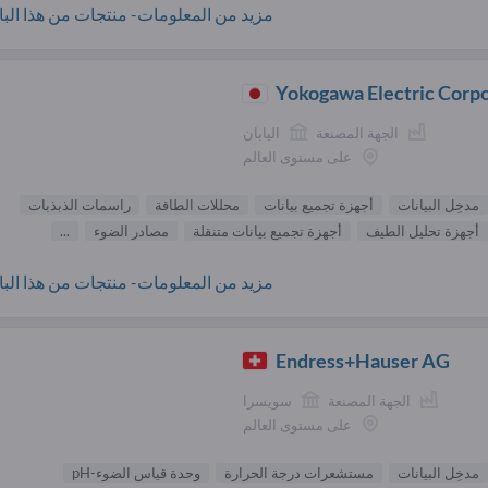
مزيد من المعلومات- منتجات من هذا البائ
Yokogawa Electric Corp
الجهة المصنعة
اليابان
على مستوى العالم
مدخِل البيانات
أجهزة تجميع بيانات
محللات الطاقة
راسمات الذبذبات
أجهزة تحليل الطيف
أجهزة تجميع بيانات متنقلة
مصادر الضوء
...
مزيد من المعلومات- منتجات من هذا البائ
Endress+Hauser AG
الجهة المصنعة
سويسرا
على مستوى العالم
مدخِل البيانات
مستشعرات درجة الحرارة
وحدة قياس الضوء-pH