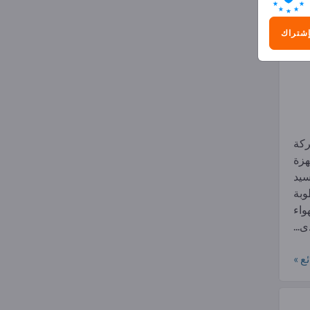
8)
إشتراك
E هي شركة
هزة
سيد
وبة
واء
...
ع »