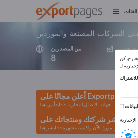
الفئات
على الشركات المصنعة والموردين
مصنعين
من المصدرين
8
8
لخارج. كن
أعلن مجانًا على Exportpages!
لمستعملة – جهات الاتصال التجارية >> ابدأ من هنا
 Exportpages.
كن موردًا الآن واكتسب شهرة>> انشر هنا