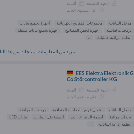
الجهة المصنعة
ألمانيا
على مستوى العالم
مدخِل البيانات
مجموعات المفاتيح الكهربائية
أجهزة تجميع بيانات
برمجيات قياسية
أجهزة فحص المصابيح
أجهزة تجميع بيانات متنقلة
أنظمة مراقبة عمليات
...
مزيد من المعلومات- منتجات من هذا البائ
EES Elektra Elektronik
Co Störcontroller KG
الجهة المصنعة
ألمانيا
على مستوى العالم
مدخِل البيانات
أعمال عرض العمليات المتعاقبة
مرحلات المراقبة
وحدات هوائية
أنظمة التأثير عن بعد
أنظمة نقل البيانات
بيانات LED
أنظمة إذاعة البيانات
...