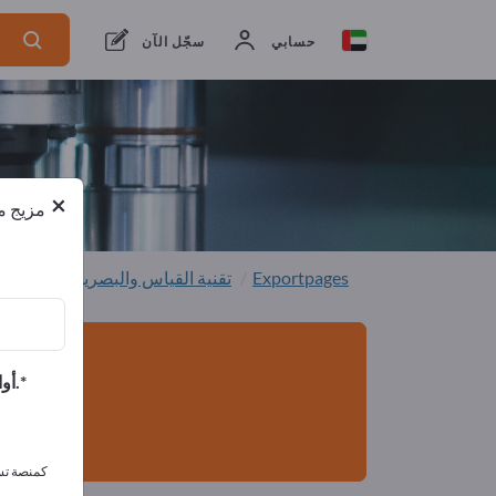
من المصنعين
8
من المصدرين
8
حسابي
سجّل الآن
×
مزيج من
Exportpages
تقنية القياس والبصريات
نظام ت
أوافق على تلقي الرسائل الإخبارية الخاصة بك وأوافق على بيان خصوصية البيانات.