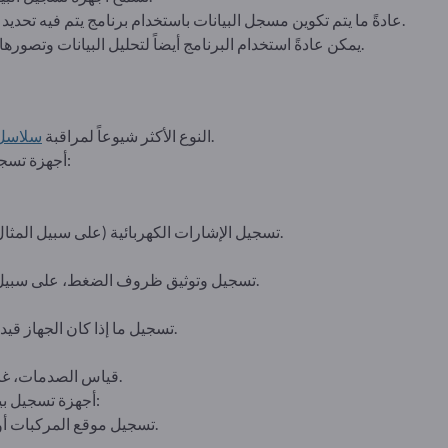
عادةً ما يتم تكوين مسجل البيانات باستخدام برنامج يتم فيه تحديد فترة القياس ونوع القياس وموقع التخزين.
يمكن عادةً استخدام البرنامج أيضاً لتحليل البيانات وتصورها (على سبيل المثال في شكل رسوم بيانية).
التبريد أو درجات الحرارة المحيطة.
النوع الأكثر شيوعاً لمراقبة
سلاسل
الرطوبة):
أجهزة تسجي
تسجيل الإشارات الكهربائية (على سبيل المثال 4-20 مللي أمبير) وتوثيق التغيرات.
الهواء المضغوط.
تسجيل وتوثيق ظروف الضغط، على سبيل 
تسجيل ما إذا كان الجهاز قيد التشغيل أو الإيقاف (تشغيل/إيقاف).
قياس الصدمات، غالباً أثناء النقل لتوثيق أسباب أي تلف.
أجهزة تسجيل بيانات النظام العالمي لتحديد المواقع:
تسجيل موقع المركبات أو البضائع المنقولة وتسجيل تحركاتها.