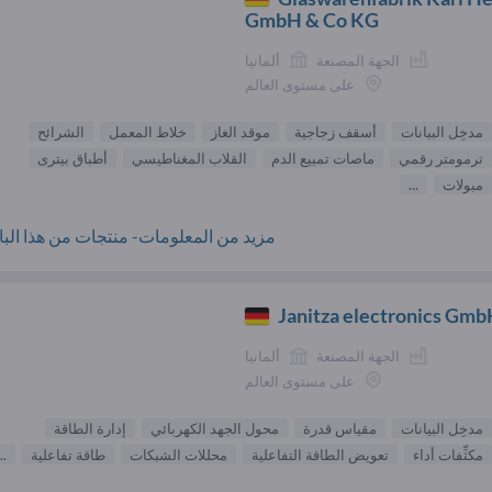
GmbH & Co KG
الجهة المصنعة
ألمانيا
على مستوى العالم
مدخِل البيانات
أسقف زجاجية
موقد الغاز
خلاط المعمل
الشرائح
ترمومتر رقمي
ماصات تمييع الدم
القلاب المغناطيسي
أطباق بيترى
مبولات
...
مزيد من المعلومات- منتجات من هذا البائ
Janitza electronics Gm
الجهة المصنعة
ألمانيا
على مستوى العالم
مدخِل البيانات
مقياس قدرة
محول الجهد الكهربائي
إدارة الطاقة
مكثِّفات أداء
تعويض الطاقة التفاعلية
محللات الشبكات
طاقة تفاعلية
..