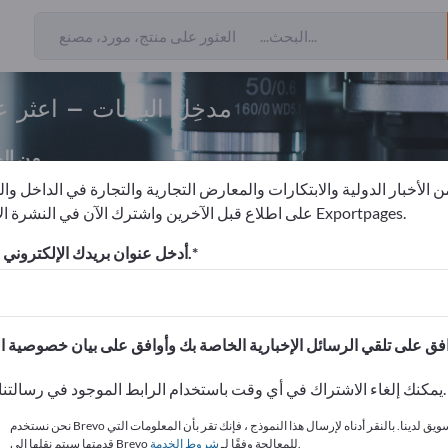
مدخِل البيانات – اعثر 
من ال
 الأخبار الدولية والابتكارات والمعارض التجارية والتجارة في الداخل وا
على اطلاع قبل الآخرين واشترك الآن في النشرة الإخبارية لـ Exportpages.
سجيل البيانات
مدخِل البيانات
أدخل عنوان بريدك الإلكتروني للاشتراك.
الاحتياجات – العروض – السلع ا
انشر شركتك ومنتجاتك على
يمكنك إلغاء الاشتراك في أي وقت باستخدام الرابط الموجود في رسالتنا الإخبارية.
نحن نستخدم Brevo كمنصة تسويق لدينا. بالنقر أدناه لإرسال هذا النموذج ، فإنك تقر بأن المعلومات التي
.
قدمتها سيتم نقلها إلى Brevo للمعالجة وفقًا لـ
شروط الخدمة