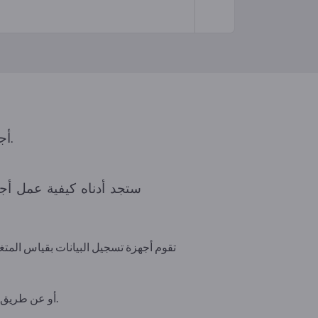
أجهزة تسجيل البيانات هي أجهزة إلكترونية تسجل البيانات تلقائياً على مدى فترة زمنية معينة.
ستجد أدناه كيفية عمل أجه
تقوم أجهزة تسجيل البيانات بقياس المتغي
وبمجرد تسجيل البيانات، يتم نقلها إلى الكمبيوتر إما عن طريق الكابل أو شبكة WLAN أو عن طريق النقل المادي لبطاقة الذاكرة.