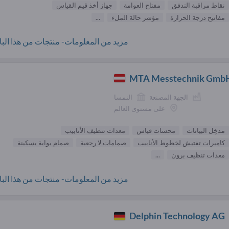
نقاط مراقبة التدفق
مفتاح العوامة
جهاز أخذ قيم القياس
مفاتيح درجة الحرارة
مؤشر حالة الملء
...
مزيد من المعلومات- منتجات من هذا البائ
MTA Messtechnik Gmb
الجهة المصنعة
النمسا
على مستوى العالم
مدخِل البيانات
محسات قياس
معدات تنظيف الأنابيب
كاميرات تفتيش لخطوط الأنابيب
صمامات لا رجعية
صمام بوابة بسكينة
معدات تنظيف برون
...
مزيد من المعلومات- منتجات من هذا البائ
Delphin Technology AG