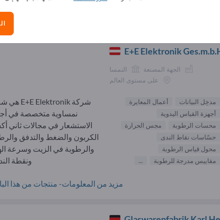
الموردون مدخِل البيانات (
ال
E+E Elektronik Ges.m.b.
الجهة المصنعة
النمسا
على مستوى العالم
شركة +E Elektronik
مدخِل البيانات
أعمال المعايرة
نمساوية متخصصة في أج
أجهزة القياس اليدوية
الاستشعار في مجالات ثاني أك
محسات الرطوبة
مجس الحرارة
الكربون والضغط والتدفق والرط
حسّاسات نقاط الندى
والرطوبة في الزيت وسرعة اله
محول قياس الرطوبة
ونقطة الندى
مقاييس مدرجة للرطوبة
...
مزيد من المعلومات- منتجات من هذا البائ
Glaswarenfabrik Karl H