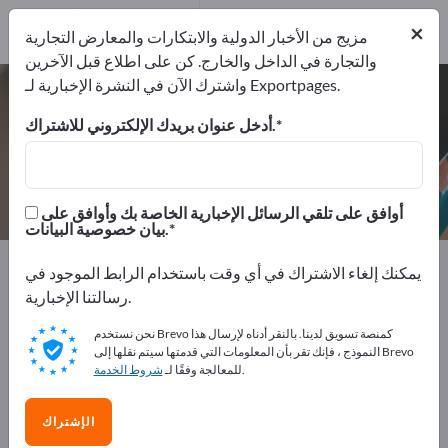
2
من المصنعين
×
2
مزيج من الأخبار الدولية والابتكارات والمعارض التجارية
والتجارة في الداخل والخارج. كن على اطلاع قبل الآخرين
واشترك الآن في النشرة الإخبارية لـ Exportpages.
آلات تصوير – اعثر على الشركات
المصنعة والموردين
أدخل عنوان بريدك الإلكتروني للاشتراك.
من المصنعين
من المصدرين
2
2
أوافق على تلقي الرسائل الإخبارية الخاصة بك وأوافق على
بيان خصوصية البيانات.
Exportpages
مستلزمات المكاتب
الماكينات المكتبية
يمكنك إلغاء الاشتراك في أي وقت باستخدام الرابط الموجود في
آلات تصوير
رسالتنا الإخبارية.
نحن نستخدم Brevo كمنصة تسويق لدينا. بالنقر أدناه لإرسال هذا
أعلن مجانًا على Exportpages!
النموذج ، فإنك تقر بأن المعلومات التي قدمتها سيتم نقلها إلى Brevo
.
للمعالجة وفقًا لـ
شروط الخدمة
الاحتياجات – العروض – السلع المستعملة – جهات الاتصال
التجارية >> ابدأ من هنا
الإشتراك
انشر شركتك ومنتجاتك على