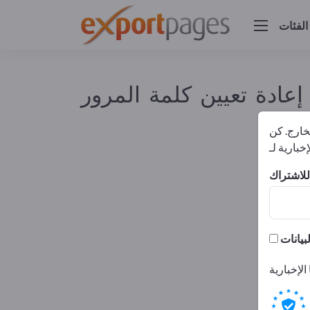
الفئات
عادة تعيين كلمة المرور
لخارج. كن