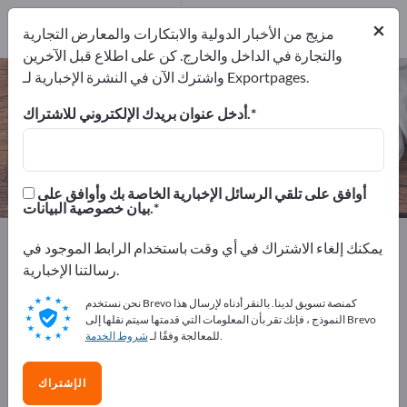
2
من المصنعين
×
2
مزيج من الأخبار الدولية والابتكارات والمعارض التجارية
والتجارة في الداخل والخارج. كن على اطلاع قبل الآخرين
واشترك الآن في النشرة الإخبارية لـ Exportpages.
شموع ديكور – اعثر على الشركات
المصنعة والموردين
أدخل عنوان بريدك الإلكتروني للاشتراك.
من المصنعين
من المصدرين
2
2
أوافق على تلقي الرسائل الإخبارية الخاصة بك وأوافق على
بيان خصوصية البيانات.
Exportpages
مستلزمات وأدوات المنزل
يمكنك إلغاء الاشتراك في أي وقت باستخدام الرابط الموجود في
اكسسوارات المنازل
شموع ديكور
رسالتنا الإخبارية.
نحن نستخدم Brevo كمنصة تسويق لدينا. بالنقر أدناه لإرسال هذا
أعلن مجانًا على Exportpages!
النموذج ، فإنك تقر بأن المعلومات التي قدمتها سيتم نقلها إلى Brevo
.
للمعالجة وفقًا لـ
شروط الخدمة
الاحتياجات – العروض – السلع المستعملة – جهات الاتصال
التجارية >> ابدأ من هنا
الإشتراك
انشر شركتك ومنتجاتك على