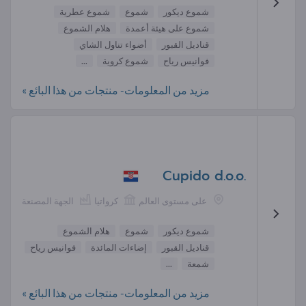
شموع ديكور
شموع
شموع عطرية
شموع على هيئة أعمدة
هلام الشموع
قناديل القبور
أضواء تناول الشاي
فوانيس رياح
شموع كروية
...
مزيد من المعلومات- منتجات من هذا البائع »
Cupido d.o.o.
على مستوى العالم
كرواتيا
الجهة المصنعة
شموع ديكور
شموع
هلام الشموع
قناديل القبور
إضاءات المائدة
فوانيس رياح
شمعة
...
مزيد من المعلومات- منتجات من هذا البائع »