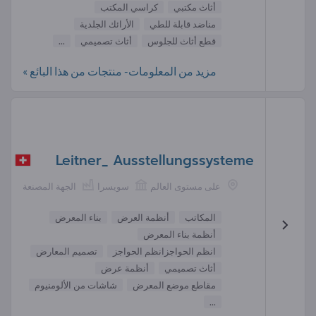
أثاث مكتبي
كراسي المكتب
مناضد قابلة للطي
الأرائك الجلدية
قطع أثاث للجلوس
أثاث تصميمي
...
مزيد من المعلومات- منتجات من هذا البائع »
Leitner_ Ausstellungssysteme
على مستوى العالم
سويسرا
الجهة المصنعة
المكاتب
أنظمة العرض
بناء المعرض
أنظمة بناء المعرض
انظم الحواجزانظم الحواجز
تصميم المعارض
أثاث تصميمي
أنظمة عرض
مقاطع موضع المعرض
شاشات من الألومنيوم
...