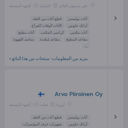
على مستوى العالم
التشيك
الجهة المصنعة
أثاث بوليستر
قطع أثاث من الجلد
أرائك جلوس
الأثاث لأوقات الفراغ
أثاث مكتبي
كراسي المكتب
أثاث مطبخ
مقاعد المطبخ
مقاعد مُنجّدة
مناضد القهوة
...
مزيد من المعلومات- منتجات من هذا البائع »
Arvo Piiroinen Oy
أوروبا
فنلندا
الجهة المصنعة
أثاث بوليستر
قطع أثاث من الجلد
أرائك جلوس
تجهيزات غرف المؤتمرات