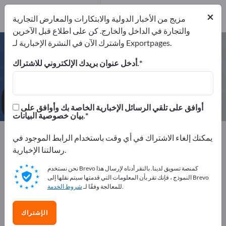
4
×
من المصنعين
4
مزيج من الأخبار الدولية والابتكارات والمعارض التجارية
والتجارة في الداخل والخارج. كن على اطلاع قبل الآخرين
واشترك الآن في النشرة الإخبارية لـ Exportpages.
المكاتب – اعثر على الشركات المصنعة
والموردين
أدخل عنوان بريدك الإلكتروني للاشتراك.
من المصنعين
من المصدرين
4
4
أوافق على تلقي الرسائل الإخبارية الخاصة بك وأوافق على
بيان خصوصية البيانات.
Exportpages
معدات الشركة/الأثاث المؤسسي
يمكنك إلغاء الاشتراك في أي وقت باستخدام الرابط الموجود في
الأثاث المكتبي
أثاث مكتبي
المكاتب
رسالتنا الإخبارية.
نحن نستخدم Brevo كمنصة تسويق لدينا. بالنقر أدناه لإرسال هذا
أعلن مجانًا على Exportpages!
النموذج ، فإنك تقر بأن المعلومات التي قدمتها سيتم نقلها إلى Brevo
.
للمعالجة وفقًا لـ
شروط الخدمة
الاحتياجات – العروض – السلع المستعملة – جهات الاتصال
التجارية >> ابدأ من هنا
الإشتراك
انشر شركتك ومنتجاتك على