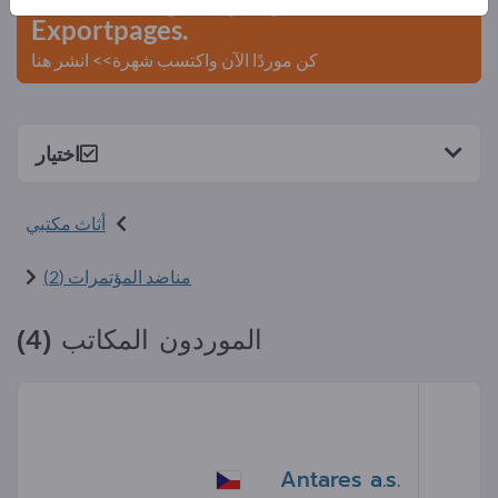
Exportpages.
كن موردًا الآن واكتسب شهرة>> انشر هنا
اختيار
أثاث مكتبي
مناضد المؤتمرات (2)
الموردون المكاتب (4)
Antares a.s.