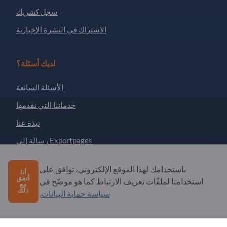
سجل كشريك
الاشتراك في النشرة الإخبارية
لديك أسئلة؟
الأسئلة الشائعة
خدماتنا التي نقدمها
نبذة عنا
رسالة إلى Exportpages
باستخدامك لهذا الموقع الإلكتروني، توافق على
أنا
Exportpages International Network
أتفق
استخدامنا لملفّات تعريف الارتباط كما هو موضّح في
مع
Exportpages International GmbH
ذلك
سياسة حماية البيانات
.
Becker-Göring-Straße 15
76307 Karlsbad