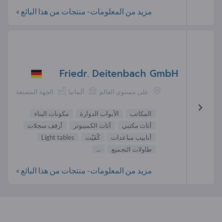
مزيد من المعلومات- منتجات من هذا البائع »
Friedr. Deitenbach GmbH
على مستوى العالم
ألمانيا
الجهة المصنعة
المكاتب
الأبواب الدوارة
مكونات البناء
أثاث مكتبي
أثاث الكمبيوتر
أرفف سجلات
أنابيب مباعدات
كُفَيْت‎
Light tables
طاولات التجميع
...
مزيد من المعلومات- منتجات من هذا البائع »