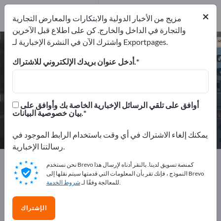
من المصنعين
10
×
موزعون
1
مزيج من الأخبار الدولية والابتكارات والمعارض التجارية
والتجارة في الداخل والخارج. كن على اطلاع قبل الآخرين
واشترك الآن في النشرة الإخبارية لـ Exportpages.
مفاتيح أمان – اعثر على الشركات
المصنعة والموردين
أدخل عنوان بريدك الإلكتروني للاشتراك.
من المصنعين
من المصدرين
11
10
أوافق على تلقي الرسائل الإخبارية الخاصة بك وأوافق على
بيان خصوصية البيانات.
موزعون
1
يمكنك إلغاء الاشتراك في أي وقت باستخدام الرابط الموجود في
رسالتنا الإخبارية.
Exportpages
الأمان والحماية
تجهيزات الحماية
نحن نستخدم Brevo كمنصة تسويق لدينا. بالنقر أدناه لإرسال هذا
مفاتيح أمان
النموذج ، فإنك تقر بأن المعلومات التي قدمتها سيتم نقلها إلى Brevo
.
للمعالجة وفقًا لـ
شروط الخدمة
أعلن مجانًا على Exportpages!
الإشتراك
الاحتياجات – العروض – السلع المستعملة – جهات الاتصال