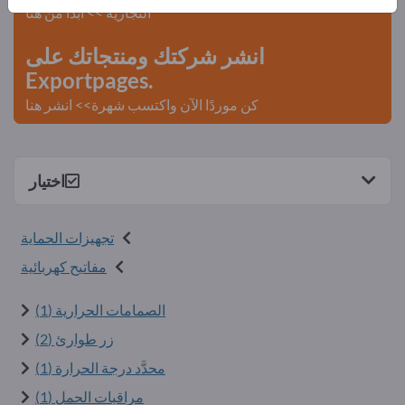
التجارية >> ابدأ من هنا
انشر شركتك ومنتجاتك على
Exportpages.
كن موردًا الآن واكتسب شهرة>> انشر هنا
اختيار
تجهيزات الحماية
مفاتيح كهربائية
الصمامات الحرارية (1)
زر طوارئ (2)
محدَّد درجة الحرارة (1)
مراقبات الحمل (1)