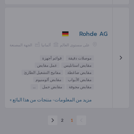
Rohde AG
على مستوى العالم
ألمانيا
الجهة المصنعة
موصلات دقيقة
قوائم أجهزة
مقابض استانليس
عمل مقابض
مقابض ضاغطة
مفاتيح التشغيل الطارئ
مقابض الأبواب
مقابض ألومنيوم
مقابض مجوفة
مقابض حمل
...
مزيد من المعلومات- منتجات من هذا البائع »
2
1