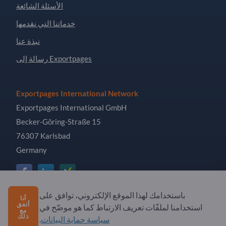
الأسئلة الشائعة
خدماتنا التي نقدمها
نبذة عنا
رسالة إلى Exportpages
Exportpages International Network
Exportpages International GmbH
Becker-Göring-Straße 15
76307 Karlsbad
Germany
باستخدامك لهذا الموقع الإلكتروني، توافق على
أنا
Copyright © 2026 Exportpages International GmbH. All
أتفق
استخدامنا لملفّات تعريف الارتباط كما هو موضّح في
مع
Rights Reserved.
ذلك
سياسة حماية البيانات
.