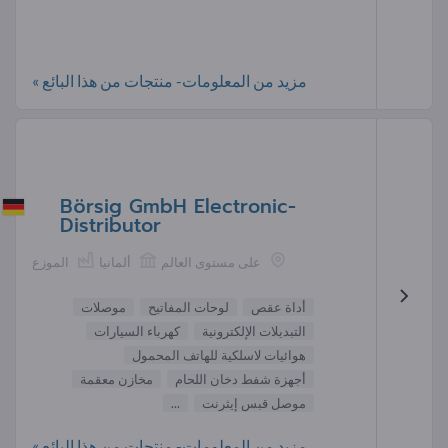
مزيد من المعلومات- منتجات من هذا البائع »
Börsig GmbH Electronic-
Distributor
على مستوى العالم
ألمانيا
الموزع
أداة عقص
لوحات المفاتيح
موصلات
التبديلات الإلكترونية
كهرباء السيارات
هوائيات لاسلكية للهاتف المحمول
أجهزة شفط دخان اللحام
مخازن معقمة
موصل قبس إيثرنت
...
مزيد من المعلومات- منتجات من هذا البائع »