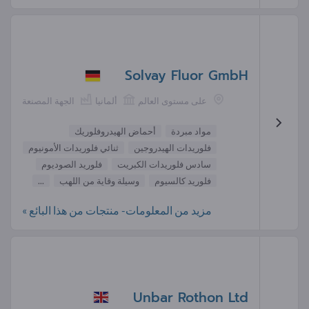
Solvay Fluor GmbH
على مستوى العالم
ألمانيا
الجهة المصنعة
مواد مبردة
أحماض الهيدروفلوريك
فلوريدات الهيدروجين
ثنائي فلوريدات الأمونيوم
سادس فلوريدات الكبريت
فلوريد الصوديوم
فلوريد كالسيوم
وسيلة وقاية من اللهب
...
مزيد من المعلومات- منتجات من هذا البائع »
Unbar Rothon Ltd