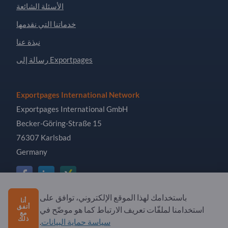
الأسئلة الشائعة
خدماتنا التي نقدمها
نبذة عنا
رسالة إلى Exportpages
Exportpages International Network
Exportpages International GmbH
Becker-Göring-Straße 15
76307 Karlsbad
Germany
باستخدامك لهذا الموقع الإلكتروني، توافق على
أنا
Copyright © 2026 Exportpages International GmbH. All
أتفق
استخدامنا لملفّات تعريف الارتباط كما هو موضّح في
مع
Rights Reserved.
ذلك
سياسة حماية البيانات
.