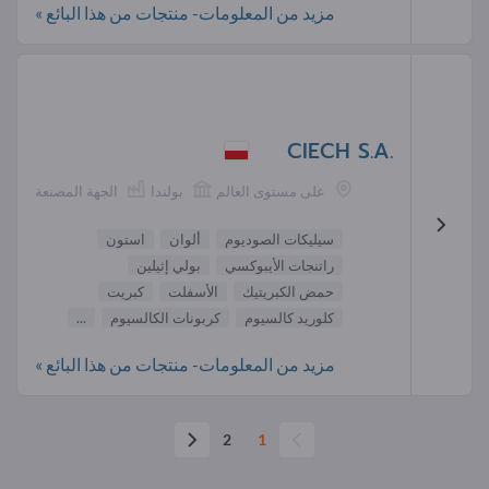
مزيد من المعلومات- منتجات من هذا البائع »
CIECH S.A.
على مستوى العالم
بولندا
الجهة المصنعة
سيليكات الصوديوم
ألوان
استون
راتنجات الأيبوكسي
بولي إثيلين
حمض الكبريتيك
الأسفلت
كبريت
كلوريد كالسيوم
كربونات الكالسيوم
...
مزيد من المعلومات- منتجات من هذا البائع »
2
1