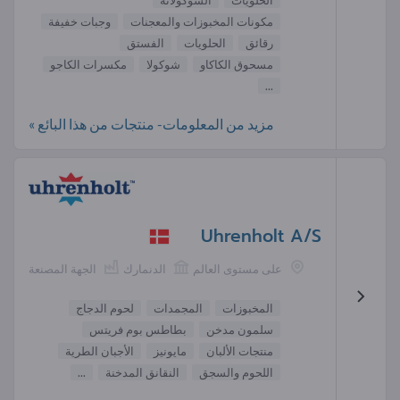
مكونات المخبوزات والمعجنات
وجبات خفيفة
رقائق
الحلويات
الفستق
مسحوق الكاكاو
شوكولا
مكسرات الكاجو
...
مزيد من المعلومات- منتجات من هذا البائع »
Uhrenholt A/S
على مستوى العالم
الدنمارك
الجهة المصنعة
المخبوزات
المجمدات
لحوم الدجاج
سلمون مدخن
بطاطس بوم فريتس
منتجات الألبان
مايونيز
الأجبان الطرية
اللحوم والسجق
النقانق المدخنة
...