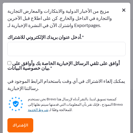
من المصنعين
14
×
موزعون
1
مزيج من الأخبار الدولية والابتكارات والمعارض التجارية
والتجارة في الداخل والخارج. كن على اطلاع قبل الآخرين
واشترك الآن في النشرة الإخبارية لـ Exportpages.
المخبوزات – اعثر على الشركات
المصنعة والموردين
أدخل عنوان بريدك الإلكتروني للاشتراك.
من المصنعين
من المصدرين
15
14
أوافق على تلقي الرسائل الإخبارية الخاصة بك وأوافق على
بيان خصوصية البيانات.
موزعون
1
يمكنك إلغاء الاشتراك في أي وقت باستخدام الرابط الموجود في
رسالتنا الإخبارية.
Exportpages
المأكولات و المشروبات
المخبوزات
نحن نستخدم Brevo كمنصة تسويق لدينا. بالنقر أدناه لإرسال هذا
النموذج ، فإنك تقر بأن المعلومات التي قدمتها سيتم نقلها إلى Brevo
.
للمعالجة وفقًا لـ
شروط الخدمة
أعلن مجانًا على Exportpages!
الاحتياجات – العروض – السلع المستعملة – جهات الاتصال
الإشتراك
التجارية >> ابدأ من هنا