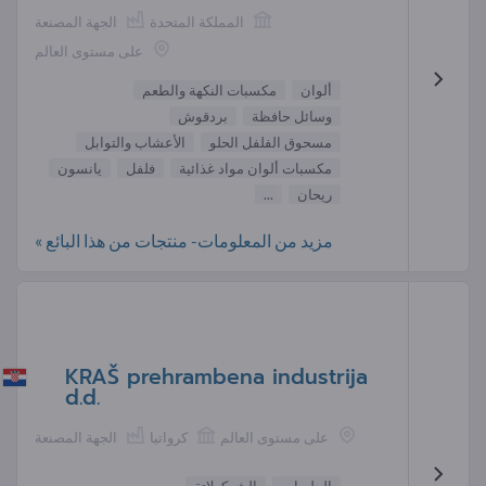
المملكة المتحدة
الجهة المصنعة
على مستوى العالم
ألوان
مكسبات النكهة والطعم
وسائل حافظة
بردقوش
مسحوق الفلفل الحلو
الأعشاب والتوابل
مكسبات ألوان مواد غذائية
فلفل
يانسون
ريحان
...
مزيد من المعلومات- منتجات من هذا البائع »
KRAŠ prehrambena industrija
d.d.
على مستوى العالم
كرواتيا
الجهة المصنعة
الحلويات
الشوكولاتة