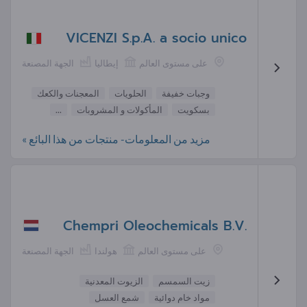
VICENZI S.p.A. a socio unico
على مستوى العالم
إيطاليا
الجهة المصنعة
وجبات خفيفة
الحلويات
المعجنات والكعك
بسكويت
المأكولات و المشروبات
...
مزيد من المعلومات- منتجات من هذا البائع »
Chempri Oleochemicals B.V.
على مستوى العالم
هولندا
الجهة المصنعة
زيت السمسم
الزيوت المعدنية
مواد خام دوائية
شمع العسل