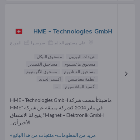
HME - Technologies GmbH
على مستوى العالم
سويسرا
الموزع
نتريدات البورون
مسحوق النيكل
مسحوق ماغنسيوم
مساحيق القصدير
مساحيق الفاناديوم
مسحوق الألومنيوم
أنظمة مغناطيس
أكسيد الحديد
أكسيد الماغنسيوم
...
ماضيناتأسست شركة HME - Technologies GmbH
في يناير 2004 كشركة منبثقة عن شركة "HME
Magnet + Elektronik GmbH". يتيح لنا الانشقاق
الأخير أن...
مزيد من المعلومات- منتجات من هذا البائع »