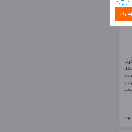
8)
إشتراك
أول
متة
يات
ن ظروف
...
ع »