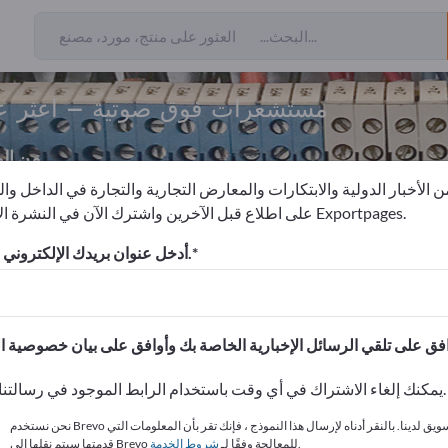
مستشعرات فوق صوتية – اعثر عل
من ال
 الأخبار الدولية والابتكارات والمعارض التجارية والتجارة في الداخل وا
على اطلاع قبل الآخرين واشترك الآن في النشرة الإخبارية لـ Exportpages.
المجسات
مستشعرات فوق صوتية
أدخل عنوان بريدك الإلكتروني للاشتراك.
الاحتياجات – العروض – السلع ا
انشر شركتك ومنتجاتك على
يمكنك إلغاء الاشتراك في أي وقت باستخدام الرابط الموجود في رسالتنا الإخبارية.
نحن نستخدم Brevo كمنصة تسويق لدينا. بالنقر أدناه لإرسال هذا النموذج ، فإنك تقر بأن المعلومات التي
.
قدمتها سيتم نقلها إلى Brevo للمعالجة وفقًا لـ
شروط الخدمة