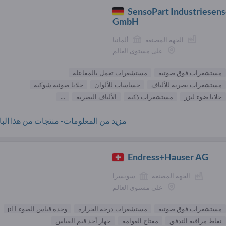
SensoPart Industriesens
GmbH
الجهة المصنعة
ألمانيا
على مستوى العالم
مستشعرات فوق صوتية
مستشعرات تعمل بالمفاعلة
مستشعرات بصرية للألياف
حساسات للألوان
خلايا ضوئية شوكية
خلايا ضوء ليزر
مستشعرات ذكية
الألياف البصرية
...
مزيد من المعلومات- منتجات من هذا البائ
Endress+Hauser AG
الجهة المصنعة
سويسرا
على مستوى العالم
مستشعرات فوق صوتية
مستشعرات درجة الحرارة
وحدة قياس الضوء-pH
نقاط مراقبة التدفق
مفتاح العوامة
جهاز أخذ قيم القياس