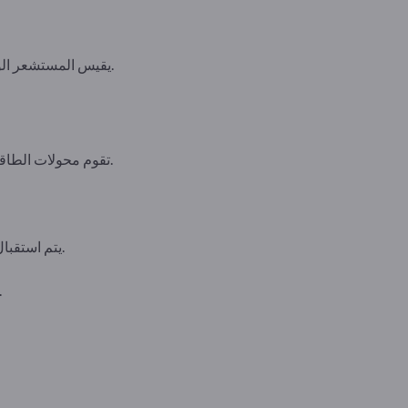
يقيس المستشعر الوقت بين إرسال الإشارة واستقبالها. يتم حساب المسافة إلى الجسم من وقت العبور هذا، مع مراعاة سرعة الصوت.
تقوم محولات الطاقة الكهرضغطية بتوليد نبضات صوتية عالية التردد، عادةً في نطاق 20 كيلو هرتز إلى عدة مئات من الكيلو هرتز.
يتم استقبال الإشارة المنعكسة وتقييمها بواسطة المستشعر. تعتمد قوة وجودة الصدى على شكل الجسم وحجمه ومادته.
تقوم الدوائر الإلكترونية بتصفية الإشارات المتداخلة وتعويض التأثيرات ال