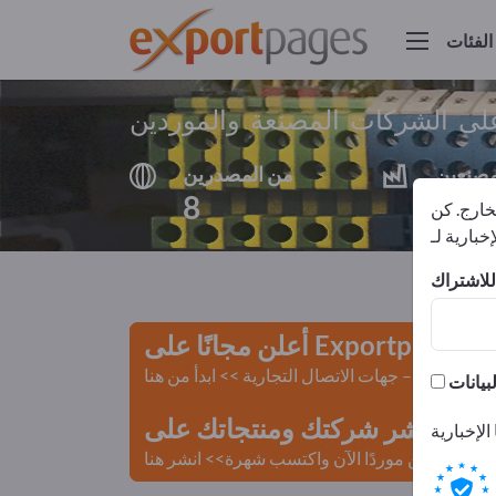
الفئات
ى الشركات المصنعة والموردين
مصنعين
من المصدرين
8
8
لخارج. كن
أعلن مجانًا على Exportpages!
لمستعملة – جهات الاتصال التجارية >> ابدأ من هنا
 Exportpages.
كن موردًا الآن واكتسب شهرة>> انشر هنا