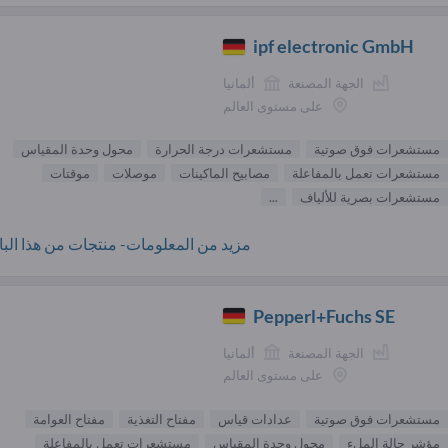
ipf electronic GmbH
الجهة المصنعة
ألمانيا
على مستوى العالم
مستشعرات فوق صوتية
مستشعرات درجة الحرارة
محول وحدة المقياس
مستشعرات تعمل بالمفاعلة
مصابيح الماكينات
موصلات
موقتات
مستشعرات بصرية للألياف
...
مزيد من المعلومات- منتجات من هذا البائ
Pepperl+Fuchs SE
الجهة المصنعة
ألمانيا
على مستوى العالم
مستشعرات فوق صوتية
عدادات قياس
مفتاح التغذية
مفتاح العوامة
مؤشر حالة الملء
محول وحدة المقياس
مستشعرات تعمل بالمفاعلة