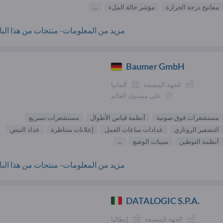
مفاتيح درجة الحرارة
مؤشر حالة الملء
...
مزيد من المعلومات- منتجات من هذا البائ
Baumer GmbH
الجهة المصنعة
ألمانيا
على مستوى العالم
مستشعرات فوق صوتية
أنظمة قياس الأطوال
مستشعرات تسريع
التشفير الروتاري
عدادات ساعات العمل
إعلانات متناظرة
عداد النبض
أنظمة التوطين
مبينات الوضع
...
مزيد من المعلومات- منتجات من هذا البائ
DATALOGIC S.P.A.
الجهة المصنعة
إيطاليا