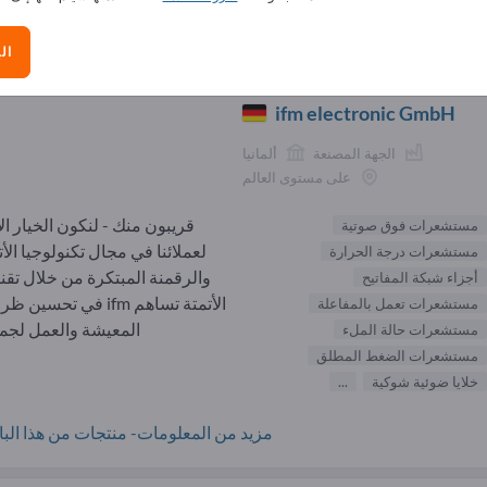
الموردون مستشعرات فوق صوتية (
ال
ifm electronic GmbH
الجهة المصنعة
ألمانيا
على مستوى العالم
قريبون منك - لنكون الخيار ال
مستشعرات فوق صوتية
لعملائنا في مجال تكنولوجيا الأت
مستشعرات درجة الحرارة
والرقمنة المبتكرة من خلال تقن
أجزاء شبكة المفاتيح
الأتمتة تساهم ifm في تحسي
مستشعرات تعمل بالمفاعلة
المعيشة والعمل لجميع
مستشعرات حالة الملء
مستشعرات الضغط المطلق
خلايا ضوئية شوكية
...
مزيد من المعلومات- منتجات من هذا البائ