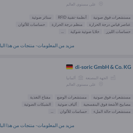
على مستوى العالم
مستشعرات فوق صوتية
أنظمة-تقنية RFID
ستائر ضوئية
عناصر قياس درجة الحرارة
منظم درجة الحرارة
حساسات للألوان
حساسات الليزر
خلايا ضوئية شوكية
...
مزيد من المعلومات- منتجات من هذا البائ
di-soric GmbH & Co. KG
الجهة المصنعة
ألمانيا
على مستوى العالم
مستشعرات فوق صوتية
مستشعرات الوضع
مفتاح التغذية
مصابيح الأشعة فوق البنفسجية
ألياف ضوئية
الشبكات الضوئية
مستشعرات حالة الملء
حساسات للألوان
...
مزيد من المعلومات- منتجات من هذا البائ