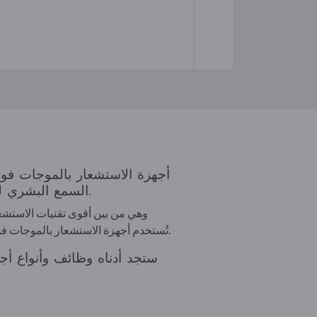
أجهزة الاستشعار بالموجات فو
السمع البشري لقياس المسافات واكتشاف الأجسام ومراقبة مستويات الملء وتحديد المواضع بدون تلامس.
وهي من بين أقوى تقنيات الاستشع
تُستخدم أجهزة الاستشعار بالموجات فوق الصوتية في الأتمتة والخدمات اللوجستية وتكنولوجيا المركبات والتكنولوجيا الطبية والعديد من المجالات الأخرى.
ستجد أدناه وظائف وأنواع أجه