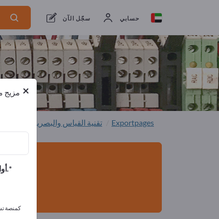
من المصنعين
8
من المصدرين
8
حسابي
سجّل الآن
×
مزيج من
Exportpages
تقنية القياس والبصريات
تقنية 
أوافق على تلقي الرسائل الإخبارية الخاصة بك وأوافق على بيان خصوصية البيانات.