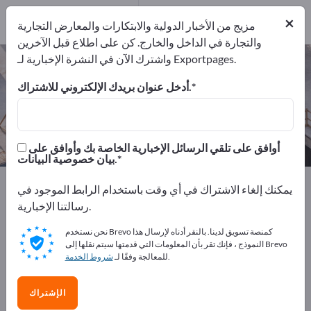
المصدرين
2
من
×
المصنعين
2
مزيج من الأخبار الدولية والابتكارات والمعارض التجارية
والتجارة في الداخل والخارج. كن على اطلاع قبل الآخرين
واشترك الآن في النشرة الإخبارية لـ Exportpages.
وحدات تسخين كهربائية – اعثر على
الشركات المصنعة والموردين
أدخل عنوان بريدك الإلكتروني للاشتراك.
من المصنعين
من المصدرين
2
2
أوافق على تلقي الرسائل الإخبارية الخاصة بك وأوافق على
بيان خصوصية البيانات.
Exportpages
قسم الإنشاء
أساليب تدفئة وتهوية وتكييف
يمكنك إلغاء الاشتراك في أي وقت باستخدام الرابط الموجود في
مكونات أنظمة التدفئة
مشعّات
وحدات تسخين كهربائية
رسالتنا الإخبارية.
نحن نستخدم Brevo كمنصة تسويق لدينا. بالنقر أدناه لإرسال هذا
أعلن مجانًا على Exportpages!
النموذج ، فإنك تقر بأن المعلومات التي قدمتها سيتم نقلها إلى Brevo
.
للمعالجة وفقًا لـ
شروط الخدمة
الاحتياجات – العروض – السلع المستعملة – جهات الاتصال
التجارية >> ابدأ من هنا
الإشتراك
انشر شركتك ومنتجاتك على