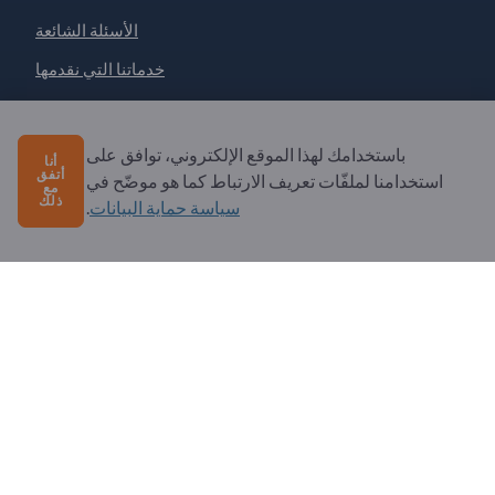
الأسئلة الشائعة
خدماتنا التي نقدمها
نبذة عنا
رسالة إلى Exportpages
باستخدامك لهذا الموقع الإلكتروني، توافق على
أنا
أتفق
استخدامنا لملفّات تعريف الارتباط كما هو موضّح في
مع
ذلك
سياسة حماية البيانات
.
Exportpages International Network
Exportpages International GmbH
Becker-Göring-Straße 15
76307 Karlsbad
Germany
Copyright © 2026 Exportpages International GmbH. All
Rights Reserved.