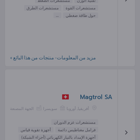
تقنية الوزن
مستشعرات الضغط
مستشعرات القوة
مستشعرات الطرق
حول طاقة ضغطي
...
مزيد من المعلومات- منتجات من هذا البائع »
Magtrol SA
أفريقيا, أوروبا
سويسرا
الجهة المصنعة
مستشعرات عزم الدوران
فرامل مغناطيس دائمة
أجهزة تقوية قياس
أجهزة الإمداد بالتيار الكهربائي (أجزاء الشبكة)