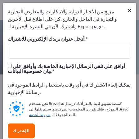
المصدرين
3
من
×
المصنعين
3
مزيج من الأخبار الدولية والابتكارات والمعارض التجارية
والتجارة في الداخل والخارج. كن على اطلاع قبل الآخرين
واشترك الآن في النشرة الإخبارية لـ Exportpages.
مستشعرات عزم الدوران – اعثر على
الشركات المصنعة والموردين
أدخل عنوان بريدك الإلكتروني للاشتراك.
من المصنعين
من المصدرين
3
3
أوافق على تلقي الرسائل الإخبارية الخاصة بك وأوافق على
بيان خصوصية البيانات.
Exportpages
تقنية القياس والبصريات
تقنية المجسات
يمكنك إلغاء الاشتراك في أي وقت باستخدام الرابط الموجود في
مستشعرات عزم الدوران
رسالتنا الإخبارية.
نحن نستخدم Brevo كمنصة تسويق لدينا. بالنقر أدناه لإرسال هذا
أعلن مجانًا على Exportpages!
النموذج ، فإنك تقر بأن المعلومات التي قدمتها سيتم نقلها إلى Brevo
.
للمعالجة وفقًا لـ
شروط الخدمة
الاحتياجات – العروض – السلع المستعملة – جهات الاتصال
التجارية >> ابدأ من هنا
الإشتراك
انشر شركتك ومنتجاتك على