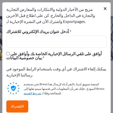
2
من المصنعين
×
2
مزيج من الأخبار الدولية والابتكارات والمعارض التجارية
والتجارة في الداخل والخارج. كن على اطلاع قبل الآخرين
واشترك الآن في النشرة الإخبارية لـ Exportpages.
أحذية مدارس – اعثر على الشركات
المصنعة والموردين
أدخل عنوان بريدك الإلكتروني للاشتراك.
من المصنعين
من المصدرين
2
2
أوافق على تلقي الرسائل الإخبارية الخاصة بك وأوافق على
بيان خصوصية البيانات.
Exportpages
المنسوجات
الملابس
يمكنك إلغاء الاشتراك في أي وقت باستخدام الرابط الموجود في
الأحذية والإكسسوارات
Shoes
أحذية مدارس
رسالتنا الإخبارية.
نحن نستخدم Brevo كمنصة تسويق لدينا. بالنقر أدناه لإرسال هذا
أعلن مجانًا على Exportpages!
النموذج ، فإنك تقر بأن المعلومات التي قدمتها سيتم نقلها إلى Brevo
.
للمعالجة وفقًا لـ
شروط الخدمة
الاحتياجات – العروض – السلع المستعملة – جهات الاتصال
التجارية >> ابدأ من هنا
الإشتراك
انشر شركتك ومنتجاتك على