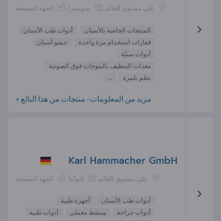
على مستوى العالم
سويسرا
الجهة المصنعة
المنتجات الخاصة بالأسنان
أدوات طب الأسنان
قفازات استخدام مرة واحدة
حشو أسنان
أدوات سنيّة
معدات التنظيف بالموجات فوق الصوتية
نظم بلمرة
...
مزيد من المعلومات- منتجات من هذا البائع »
Karl Hammacher GmbH
على مستوى العالم
ألمانيا
الجهة المصنعة
أدوات طب الأسنان
أجهزة طبية
أدوات جراحة
مِبسَط معملي
أدوات طبية