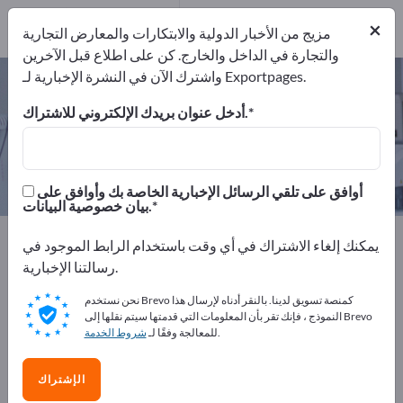
من
×
المصنعين
مزيج من الأخبار الدولية والابتكارات والمعارض التجارية
15
والتجارة في الداخل والخارج. كن على اطلاع قبل الآخرين
واشترك الآن في النشرة الإخبارية لـ Exportpages.
المنتجات الخاصة بالأسنان – اعثر على
الشركات المصنعة والموردين
أدخل عنوان بريدك الإلكتروني للاشتراك.
من المصنعين
من المصدرين
15
15
أوافق على تلقي الرسائل الإخبارية الخاصة بك وأوافق على
بيان خصوصية البيانات.
Exportpages
الطب والمعامل
المنتجات الخاصة بالأسنان
يمكنك إلغاء الاشتراك في أي وقت باستخدام الرابط الموجود في
رسالتنا الإخبارية.
أعلن مجانًا على Exportpages!
نحن نستخدم Brevo كمنصة تسويق لدينا. بالنقر أدناه لإرسال هذا
الاحتياجات – العروض – السلع المستعملة – جهات الاتصال
النموذج ، فإنك تقر بأن المعلومات التي قدمتها سيتم نقلها إلى Brevo
.
للمعالجة وفقًا لـ
شروط الخدمة
التجارية >> ابدأ من هنا
انشر شركتك ومنتجاتك على
الإشتراك