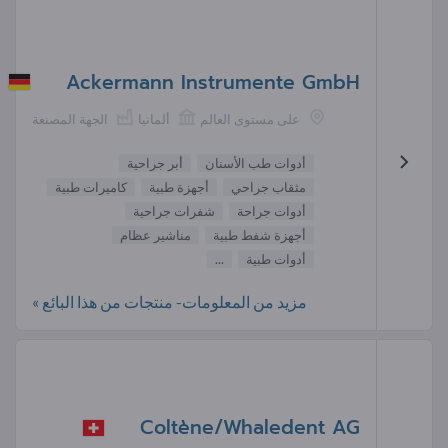
Ackermann Instrumente GmbH
على مستوى العالم
ألمانيا
الجهة المصنعة
أدوات طب الأسنان
أبر جراحية
مثقاب جراحي
أجهزة طبية
كاميرات طبية
أدوات جراحة
شفرات جراحية
أجهزة شفط طبية
مناشير عظام
أدوات طبية
...
مزيد من المعلومات- منتجات من هذا البائع »
Coltène/Whaledent AG