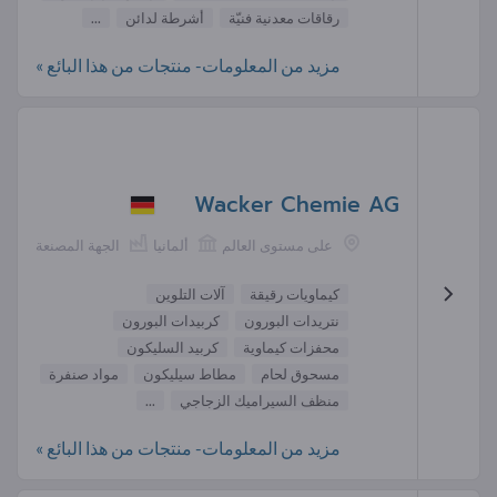
رقاقات معدنية فنيّة
أشرطة لدائن
...
مزيد من المعلومات- منتجات من هذا البائع »
Wacker Chemie AG
على مستوى العالم
ألمانيا
الجهة المصنعة
كيماويات رقيقة
آلات التلوين
نتريدات البورون
كربيدات البورون
محفزات كيماوية
كربيد السليكون
مسحوق لحام
مطاط سيليكون
مواد صنفرة
منظف السيراميك الزجاجي
...
مزيد من المعلومات- منتجات من هذا البائع »