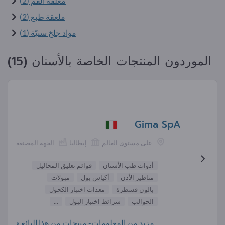
معلقة الفم (2)
ملعقة طبع (2)
مواد جلخ سنيّة (1)
الموردون المنتجات الخاصة بالأسنان (15)
Gima SpA
على مستوى العالم
إيطاليا
الجهة المصنعة
أدوات طب الأسنان
قوائم تعليق المحاليل
مناظير الأذن
أكياس بول
مبولات
بالون قسطرة
معدات اختبار الكحول
الحوالب
شرائط اختبار البول
...
مزيد من المعلومات- منتجات من هذا البائع »