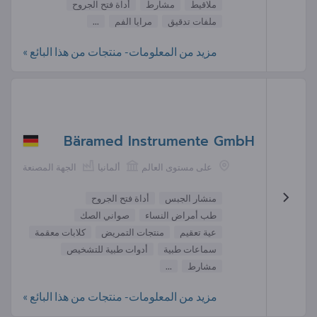
ملاقيط
مشارط
أداة فتح الجروح
ملفات تدقيق
مرايا الفم
...
مزيد من المعلومات- منتجات من هذا البائع »
Bäramed Instrumente GmbH
على مستوى العالم
ألمانيا
الجهة المصنعة
منشار الجبس
أداة فتح الجروح
طب أمراض النساء
صواني الصك
عية تعقيم
منتجات التمريض
كلابات معقمة
سماعات طبية
أدوات طبية للتشخيص
مشارط
...
مزيد من المعلومات- منتجات من هذا البائع »