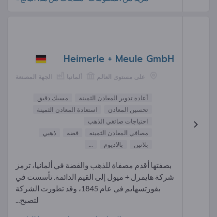
Heimerle + Meule GmbH
على مستوى العالم
ألمانيا
الجهة المصنعة
أعادة تدوير المعادن الثمينة
مسبك دقيق
تحسين المعادن
استعادة المعادن الثمينة
احتياجات صائغي الذهب
مصافي المعادن الثمينة
فضة
ذهبي
بلاتين
بالاديوم
...
بصفتها أقدم مصفاة للذهب والفضة في ألمانيا، ترمز
شركة هايمرل + ميول إلى القيم الدائمة. تأسست في
بفورتسهايم في عام 1845، وقد تطورت الشركة
لتصبح...