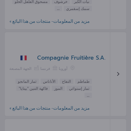
نبات الكبر
خرشوف
مسحوق الفلفل الحلو
سمك إسقمري
...
مزيد من المعلومات- منتجات من هذا البائع »
Compagnie Fruitière S.A.
أوروبا
فرنسا
الجهة المصنعة
طماطم
التفاح
الأناناس
ثمار المانجو
ثمار إستوائي
الموز
فاكهة التنين "بيتايا"
...
مزيد من المعلومات- منتجات من هذا البائع »