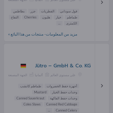
فول سوداني
الفطريات
جزر
بطاطس
طماطم
خيار
هليون
Cherries
التفاح
الكمثرى
...
مزيد من المعلومات- منتجات من هذا البائع »
Jütro – GmbH & Co. KG
على مستوى العالم
ألمانيا
الجهة المصنعة
أجهزة حفظ الخضروات
طماطم كاتشب
وحدات حفظ الخيار
Mustard
وحدات حفظ الفاكهة
Canned Sauerkraut
Coles Slaws
Canned Red Cabbage
...
Canned Celery