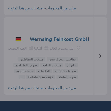
مزيد من المعلومات- منتجات من هذا البائع »
Wernsing Feinkost GmbH
على مستوى العالم
ألمانيا
الجهة المصنعة
بطاطس بوم فريتس
منتجات البطاطس
مايونيز
منتجات الراحة
صوص الطماطم
طماطم كاتشب
الحلويات
حساء اللحوم
صوص سلطة
Potato dumplings
...
مزيد من المعلومات- منتجات من هذا البائع »