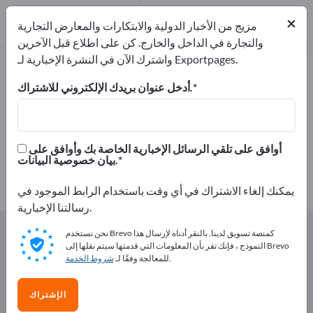
من المصنعين
9
×
موزعون
1
مزيج من الأخبار الدولية والابتكارات والمعارض التجارية
والتجارة في الداخل والخارج. كن على اطلاع قبل الآخرين
واشترك الآن في النشرة الإخبارية لـ Exportpages.
الخضراوات – اعثر على الشركات
المصنعة والموردين
أدخل عنوان بريدك الإلكتروني للاشتراك.
من المصنعين
من المصدرين
10
9
أوافق على تلقي الرسائل الإخبارية الخاصة بك وأوافق على
بيان خصوصية البيانات.
موزعون
1
يمكنك إلغاء الاشتراك في أي وقت باستخدام الرابط الموجود في
رسالتنا الإخبارية.
Exportpages
المأكولات و المشروبات
الخضراوات
نحن نستخدم Brevo كمنصة تسويق لدينا. بالنقر أدناه لإرسال هذا
النموذج ، فإنك تقر بأن المعلومات التي قدمتها سيتم نقلها إلى Brevo
.
للمعالجة وفقًا لـ
شروط الخدمة
أعلن مجانًا على Exportpages!
الاحتياجات – العروض – السلع المستعملة – جهات الاتصال
الإشتراك
التجارية >> ابدأ من هنا