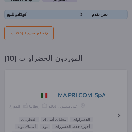
نحن نقدم
أفوكادو للبيع
تصفح جميع الإعلانات
الموردون الخضراوات (10)
MA.PR.I.COM. SpA
على مستوى العالم
إيطاليا
الموزع
الخضراوات
معلبات أسماك
الفطريات
أجهزة حفظ الخضروات
ثوم
أسماك تونه