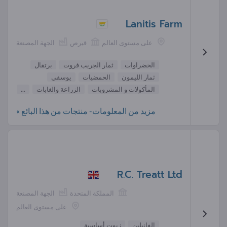
Lanitis Farm
على مستوى العالم
قيرص
الجهة المصنعة
الخضراوات
ثمار الجريب فروت
برتقال
ثمار الليمون
الحمضيات
يوسفي
المأكولات و المشروبات
الزراعة والغابات
...
مزيد من المعلومات- منتجات من هذا البائع »
R.C. Treatt Ltd
المملكة المتحدة
الجهة المصنعة
على مستوى العالم
الفانيلين
زيوت أساسية