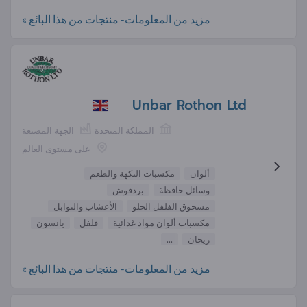
مزيد من المعلومات- منتجات من هذا البائع »
Unbar Rothon Ltd
المملكة المتحدة
الجهة المصنعة
على مستوى العالم
ألوان
مكسبات النكهة والطعم
وسائل حافظة
بردقوش
مسحوق الفلفل الحلو
الأعشاب والتوابل
مكسبات ألوان مواد غذائية
فلفل
يانسون
ريحان
...
مزيد من المعلومات- منتجات من هذا البائع »