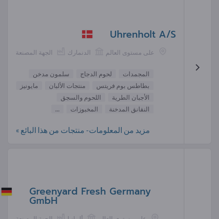
Uhrenholt A/S
على مستوى العالم
الدنمارك
الجهة المصنعة
المجمدات
لحوم الدجاج
سلمون مدخن
بطاطس بوم فريتس
منتجات الألبان
مايونيز
الأجبان الطرية
اللحوم والسجق
النقانق المدخنة
المخبوزات
...
مزيد من المعلومات- منتجات من هذا البائع »
Greenyard Fresh Germany
GmbH
على مستوى العالم
ألمانيا
الجهة المصنعة