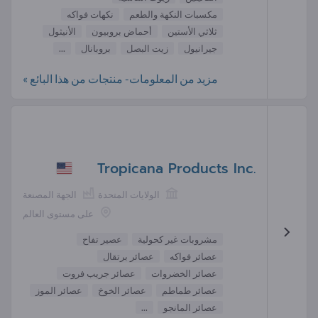
مكسبات النكهة والطعم
نكهات فواكه
ثلاثي الأستين
أحماض بروبيون
الأنيثول
جيرانيول
زيت البصل
بروبانال
...
مزيد من المعلومات- منتجات من هذا البائع »
Tropicana Products Inc.
الولايات المتحدة
الجهة المصنعة
على مستوى العالم
مشروبات غير كحولية
عصير تفاح
عصائر فواكه
عصائر برتقال
عصائر الخضروات
عصائر جريب فروت
عصائر طماطم
عصائر الخوخ
عصائر الموز
عصائر المانجو
...