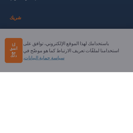
شريك
سجل كشريك
الاشتراك في النشرة الإخبارية
باستخدامك لهذا الموقع الإلكتروني، توافق على
أنا
أتفق
استخدامنا لملفّات تعريف الارتباط كما هو موضّح في
مع
ذلك
سياسة حماية البيانات
.
لديك أسئلة؟
الأسئلة الشائعة
خدماتنا التي نقدمها
نبذة عنا
رسالة إلى Exportpages
Exportpages International Network