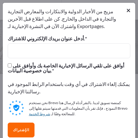
1
من المصنعين
×
1
مزيج من الأخبار الدولية والابتكارات والمعارض التجارية
والتجارة في الداخل والخارج. كن على اطلاع قبل الآخرين
واشترك الآن في النشرة الإخبارية لـ Exportpages.
شفرات الحلاقة – اعثر على الشركات
المصنعة والموردين
أدخل عنوان بريدك الإلكتروني للاشتراك.
من المصنعين
من المصدرين
1
1
أوافق على تلقي الرسائل الإخبارية الخاصة بك وأوافق على
بيان خصوصية البيانات.
Exportpages
المواد الصناعية والمواد المعدنية
يمكنك إلغاء الاشتراك في أي وقت باستخدام الرابط الموجود في
المواد الاستهلاكية التجارية
الاحتياج لمصفف الشعر
رسالتنا الإخبارية.
شفرات الحلاقة
نحن نستخدم Brevo كمنصة تسويق لدينا. بالنقر أدناه لإرسال هذا
النموذج ، فإنك تقر بأن المعلومات التي قدمتها سيتم نقلها إلى Brevo
أعلن مجانًا على Exportpages!
.
للمعالجة وفقًا لـ
شروط الخدمة
الاحتياجات – العروض – السلع المستعملة – جهات الاتصال
الإشتراك
التجارية >> ابدأ من هنا