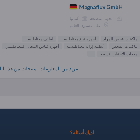
Magnaflux GmbH
الجهة المصنعة
ألمانيا
على مستوى العالم
ماكينات فحص المواد
أجهزة نزع مغناطيسية
لفائف مغناطيسية
ماكينات الفحص
أنظمة إزالة مغناطيسية
أجهزة قياس المجال المغناطيسي
معدات الاختبار للتشقق
...
مزيد من المعلومات- منتجات من هذا البائ
لديك أسئلة؟