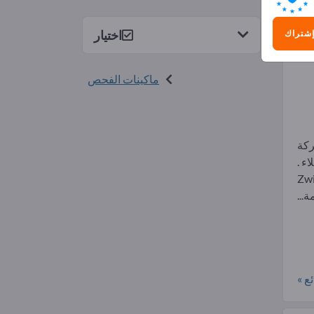
2)
اختيار
إشتراك
ماكينات الفحص
Zwick / – شركة
ء .
 و اسم Zwick /
ع »