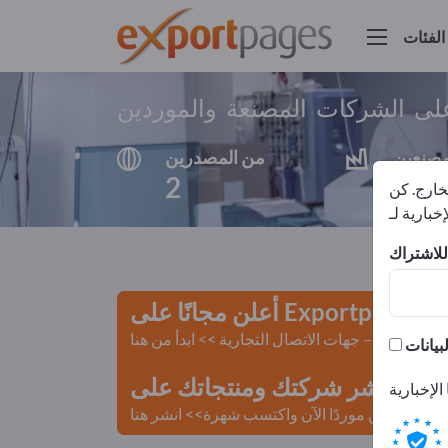
الفئات
لى الشركات المصنعة والموردين
مصنعين
من المصدرين
2
2
لخارج. كن
أعلن مجانًا على Exportpages!
لمستعملة – جهات الاتصال التجارية >> ابدأ من هنا
 Exportpages.
كن موردًا الآن واكتسب شهرة>> انشر هنا