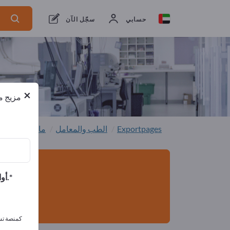
من المصنعين
2
من المصدرين
2
حسابي
سجّل الآن
×
مزيج من
Exportpages
الطب والمعامل
ماكينات الفح
أوافق على تلقي الرسائل الإخبارية الخاصة بك وأوافق على بيان خصوصية البيانات.