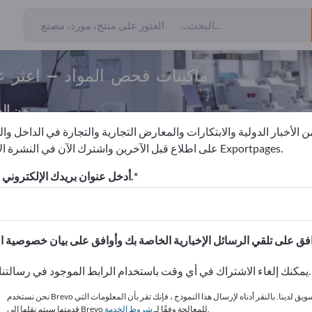
ماكينات فحص المواد – اعثر ع
من ال
 الأخبار الدولية والابتكارات والمعارض التجارية والتجارة في الداخل وا
على اطلاع قبل الآخرين واشترك الآن في النشرة الإخبارية لـ Exportpages.
ص
ماكينات فحص المواد
أدخل عنوان بريدك الإلكتروني للاشتراك.
الاحتياجات – العروض – السلع ا
انشر شركتك ومنتجاتك على
يمكنك إلغاء الاشتراك في أي وقت باستخدام الرابط الموجود في رسالتنا الإخبارية.
نحن نستخدم Brevo كمنصة تسويق لدينا. بالنقر أدناه لإرسال هذا النموذج ، فإنك تقر بأن المعلومات التي
.
قدمتها سيتم نقلها إلى Brevo للمعالجة وفقًا لـ
شروط الخدمة