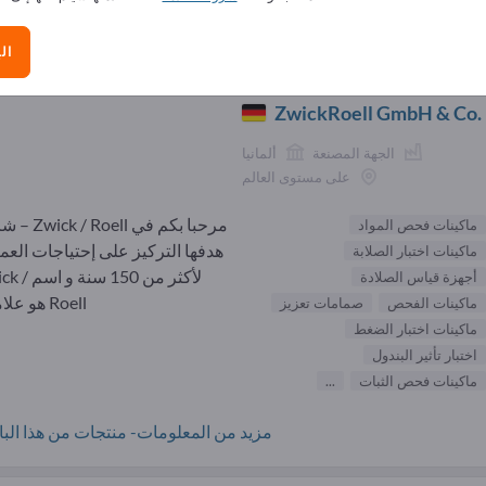
الموردون ماكينات فحص المواد (
ال
ZwickRoell GmbH & Co.
الجهة المصنعة
ألمانيا
على مستوى العالم
مرحبا بكم في  Roell
ماكينات فحص المواد
هدفها التركيز على إحتياجات العملا
ماكينات اختبار الصلابة
لأكثر من 150 سنة
أجهزة قياس الصلادة
Roell هو علامة...
ماكينات الفحص
صمامات تعزيز
ماكينات اختبار الضغط
اختبار تأثير البندول
ماكينات فحص الثبات
...
مزيد من المعلومات- منتجات من هذا البائ