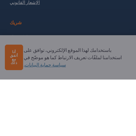
الإشعار القانوني
شريك
سجل كشريك
الاشتراك في النشرة الإخبارية
باستخدامك لهذا الموقع الإلكتروني، توافق على
أنا
أتفق
استخدامنا لملفّات تعريف الارتباط كما هو موضّح في
مع
ذلك
سياسة حماية البيانات
.
لديك أسئلة؟
الأسئلة الشائعة
خدماتنا التي نقدمها
نبذة عنا
رسالة إلى Exportpages
Exportpages International Network