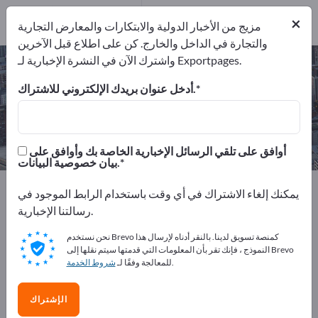
المصدرين
1
من
×
المصنعين
1
مزيج من الأخبار الدولية والابتكارات والمعارض التجارية
والتجارة في الداخل والخارج. كن على اطلاع قبل الآخرين
واشترك الآن في النشرة الإخبارية لـ Exportpages.
إزالة الأسبستوس – اعثر على الشركات
المصنعة والموردين
أدخل عنوان بريدك الإلكتروني للاشتراك.
من المصنعين
من المصدرين
1
1
أوافق على تلقي الرسائل الإخبارية الخاصة بك وأوافق على
بيان خصوصية البيانات.
Exportpages
الخدمات
يمكنك إلغاء الاشتراك في أي وقت باستخدام الرابط الموجود في
التخلص من المهملات وإعادة التدوير
إزالة الأسبستوس
رسالتنا الإخبارية.
نحن نستخدم Brevo كمنصة تسويق لدينا. بالنقر أدناه لإرسال هذا
أعلن مجانًا على Exportpages!
النموذج ، فإنك تقر بأن المعلومات التي قدمتها سيتم نقلها إلى Brevo
.
للمعالجة وفقًا لـ
شروط الخدمة
الاحتياجات – العروض – السلع المستعملة – جهات الاتصال
التجارية >> ابدأ من هنا
الإشتراك
انشر شركتك ومنتجاتك على