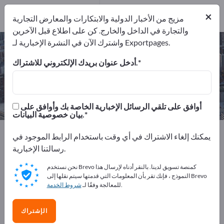
المصدرين
3
من
×
المصنعين
3
مزيج من الأخبار الدولية والابتكارات والمعارض التجارية
والتجارة في الداخل والخارج. كن على اطلاع قبل الآخرين
واشترك الآن في النشرة الإخبارية لـ Exportpages.
أعمال فصل تيار المياه – اعثر على
الشركات المصنعة والموردين
أدخل عنوان بريدك الإلكتروني للاشتراك.
من المصنعين
من المصدرين
3
3
أوافق على تلقي الرسائل الإخبارية الخاصة بك وأوافق على
بيان خصوصية البيانات.
Exportpages
الخدمات
التصنيع التعاقدي
يمكنك إلغاء الاشتراك في أي وقت باستخدام الرابط الموجود في
أعمال فصل تيار المياه
رسالتنا الإخبارية.
نحن نستخدم Brevo كمنصة تسويق لدينا. بالنقر أدناه لإرسال هذا
أعلن مجانًا على Exportpages!
النموذج ، فإنك تقر بأن المعلومات التي قدمتها سيتم نقلها إلى Brevo
.
للمعالجة وفقًا لـ
شروط الخدمة
الاحتياجات – العروض – السلع المستعملة – جهات الاتصال
التجارية >> ابدأ من هنا
الإشتراك
انشر شركتك ومنتجاتك على