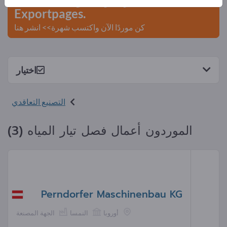
Exportpages.
كن موردًا الآن واكتسب شهرة>> انشر هنا
اختيار
التصنيع التعاقدي
الموردون أعمال فصل تيار المياه (3)
Perndorfer Maschinenbau KG
أوروبا
النمسا
الجهة المصنعة