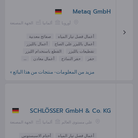
Metaq GmbH
أوروبا
ألمانيا
الجهة المصنعة
أعمال فصل تيار المياه
صفائح معدنية
أعمال بالليزر على الصاج
أعمال بالليزر
تقطيعات بالليزر
القطع باستخدام الليزر
حفر
حفر النماذج
أعمال معادن
...
مزيد من المعلومات- منتجات من هذا البائع »
SCHLÖSSER GmbH & Co. KG
على مستوى العالم
ألمانيا
الجهة المصنعة
أعمال فصل تيار المياه
أختام الاسبستوس