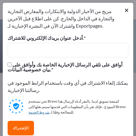
من
×
المصنعين
مزيج من الأخبار الدولية والابتكارات والمعارض التجارية
1
والتجارة في الداخل والخارج. كن على اطلاع قبل الآخرين
واشترك الآن في النشرة الإخبارية لـ Exportpages.
أجهزة دقيقة لقياس الضغط – اعثر على
الشركات المصنعة والموردين
أدخل عنوان بريدك الإلكتروني للاشتراك.
من المصنعين
من المصدرين
1
1
أوافق على تلقي الرسائل الإخبارية الخاصة بك وأوافق على
بيان خصوصية البيانات.
Exportpages
تقنية القياس والبصريات
تقنيات القياس
يمكنك إلغاء الاشتراك في أي وقت باستخدام الرابط الموجود في
أدوات قياس فيزيائية
أجهزة قياس الضغط والمانومترات
رسالتنا الإخبارية.
أجهزة دقيقة لقياس الضغط
نحن نستخدم Brevo كمنصة تسويق لدينا. بالنقر أدناه لإرسال هذا
النموذج ، فإنك تقر بأن المعلومات التي قدمتها سيتم نقلها إلى Brevo
أعلن مجانًا على Exportpages!
.
للمعالجة وفقًا لـ
شروط الخدمة
الاحتياجات – العروض – السلع المستعملة – جهات الاتصال
الإشتراك
التجارية >> ابدأ من هنا