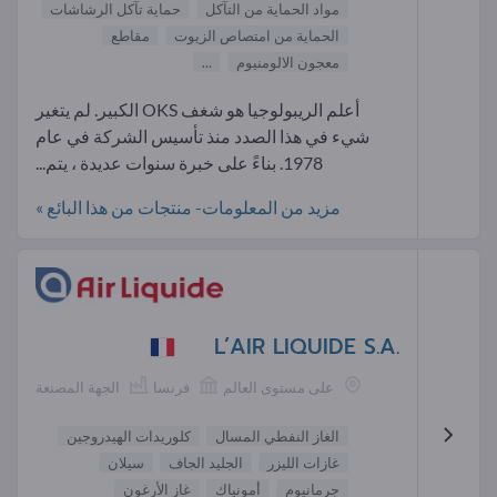
مواد الحماية من التآكل
حماية تآكل الرشاشات
الحماية من امتصاص الزيوت
مقاطع
معجون الالومنيوم
...
أعلم الريبولوجيا هو شغف OKS الكبير. لم يتغير
شيء في هذا الصدد منذ تأسيس الشركة في عام
1978. بناءً على خبرة سنوات عديدة ، يتم...
مزيد من المعلومات- منتجات من هذا البائع »
L’AIR LIQUIDE S.A.
على مستوى العالم
فرنسا
الجهة المصنعة
الغاز النفطي المسال
كلوريدات الهيدروجين
غازات الليزر
الجليد الجاف
سيلان
جرمانيوم
أمونياك
غاز الأرغون