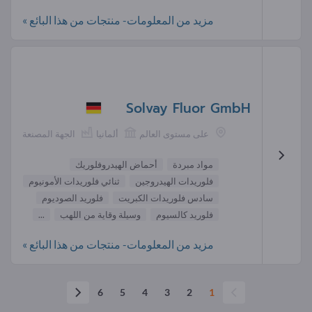
مزيد من المعلومات- منتجات من هذا البائع »
Solvay Fluor GmbH
على مستوى العالم
ألمانيا
الجهة المصنعة
مواد مبردة
أحماض الهيدروفلوريك
فلوريدات الهيدروجين
ثنائي فلوريدات الأمونيوم
سادس فلوريدات الكبريت
فلوريد الصوديوم
فلوريد كالسيوم
وسيلة وقاية من اللهب
...
مزيد من المعلومات- منتجات من هذا البائع »
6
5
4
3
2
1