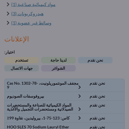
مواد كيميائية صناعية (1)
هيدروكربونات (3)
وسائط غير عضوية (1)
الإعلانات
اختيار:
نحن نقدم
لدينا حاجة
تستخدم
الشواغر
جهات الاتصال
نحن نقدم
مجفف المونتموريلونيت، Cas No. 1302-78-
9
نحن نقدم
بيروفوسفات الصوديوم
نحن نقدم
المواد الكيميائية للصناعة والمستحضرات
الصيدلانية ومستحضرات التجميل والأغذية
نحن نقدم
كاس: 123-75-1، بيروليدين، نقاوة 99٪
نحن نقدم
HOO SLES 70 Sodium Lauryl Ether