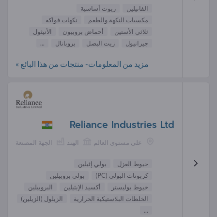
الفانيلين
زيوت أساسية
مكسبات النكهة والطعم
نكهات فواكه
ثلاثي الأستين
أحماض بروبيون
الأنيثول
جيرانيول
زيت البصل
بروبانال
...
مزيد من المعلومات- منتجات من هذا البائع »
Reliance Industries Ltd
على مستوى العالم
الهند
الجهة المصنعة
خيوط الغزل
بولي إثيلين
كربونات البولي (PC)
بولي بروبيلين
خيوط بوليستر
أكسيد الإيثيلين
البروبيلين
الخلطات البلاستيكية الحرارية
الزيلول (الزيلين)
...