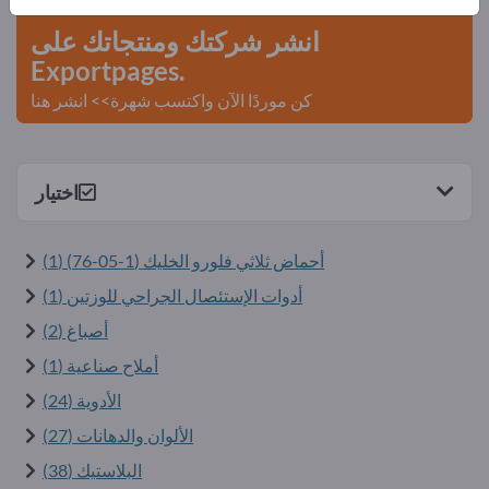
انشر شركتك ومنتجاتك على
Exportpages.
كن موردًا الآن واكتسب شهرة>> انشر هنا
اختيار
أحماض ثلاثي فلورو الخليك (
76-05-1
) (1)
أدوات الإستئصال الجراحي للوزتين (1)
أصباغ (2)
أملاح صناعية (1)
الأدوية (24)
الألوان والدهانات (27)
البلاستيك (38)