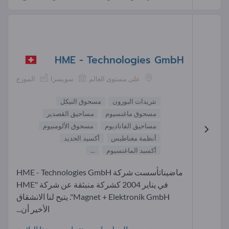
HME - Technologies GmbH
على مستوى العالم
سويسرا
الموزع
نتريدات البورون
مسحوق النيكل
مسحوق ماغنسيوم
مساحيق القصدير
مساحيق الفاناديوم
مسحوق الألومنيوم
أنظمة مغناطيس
أكسيد الحديد
أكسيد الماغنسيوم
...
ماضيناتأسست شركة HME - Technologies GmbH
في يناير 2004 كشركة منبثقة عن شركة "HME
Magnet + Elektronik GmbH". يتيح لنا الانشقاق
الأخير أن...