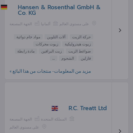
Hansen & Rosenthal GmbH &
Co. KG
على مستوى العالم
ألمانيا
الجهة المصنعة
حركة الزيت
آلات التلوين
مواد خام دوائية
زيوت هيدروليكية
زيوت محركات
ضواغط الزيت
زيت البرافين
مادة رابطة
فازلين
الشحوم
...
مزيد من المعلومات- منتجات من هذا البائع »
R.C. Treatt Ltd
المملكة المتحدة
الجهة المصنعة
على مستوى العالم