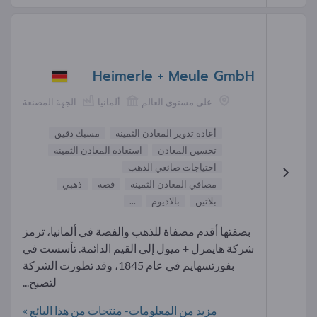
Heimerle + Meule GmbH
على مستوى العالم
ألمانيا
الجهة المصنعة
أعادة تدوير المعادن الثمينة
مسبك دقيق
تحسين المعادن
استعادة المعادن الثمينة
احتياجات صائغي الذهب
مصافي المعادن الثمينة
فضة
ذهبي
بلاتين
بالاديوم
...
بصفتها أقدم مصفاة للذهب والفضة في ألمانيا، ترمز
شركة هايمرل + ميول إلى القيم الدائمة. تأسست في
بفورتسهايم في عام 1845، وقد تطورت الشركة
لتصبح...
مزيد من المعلومات- منتجات من هذا البائع »