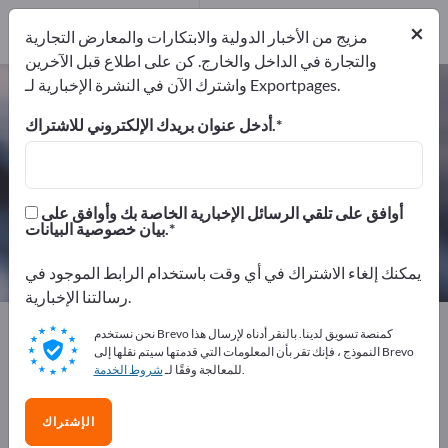
موزعون
10
×
من مقدمي الخدمات
2
مزيج من الأخبار الدولية والابتكارات والمعارض التجارية
والتجارة في الداخل والخارج. كن على اطلاع قبل الآخرين
واشترك الآن في النشرة الإخبارية لـ Exportpages.
المواد الكيميائية والصيدلانية – اعثر على
الشركات المصنعة والموردين
أدخل عنوان بريدك الإلكتروني للاشتراك.
من المصنعين
من المصدرين
128
116
أوافق على تلقي الرسائل الإخبارية الخاصة بك وأوافق على
بيان خصوصية البيانات.
من مقدمي الخدمات
موزعون
10
2
يمكنك إلغاء الاشتراك في أي وقت باستخدام الرابط الموجود في
رسالتنا الإخبارية.
Exportpages
المواد الكيميائية والصيدلانية
نحن نستخدم Brevo كمنصة تسويق لدينا. بالنقر أدناه لإرسال هذا
النموذج ، فإنك تقر بأن المعلومات التي قدمتها سيتم نقلها إلى Brevo
.
للمعالجة وفقًا لـ
شروط الخدمة
أعلن مجانًا على Exportpages!
الاحتياجات – العروض – السلع المستعملة – جهات الاتصال
الإشتراك
التجارية >> ابدأ من هنا