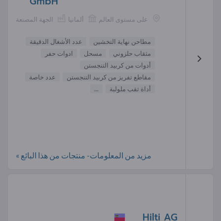
GmbH
على مستوى العالم
ألمانيا
الجهة المصنعة
مطاحن نهاية التخشين
عدد الأشغال الدقيقة
مثقاب حلزوني
مسحل
ادوات حفر
أدوات من كربيد التنجستن
مقاطع تفريز من كربيد التنجستن
عدد خاصة
أداة ثقب ملولبة
...
مزيد من المعلومات- منتجات من هذا البائع »
Hilti AG