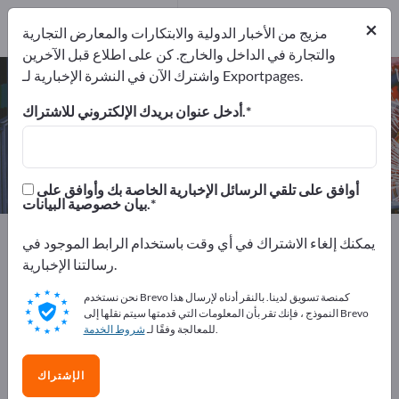
المصدرين
3
من
×
المصنعين
3
مزيج من الأخبار الدولية والابتكارات والمعارض التجارية
والتجارة في الداخل والخارج. كن على اطلاع قبل الآخرين
واشترك الآن في النشرة الإخبارية لـ Exportpages.
مطاحن نهاية التخشين – اعثر على
الشركات المصنعة والموردين
أدخل عنوان بريدك الإلكتروني للاشتراك.
من المصنعين
من المصدرين
3
3
أوافق على تلقي الرسائل الإخبارية الخاصة بك وأوافق على
بيان خصوصية البيانات.
Exportpages
آلات ومعدات
ماكينات العدد
يمكنك إلغاء الاشتراك في أي وقت باستخدام الرابط الموجود في
ماكينات تفريز
عدد تفريز
مطاحن نهاية التخشين
رسالتنا الإخبارية.
نحن نستخدم Brevo كمنصة تسويق لدينا. بالنقر أدناه لإرسال هذا
أعلن مجانًا على Exportpages!
النموذج ، فإنك تقر بأن المعلومات التي قدمتها سيتم نقلها إلى Brevo
.
للمعالجة وفقًا لـ
شروط الخدمة
الاحتياجات – العروض – السلع المستعملة – جهات الاتصال
التجارية >> ابدأ من هنا
الإشتراك
انشر شركتك ومنتجاتك على