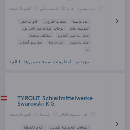
على مستوى العالم
ليشتنشتاين
الجهة المصنعة
عدد ماسية
مثقاب حلزوني
ادوات حفر
سوسته بياي
لوحات الوقاية من الحرائق
شفرات نشر ألماس
سقائف تزيينية
مثقاب يدوي
عدد خاصة
مواسير أسلاك
...
مزيد من المعلومات- منتجات من هذا البائع »
TYROLIT Schleifmittelwerke
Swarovski K.G.
على مستوى العالم
النمسا
الجهة المصنعة
المثاقب التجويفية للماس
أقلام كاشطة