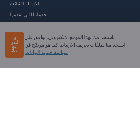
الأسئلة الشائعة
خدماتنا التي نقدمها
نبذة عنا
رسالة إلى Exportpages
باستخدامك لهذا الموقع الإلكتروني، توافق على
أنا
أتفق
استخدامنا لملفّات تعريف الارتباط كما هو موضّح في
مع
ذلك
سياسة حماية البيانات
.
Exportpages International Network
Exportpages International GmbH
Becker-Göring-Straße 15
76307 Karlsbad
Germany
Copyright © 2026 Exportpages International GmbH. All
Rights Reserved.