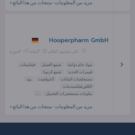
مزيد من المعلومات- منتجات من هذا البائع »
Hooperpharm GmbH
على مستوى العالم
ألمانيا
الموزع
مواد خام دوائية
شمع العسل
فيتامينات
فومرات الحديد
شمع كرنوبا
مستخلصات النباتات
أتابولجيت
يود
الكلورهيكسيدينات
مكونات مستحضرات التجميل
...
مزيد من المعلومات- منتجات من هذا البائع »