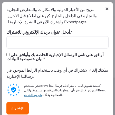
من المصنعين
5
×
موزعون
1
مزيج من الأخبار الدولية والابتكارات والمعارض التجارية
والتجارة في الداخل والخارج. كن على اطلاع قبل الآخرين
واشترك الآن في النشرة الإخبارية لـ Exportpages.
حبوب – اعثر على الشركات المصنعة
والموردين
أدخل عنوان بريدك الإلكتروني للاشتراك.
من المصنعين
من المصدرين
6
5
أوافق على تلقي الرسائل الإخبارية الخاصة بك وأوافق على
بيان خصوصية البيانات.
موزعون
1
يمكنك إلغاء الاشتراك في أي وقت باستخدام الرابط الموجود في
رسالتنا الإخبارية.
Exportpages
المأكولات و المشروبات
حبوب
نحن نستخدم Brevo كمنصة تسويق لدينا. بالنقر أدناه لإرسال هذا
النموذج ، فإنك تقر بأن المعلومات التي قدمتها سيتم نقلها إلى Brevo
.
للمعالجة وفقًا لـ
شروط الخدمة
أعلن مجانًا على Exportpages!
الاحتياجات – العروض – السلع المستعملة – جهات الاتصال
الإشتراك
التجارية >> ابدأ من هنا