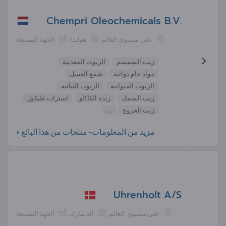
Chempri Oleochemicals B.V.
على مستوى العالم
هولندا
الجهة المصنعة
زيت السمسم
الزيوت المعدنية
مواد خام دوائية
شمع العسل
الزيوت الحيوانية
الزيوت النباتية
زيت السمك
زبدة الكاكاو
استرات غليكول
زيت الخروع
...
مزيد من المعلومات- منتجات من هذا البائع »
Uhrenholt A/S
على مستوى العالم
الدنمارك
الجهة المصنعة