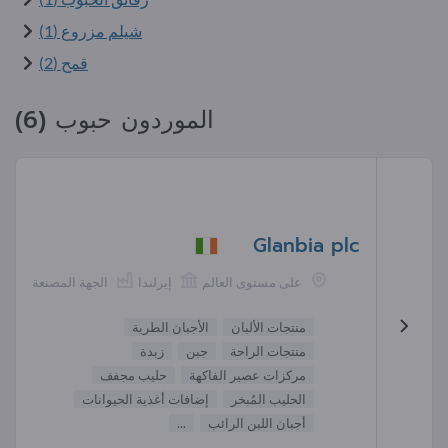
شيلم مزروع (1)
قمح (2)
الموردون حبوب (6)
Glanbia plc
على مستوى العالم
إيرلندا
الجهة المصنعة
منتجات الألبان
الأجبان الطرية
منتجات الراحة
جبن
زبدة
مركزات عصير الفاكهة
حليب مجفف
الحليب المُبخر
إضافات أغذية الحيوانات
أجبان اللبن الرائب
...