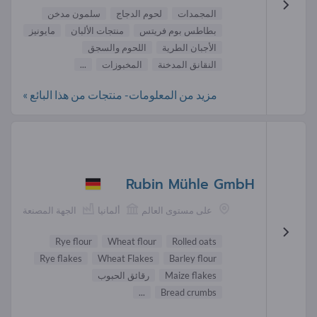
المجمدات
لحوم الدجاج
سلمون مدخن
بطاطس بوم فريتس
منتجات الألبان
مايونيز
الأجبان الطرية
اللحوم والسجق
النقانق المدخنة
المخبوزات
...
مزيد من المعلومات- منتجات من هذا البائع »
Rubin Mühle GmbH
على مستوى العالم
ألمانيا
الجهة المصنعة
Rye flour
Wheat flour
Rolled oats
Rye flakes
Wheat Flakes
Barley flour
Maize flakes
رقائق الحبوب
...
Bread crumbs