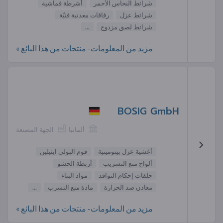
شرائط النحاس الأحمر
أشرطة قماشية
شرائط عزل
رقاقات معدنية فنيّة
شرائط لصق مزدوج
...
مزيد من المعلومات- منتجات من هذا البائع »
BOSIG GmbH
ألمانيا
الجهة المصنعة
أغشية عزل بيتومينية
فوم البولي ايثيلين
ألواح منع التسريب
أربطة الحشو
حلقات إحكام النوافذ
مواد البناء
معادن صد الحرارة
مادة منع التسرب
...
مزيد من المعلومات- منتجات من هذا البائع »