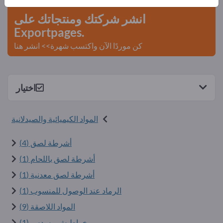
انشر شركتك ومنتجاتك على
Exportpages.
كن موردًا الآن واكتسب شهرة>> انشر هنا
اختيار
المواد الكيميائية والصيدلانية
أشرطة لصق (4)
أشرطة لصق باللحام (1)
أشرطة لصق معدنية (1)
الرماد عند الوصول للمنسوب (1)
المواد اللاصقة (9)
خراطيش مسدس (1)