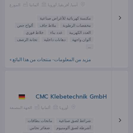
آسيا, أفريقيا, أوروبا
ألمانيا
الموزع
مكنسة كهربائية للأغراض صناعية
مخفضات الرطوبة
ملاط جاف
ألواح جص
العدد الكهربية
عدد بناء
خلاط فوري
ألوان واجهة
دهانات داخلية
ثخانة الرصف
...
مزيد من المعلومات- منتجات من هذا البائع »
CMC Klebetechnik GmbH
أوروبا
ألمانيا
الجهة المصنعة
شرائط لصق صناعية
مانحات بطاقات
أشرطة لصق ألومنيوم
ضفائر نحاس