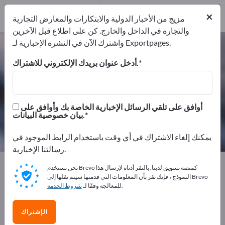
من المصنعين
14
×
موزعون
2
مزيج من الأخبار الدولية والابتكارات والمعارض التجارية
والتجارة في الداخل والخارج. كن على اطلاع قبل الآخرين
واشترك الآن في النشرة الإخبارية لـ Exportpages.
تقنية اللصق – اعثر على الشركات
المصنعة والموردين
أدخل عنوان بريدك الإلكتروني للاشتراك.
من المصنعين
من المصدرين
16
14
أوافق على تلقي الرسائل الإخبارية الخاصة بك وأوافق على
بيان خصوصية البيانات.
موزعون
2
يمكنك إلغاء الاشتراك في أي وقت باستخدام الرابط الموجود في
رسالتنا الإخبارية.
Exportpages
المواد الكيميائية والصيدلانية
تقنية اللصق
نحن نستخدم Brevo كمنصة تسويق لدينا. بالنقر أدناه لإرسال هذا
النموذج ، فإنك تقر بأن المعلومات التي قدمتها سيتم نقلها إلى Brevo
.
للمعالجة وفقًا لـ
شروط الخدمة
أعلن مجانًا على Exportpages!
الاحتياجات – العروض – السلع المستعملة – جهات الاتصال
الإشتراك
التجارية >> ابدأ من هنا