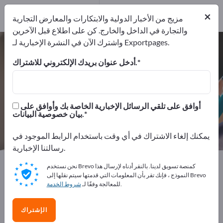
من المصنعين
6
×
موزعون
1
مزيج من الأخبار الدولية والابتكارات والمعارض التجارية
والتجارة في الداخل والخارج. كن على اطلاع قبل الآخرين
واشترك الآن في النشرة الإخبارية لـ Exportpages.
مغناطيس لطق – اعثر على الشركات
المصنعة والموردين
أدخل عنوان بريدك الإلكتروني للاشتراك.
من المصنعين
من المصدرين
7
6
أوافق على تلقي الرسائل الإخبارية الخاصة بك وأوافق على
بيان خصوصية البيانات.
موزعون
1
يمكنك إلغاء الاشتراك في أي وقت باستخدام الرابط الموجود في
رسالتنا الإخبارية.
Exportpages
مستلزمات المكاتب
أداة تنظيم
نحن نستخدم Brevo كمنصة تسويق لدينا. بالنقر أدناه لإرسال هذا
مغناطيس لطق
النموذج ، فإنك تقر بأن المعلومات التي قدمتها سيتم نقلها إلى Brevo
.
للمعالجة وفقًا لـ
شروط الخدمة
أعلن مجانًا على Exportpages!
الإشتراك
الاحتياجات – العروض – السلع المستعملة – جهات الاتصال