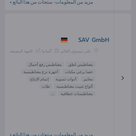
مزيد من المعلومات- منتجات من هذا البائع »
SAV GmbH
على مستوى العالم
ألمانيا
الجهة المصنعة
مغناطيس لطق
مغناطيس رفع أحمال
عصا برغي مكنات
أجهزة نزع مغناطيسية
معايير
أدوات تسوية
إتمام الإنتاج
ألواح تثبيت مغناطيسية
طات
مغناطيسات خطافية
...
مزيد من المعلومات- منتجات من هذا البائع »