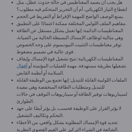
هل يجب أن يصمد المغناطيس في حالة حدوث عطل، مثل
انقطاع التيار الكهربائي، أم أن التحرير المتحكم فيه مطلوب؟
يمنع الوصف الواضح للمهمة الإفراط أو التفريط في الحجم.
مفاهيم الملف اللولبي المختلفة ممكنة اعتمادًا على التطبيق.
المغناطيسات الدائمة: إنها تعمل بشكل مستقل عن الطاقة
وهي مثالية لوظائف الإمساك البسيطة الخالية من الصيانة.
توفر مغناطيسات التثبيت النيوديميوم على وجه الخصوص
قوى عالية في تصميم مضغوط.
المغناطيسات الكهربائية: تتيح تشغيل قوة الإمساك وإيقاف
تشغيلها بطريقة مستهدفة. مهمة للعمليات المؤتمتة أو
أقفال
السلامة أو أنظمة القابض.
الملفات اللولبية القابلة للتبديل: إنها تجمع بين الوظيفة القابلة
للتبديل ومتطلبات الطاقة المنخفضة وهي مفيدة
لسيناريوهات توفير الطاقة أو سيناريوهات التوقف في حالات
الطوارئ.
لا يؤثر القرار على الوظيفة فحسب، بل يؤثر أيضًا على جهد
التحكم وتكاليف التشغيل.
تحديد قوة الإمساك المطلوبة بشكل واقعي. من الأخطاء
الشائعة في الشراء التركيز على القيم القصوى النظرية.