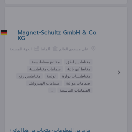
Magnet-Schultz GmbH & Co.
KG
على مستوى العالم
ألمانيا
الجهة المصنعة
مغناطيس لطق
مفاتيح مغناطيسية
مغانط كهربائية
صمامات مغناطيسية
مغناطيسات دوارة
لولبية
مغناطيس رفع
صمامات هوائية
صمامات الهيدروليك
الصمامات التناسبية
...
مزيد من المعلومات- منتجات من هذا البائع »