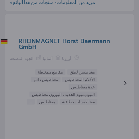
مزيد من المعلومات- منتجات من هذا البائع »
RHEINMAGNET Horst Baermann
GmbH
أوروبا
ألمانيا
الجهة المصنعة
مغناطيس لطق
مقاطع ممغنطة
الأفلام المغناطيس
مغناطيس دائم
عدة مغناطيس
النيوديميوم الحديد ، البورون مغناطيس
مغناطيسات خطافية
مغناطيس
...