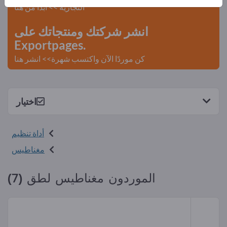
التجارية >> ابدأ من هنا
انشر شركتك ومنتجاتك على
Exportpages.
كن موردًا الآن واكتسب شهرة>> انشر هنا
اختيار
أداة تنظيم
مغناطيس
الموردون مغناطيس لطق (7)