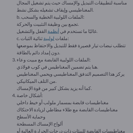
مناسبة لتطبيقات التبديل والإمساك حيث يتم تشغيل المجال
المغناطيسي وإيقاف تشغيله بشكل نشط.
b. الملفات اللولبية الخطية والسحب:
تجمع بين وظيفة التثبيت والحركة.
القفل والتشغيل.
غالبًا ما تستخدم في
أنظمة
ثنائية الثبات:
c. ملفات
لولبية
تتطلب نبضات تيار قصيرة فقط للتبديل والاحتفاظ بموضعها
دون إمداد دائم بالطاقة.
الملفات اللولبية القابضة مع مبيت وعاء:
هنا يتم تضمين المغناطيس في كوب فولاذي.
يركز هذا التصميم التدفق المغناطيسي ويحمي المغناطيس
من التلف الميكانيكي.
كما أنه يزيد بشكل كبير من قوة الإمساك.
أشكال خاصة:
مغناطيسات قابضة بمسمار ملولب أو خيط داخلي
مغناطيسات القابضة مع طلاء مطاطي لزيادة الاحتكاك
وحماية الأسطح
ألواح الإمساك المسطحة
مغناطيسات القابضة للبيئات ذات درجات الحرارة العالية أو