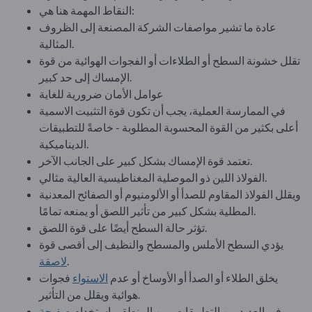
النقاط المهمة هنا هي:
عادة ما تشير مواصفات الشركة المصنعة إلى الظروف
المثالية.
تقلل خشونة السطح أو الطلاءات أو الفجوات الهوائية من قوة
الإمساك إلى حد كبير.
عوامل الأمان ضرورية للغاية
في الممارسة العملية، يجب أن تكون قوة التثبيت الاسمية
أعلى بكثير من القوة المحسوبة المطلوبة - خاصةً للتطبيقات
الديناميكية.
تعتمد قوة الإمساك بشكل كبير على الجانب الآخر.
الفولاذ اللين ذو الموصلية المغناطيسية العالية مثالي.
ويقلل الفولاذ المقاوم للصدأ أو الألومنيوم أو الصفائح المعدنية
المطلية بشكل كبير من تأثير اللصق أو يمنعه تمامًا.
تؤثر حالة السطح أيضًا على قوة اللصق.
يؤدي السطح الأملس والمسطح والنظيف إلى أقصى قوة
.
لاصقة
يخلق الطلاء أو الصدأ أو الأوساخ أو عدم
الاستواء
فجوات
هوائية ويقلل من التأثير.
في العديد من التطبيقات، من المنطقي استخدام
صفيحة