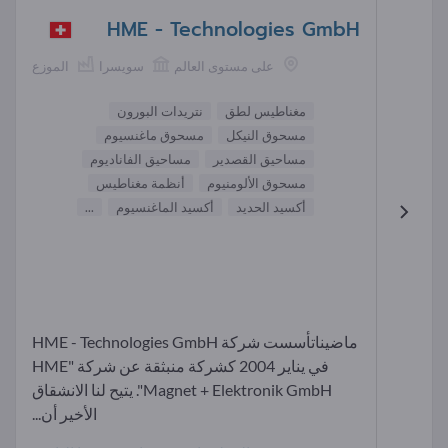
HME - Technologies GmbH
على مستوى العالم
سويسرا
الموزع
مغناطيس لطق
نتريدات البورون
مسحوق النيكل
مسحوق ماغنسيوم
مساحيق القصدير
مساحيق الفاناديوم
مسحوق الألومنيوم
أنظمة مغناطيس
أكسيد الحديد
أكسيد الماغنسيوم
...
ماضيناتأسست شركة HME - Technologies GmbH
في يناير 2004 كشركة منبثقة عن شركة "HME
Magnet + Elektronik GmbH". يتيح لنا الانشقاق
الأخير أن...