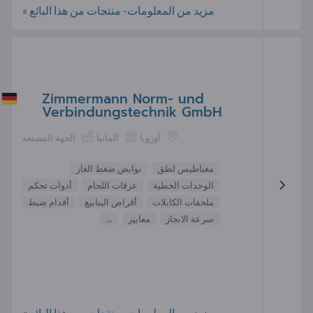
مزيد من المعلومات- منتجات من هذا البائع »
Zimmermann Norm- und
Verbindungstechnik GmbH
أوروبا
ألمانيا
الجهة المصنعة
مغناطيس لطق
نوابض ضغط الغاز
الوحدات الخطية
عزقات اللحام
أدوات تحكم
ملحقات الكابلات
أقراص الينابيع
أقدام ضبط
سرعة الانجاز
معايير
...
مزيد من المعلومات- منتجات من هذا البائع »