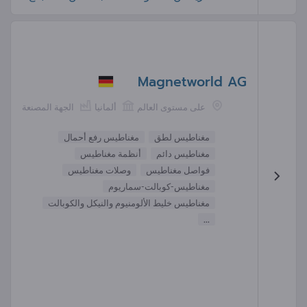
Magnetworld AG
على مستوى العالم
ألمانيا
الجهة المصنعة
مغناطيس لطق
مغناطيس رفع أحمال
مغناطيس دائم
أنظمة مغناطيس
فواصل مغناطيس
وصلات مغناطيس
مغناطيس-كوبالت-سماريوم
مغناطيس خليط الألومنيوم والنيكل والكوبالت
...