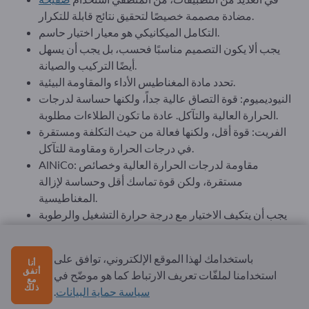
مضادة مصممة خصيصًا لتحقيق نتائج قابلة للتكرار.
التكامل الميكانيكي هو معيار اختيار حاسم.
يجب ألا يكون التصميم مناسبًا فحسب، بل يجب أن يسهل
أيضًا التركيب والصيانة.
تحدد مادة المغناطيس الأداء والمقاومة البيئية.
النيوديميوم: قوة التصاق عالية جداً، ولكنها حساسة لدرجات
الحرارة العالية والتآكل. عادة ما تكون الطلاءات مطلوبة.
الفريت: قوة أقل، ولكنها فعالة من حيث التكلفة ومستقرة
في درجات الحرارة ومقاومة للتآكل.
AlNiCo: مقاومة لدرجات الحرارة العالية وخصائص
مستقرة، ولكن قوة تماسك أقل وحساسة لإزالة
المغناطيسية.
يجب أن يتكيف الاختيار مع درجة حرارة التشغيل والرطوبة
وعمر الخدمة.
تؤثر العوامل البيئية على الوظيفة بشكل كبير.
باستخدامك لهذا الموقع الإلكتروني، توافق على
أنا
نطاق درجة الحرارة: يمكن أن يؤدي تجاوز درجة الحرارة
أتفق
استخدامنا لملفّات تعريف الارتباط كما هو موضّح في
مع
القصوى المسموح بها إلى إزالة المغناطيسية الدائمة.
ذلك
سياسة حماية البيانات
.
الرطوبة والمواد الكيميائية: تتطلب البيئات المسببة للتآكل