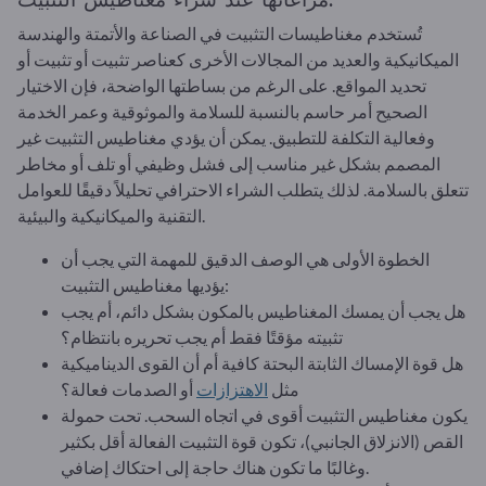
تُستخدم مغناطيسات التثبيت في الصناعة والأتمتة والهندسة
الميكانيكية والعديد من المجالات الأخرى كعناصر تثبيت أو تثبيت أو
تحديد المواقع. على الرغم من بساطتها الواضحة، فإن الاختيار
الصحيح أمر حاسم بالنسبة للسلامة والموثوقية وعمر الخدمة
وفعالية التكلفة للتطبيق. يمكن أن يؤدي مغناطيس التثبيت غير
المصمم بشكل غير مناسب إلى فشل وظيفي أو تلف أو مخاطر
تتعلق بالسلامة. لذلك يتطلب الشراء الاحترافي تحليلاً دقيقًا للعوامل
التقنية والميكانيكية والبيئية.
الخطوة الأولى هي الوصف الدقيق للمهمة التي يجب أن
يؤديها مغناطيس التثبيت:
هل يجب أن يمسك المغناطيس بالمكون بشكل دائم، أم يجب
تثبيته مؤقتًا فقط أم يجب تحريره بانتظام؟
هل قوة الإمساك الثابتة البحتة كافية أم أن القوى الديناميكية
مثل
الاهتزازات
أو الصدمات فعالة؟
يكون مغناطيس التثبيت أقوى في اتجاه السحب. تحت حمولة
القص (الانزلاق الجانبي)، تكون قوة التثبيت الفعالة أقل بكثير
وغالبًا ما تكون هناك حاجة إلى احتكاك إضافي.