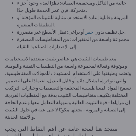
خالية من التآكل ومنخفضة الصيانة: نظرًا لعدم وجود أجزاء
متحركة، فإن عمر الخدمة طويل جدًا.
المرونة وقابلية إعادة الاستخدام: مثالية للتثبيتات المؤقتة أو
التطبيقات المتغيرة.
أو براغي: تظل الأسطح غير متضررة.
حل نظيف بدون
حفر
مجموعة واسعة من المتغيرات: من المغناطيسات المصغرة
إلى الإصدارات الصناعية الثقيلة.
مغناطيسات التثبيت هي عناصر تثبيت متعددة الاستخدامات
وموثوقة وفعالة لمجموعة واسعة من التطبيقات التقنية واليومية.
وتعتمد وظيفتها على الاستخدام المستهدف للمجالات المغناطيسية،
والتي تتوفر إما بشكل دائم أو قابل للتبديل، اعتمادًا على التصميم.
تسمح المواد المغناطيسية المختلفة والتصميمات وخيارات التركيب
المختلفة بتكييف مغناطيسات التثبيت بدقة مع المتطلبات الفردية.
إن مزاياها - قوة التثبيت العالية وسهولة التعامل معها وعدم الحاجة
إلى الصيانة والمرونة - تجعلها مكونًا لا غنى عنه في حلول التثبيت
والأتمتة الحديثة.
ستجد هنا لمحة عامة عن أهم النقاط التي يجب
مراعاتها عند شراء مغناطيس التثبيت: