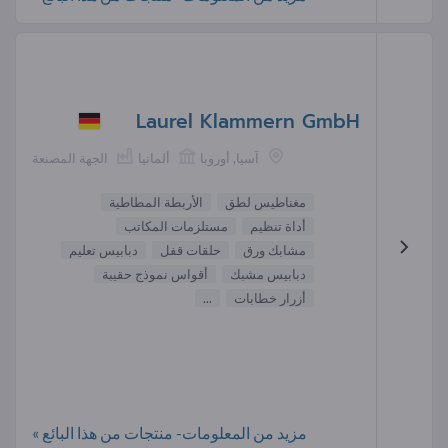
Laurel Klammern GmbH
آسيا, أوروبا
ألمانيا
الجهة المصنعة
مغناطيس لطق
الأربطة المطاطية
أداة تنظيم
مستلزمات المكاتب
مشابك ورق
حلقات قفل
دبابيس تعليم
دبابيس مشبك
أقواس نموذج حقيبة
أزرار خطابات
...
مزيد من المعلومات- منتجات من هذا البائع »