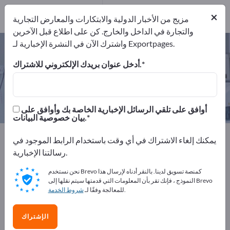
من
المصنعين
×
مزيج من الأخبار الدولية والابتكارات والمعارض التجارية
2
والتجارة في الداخل والخارج. كن على اطلاع قبل الآخرين
واشترك الآن في النشرة الإخبارية لـ Exportpages.
غرسات الأسنان من السيراميك – اعثر
على الشركات المصنعة والموردين
أدخل عنوان بريدك الإلكتروني للاشتراك.
من المصنعين
من المصدرين
2
2
أوافق على تلقي الرسائل الإخبارية الخاصة بك وأوافق على
بيان خصوصية البيانات.
Exportpages
الطب والمعامل
يمكنك إلغاء الاشتراك في أي وقت باستخدام الرابط الموجود في
المغروسات والأعضاء الصناعية
رسالتنا الإخبارية.
غرسات الأسنان من السيراميك
نحن نستخدم Brevo كمنصة تسويق لدينا. بالنقر أدناه لإرسال هذا
النموذج ، فإنك تقر بأن المعلومات التي قدمتها سيتم نقلها إلى Brevo
أعلن مجانًا على Exportpages!
.
للمعالجة وفقًا لـ
شروط الخدمة
الاحتياجات – العروض – السلع المستعملة – جهات الاتصال
الإشتراك
التجارية >> ابدأ من هنا