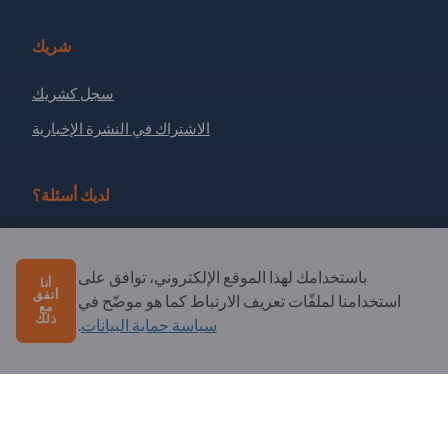
شريك
سجل كشريك
الاشتراك في النشرة الإخبارية
لديك أسئلة؟
الأسئلة الشائعة
باستخدامك لهذا الموقع الإلكتروني، توافق على
خدماتنا التي نقدمها
أنا
أتفق
استخدامنا لملفّات تعريف الارتباط كما هو موضّح في
مع
نبذة عنا
ذلك
سياسة حماية البيانات
.
رسالة إلى Exportpages
Exportpages International Network
Exportpages International GmbH