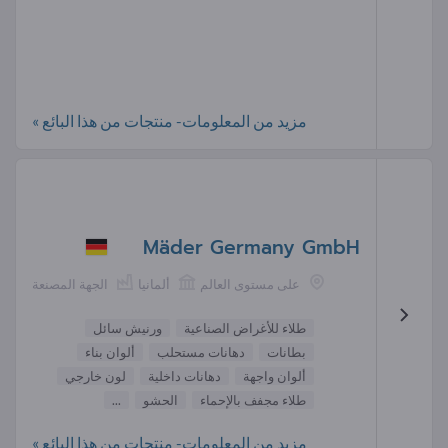
مزيد من المعلومات- منتجات من هذا البائع »
Mäder Germany GmbH
على مستوى العالم
ألمانيا
الجهة المصنعة
طلاء للأغراض الصناعية
ورنيش سائل
بطانات
دهانات مستحلب
ألوان بناء
ألوان واجهة
دهانات داخلية
لون خارجي
طلاء مجفف بالإحماء
الحشو
...
مزيد من المعلومات- منتجات من هذا البائع »