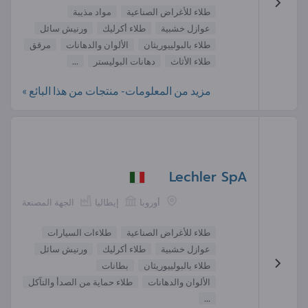
طلاء للأغراض الصناعية
مواد مذيبة
عوازل خشبية
طلاء أكرليك
ورنيش سائل
طلاء بالبولييوريثان
الألوان والدهانات
مرقق
طلاء الأثاث
دهانات البوليستر
...
مزيد من المعلومات- منتجات من هذا البائع »
Lechler SpA
أوروبا
إيطاليا
الجهة المصنعة
طلاء للأغراض الصناعية
طلاءات السيارات
عوازل خشبية
طلاء أكرليك
ورنيش سائل
طلاء بالبولييوريثان
بطانات
الألوان والدهانات
طلاء حماية من الصدأ والتآكل
...