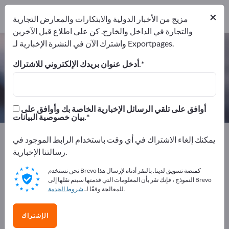
المصدرين
3
من
×
المصنعين
3
مزيج من الأخبار الدولية والابتكارات والمعارض التجارية
والتجارة في الداخل والخارج. كن على اطلاع قبل الآخرين
واشترك الآن في النشرة الإخبارية لـ Exportpages.
طلاء للأغراض الصناعية – اعثر على
الشركات المصنعة والموردين
أدخل عنوان بريدك الإلكتروني للاشتراك.
من المصنعين
من المصدرين
3
3
أوافق على تلقي الرسائل الإخبارية الخاصة بك وأوافق على
بيان خصوصية البيانات.
Exportpages
المواد الكيميائية والصيدلانية
يمكنك إلغاء الاشتراك في أي وقت باستخدام الرابط الموجود في
الألوان والدهانات
طلاء للأغراض الصناعية
رسالتنا الإخبارية.
نحن نستخدم Brevo كمنصة تسويق لدينا. بالنقر أدناه لإرسال هذا
أعلن مجانًا على Exportpages!
النموذج ، فإنك تقر بأن المعلومات التي قدمتها سيتم نقلها إلى Brevo
.
للمعالجة وفقًا لـ
شروط الخدمة
الاحتياجات – العروض – السلع المستعملة – جهات الاتصال
التجارية >> ابدأ من هنا
الإشتراك
انشر شركتك ومنتجاتك على