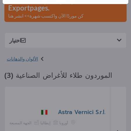
Exportpages.
كن موردًا الآن واكتسب شهرة>> انشر هنا
اختيار
الألوان والدهانات
الموردون طلاء للأغراض الصناعية (3)
Astra Vernici S.r.l.
أوروبا
إيطاليا
الجهة المصنعة