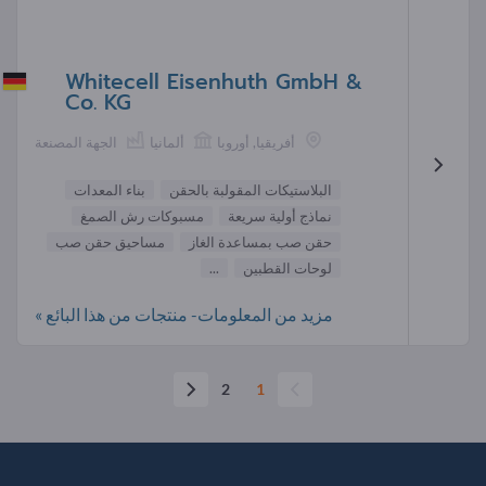
Whitecell Eisenhuth GmbH &
Co. KG
أفريقيا, أوروبا
ألمانيا
الجهة المصنعة
البلاستيكات المقولبة بالحقن
بناء المعدات
نماذج أولية سريعة
مسبوكات رش الصمغ
حقن صب بمساعدة الغاز
مساحيق حقن صب
لوحات القطبين
...
مزيد من المعلومات- منتجات من هذا البائع »
2
1