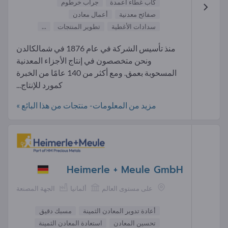
كاب غطاء أعمدة
جراب خرطوم
صفائح معدنية
أعمال معادن
سدادات الأغطية
تطوير المنتجات
...
منذ تأسيس الشركة في عام 1876 في شمالكالدن
ونحن متخصصون في إنتاج الأجزاء المعدنية
المسحوبة بعمق. ومع أكثر من 140 عامًا من الخبرة
كمورد للإنتاج...
مزيد من المعلومات- منتجات من هذا البائع »
Heimerle + Meule GmbH
على مستوى العالم
ألمانيا
الجهة المصنعة
أعادة تدوير المعادن الثمينة
مسبك دقيق
تحسين المعادن
استعادة المعادن الثمينة