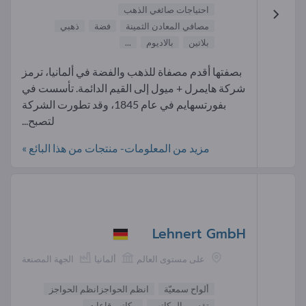
احتياجات صائغي الذهب
مصافي المعادن الثمينة
فضة
ذهبي
بلاتين
بالاديوم
...
بصفتها أقدم مصفاة للذهب والفضة في ألمانيا، ترمز
شركة هايمرل + ميول إلى القيم الدائمة. تأسست في
بفورتسهايم في عام 1845، وقد تطورت الشركة
لتصبح...
مزيد من المعلومات- منتجات من هذا البائع »
Lehnert GmbH
على مستوى العالم
ألمانيا
الجهة المصنعة
ألواح سمعيّة
انظم الحواجزانظم الحواجز
تقسيم المكاتب
مكاتب قاعات