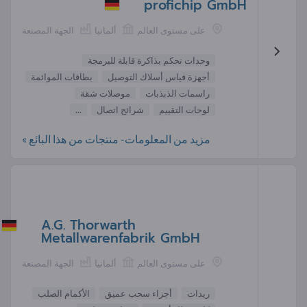
profichip GmbH
على مستوى العالم
ألمانيا
الجهة المصنعة
وحدات تحكم بذاكرة قابلة للبرمجة
أجهزة قياس أسلاك التوصيل
بطاقات الموائمة
راسمات الذبذبات
موصلات شقة
لوحات التقييم
شرائح اتصال
...
مزيد من المعلومات- منتجات من هذا البائع »
A.G. Thorwarth
Metallwarenfabrik GmbH
على مستوى العالم
ألمانيا
الجهة المصنعة
ريدات
أجزاء سحب عميق
الأكمام الصلب