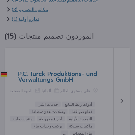
مكاتب التصميم (3)
نماذج أولية (1)
الموردون تصميم منتجات (15)
P.C. Turck Produktions- und
Verwaltungs GmbH
على مستوى العالم
ألمانيا
الجهة المصنعة
أدوات ربط التتابع
خدمات الثني
قطع ضواغط
وصلات-معدن-مطاط
النمذجة الأولية
أجزاء مخروطة
منتجات طبية
ماكينات سنبكة
تركيب وحدات بناء
بناء المعدات
...