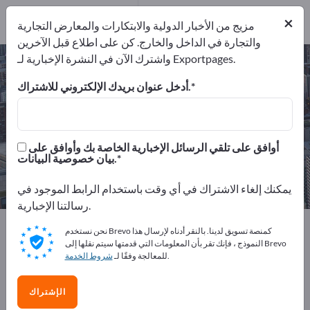
من المصنعين
14
×
من مقدمي الخدمات
مزيج من الأخبار الدولية والابتكارات والمعارض التجارية
1
والتجارة في الداخل والخارج. كن على اطلاع قبل الآخرين
واشترك الآن في النشرة الإخبارية لـ Exportpages.
تصميم منتجات – اعثر على الشركات
المصنعة والموردين
أدخل عنوان بريدك الإلكتروني للاشتراك.
من المصنعين
من المصدرين
15
14
أوافق على تلقي الرسائل الإخبارية الخاصة بك وأوافق على
بيان خصوصية البيانات.
من مقدمي الخدمات
1
يمكنك إلغاء الاشتراك في أي وقت باستخدام الرابط الموجود في
رسالتنا الإخبارية.
Exportpages
الخدمات
تصميم منتجات
نحن نستخدم Brevo كمنصة تسويق لدينا. بالنقر أدناه لإرسال هذا
النموذج ، فإنك تقر بأن المعلومات التي قدمتها سيتم نقلها إلى Brevo
.
للمعالجة وفقًا لـ
شروط الخدمة
أعلن مجانًا على Exportpages!
الاحتياجات – العروض – السلع المستعملة – جهات الاتصال
الإشتراك
التجارية >> ابدأ من هنا