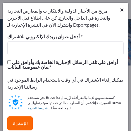
×
مزيج من الأخبار الدولية والابتكارات والمعارض التجارية
IATF 16949
والتجارة في الداخل والخارج. كن على اطلاع قبل الآخرين
DIN EN ISO 9001:2015
واشترك الآن في النشرة الإخبارية لـ Exportpages.
DIN EN ISO 14001:2015
أدخل عنوان بريدك الإلكتروني للاشتراك.
Lüttgens Polymer Technologies
GmbH Kunststoff-Spritzgießwerk
أوافق على تلقي الرسائل الإخبارية الخاصة بك وأوافق على
بيان خصوصية البيانات.
Website
ألمانيا
الجهة المصنعة
الهاتف
إرسال استفسار
يمكنك إلغاء الاشتراك في أي وقت باستخدام الرابط الموجود في
رسالتنا الإخبارية.
نحن نستخدم Brevo كمنصة تسويق لدينا. بالنقر أدناه لإرسال هذا
IATF 16949
DIN EN ISO 9001:2015
النموذج ، فإنك تقر بأن المعلومات التي قدمتها سيتم نقلها إلى Brevo
DIN EN ISO 14001:2015
.
للمعالجة وفقًا لـ
شروط الخدمة
الإشتراك
ملف الشركة