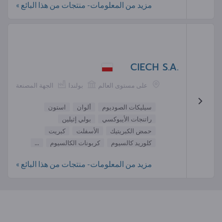
مزيد من المعلومات- منتجات من هذا البائع »
CIECH S.A.
على مستوى العالم
بولندا
الجهة المصنعة
سيليكات الصوديوم
ألوان
استون
راتنجات الأيبوكسي
بولي إثيلين
حمض الكبريتيك
الأسفلت
كبريت
كلوريد كالسيوم
كربونات الكالسيوم
...
مزيد من المعلومات- منتجات من هذا البائع »