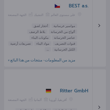
BEST a.s.
على مستوى العالم
التشيك
الجهة المصنعة
مواسير خرسانية
أحجار لصق
ألواح من الخرسانة
بلاط الرصف
عناصر الخرسانة
مكونات البناء
قنوات التصريف
مواد البناء
تصريفات أرضية
الكتل الخرسانية
...
مزيد من المعلومات- منتجات من هذا البائع »
Ritter GmbH
أفريقيا, أوروبا
ألمانيا
الجهة المصنعة