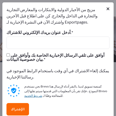
المصدرين
4
من المصنعين
×
4
مزيج من الأخبار الدولية والابتكارات والمعارض التجارية
والتجارة في الداخل والخارج. كن على اطلاع قبل الآخرين
واشترك الآن في النشرة الإخبارية لـ Exportpages.
مواد بناء الطرق – اعثر على الشركات
المصنعة والموردين
أدخل عنوان بريدك الإلكتروني للاشتراك.
من المصنعين
من المصدرين
4
4
أوافق على تلقي الرسائل الإخبارية الخاصة بك وأوافق على
بيان خصوصية البيانات.
Exportpages
قسم الإنشاء
مواد البناء
مواد بناء الطرق
يمكنك إلغاء الاشتراك في أي وقت باستخدام الرابط الموجود في
رسالتنا الإخبارية.
أعلن مجانًا على Exportpages!
نحن نستخدم Brevo كمنصة تسويق لدينا. بالنقر أدناه لإرسال هذا
الاحتياجات – العروض – السلع المستعملة – جهات الاتصال
النموذج ، فإنك تقر بأن المعلومات التي قدمتها سيتم نقلها إلى Brevo
.
للمعالجة وفقًا لـ
شروط الخدمة
التجارية >> ابدأ من هنا
انشر شركتك ومنتجاتك على
الإشتراك