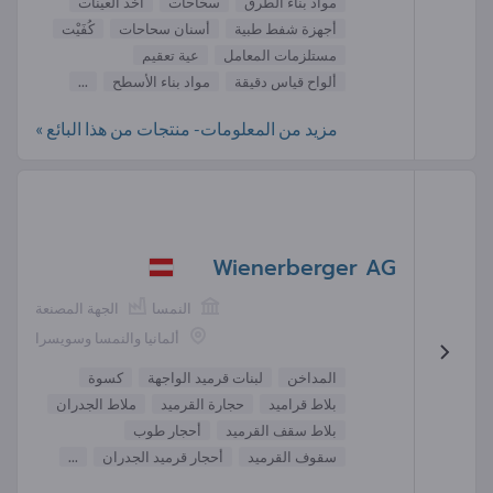
مواد بناء الطرق
سحّاحات
اخذ العينات
أجهزة شفط طبية
أسنان سحاحات
كُفَيْت‎
مستلزمات المعامل
عية تعقيم
ألواح قياس دقيقة
مواد بناء الأسطح
...
مزيد من المعلومات- منتجات من هذا البائع »
Wienerberger AG
النمسا
الجهة المصنعة
ألمانيا والنمسا وسويسرا
المداخن
لبنات قرميد الواجهة
كسوة
بلاط قراميد
حجارة القرميد
ملاط الجدران
بلاط سقف القرميد
أحجار طوب
سقوف القرميد
أحجار قرميد الجدران
...