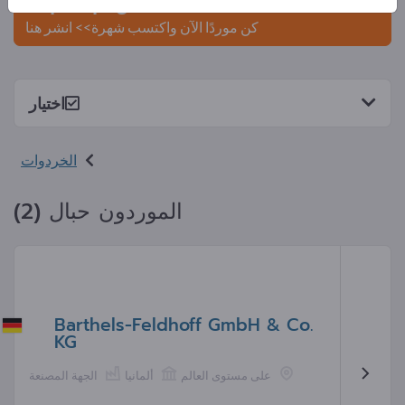
Exportpages.
كن موردًا الآن واكتسب شهرة>> انشر هنا
اختيار
الخردوات
الموردون حبال (2)
Barthels-Feldhoff GmbH & Co.
KG
على مستوى العالم
ألمانيا
الجهة المصنعة