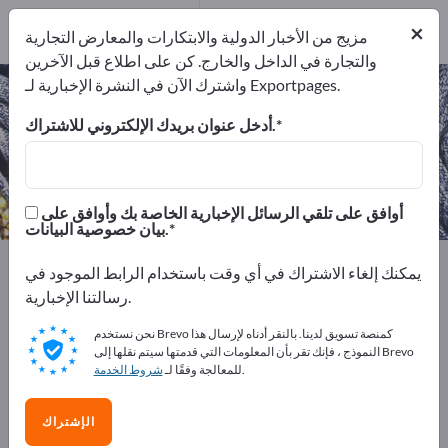
من المصدرين
2
من المصنعين
2
×
مزيج من الأخبار الدولية والابتكارات والمعارض التجارية
والتجارة في الداخل والخارج. كن على اطلاع قبل الآخرين
واشترك الآن في النشرة الإخبارية لـ Exportpages.
حبال – اعثر على الشركات المصنعة
والموردين
أدخل عنوان بريدك الإلكتروني للاشتراك.
من المصنعين
من المصدرين
2
2
أوافق على تلقي الرسائل الإخبارية الخاصة بك وأوافق على
بيان خصوصية البيانات.
Exportpages
المنسوجات
الملابس
الخردوات
حبال
يمكنك إلغاء الاشتراك في أي وقت باستخدام الرابط الموجود في
رسالتنا الإخبارية.
أعلن مجانًا على Exportpages!
نحن نستخدم Brevo كمنصة تسويق لدينا. بالنقر أدناه لإرسال هذا
الاحتياجات – العروض – السلع المستعملة – جهات الاتصال
النموذج ، فإنك تقر بأن المعلومات التي قدمتها سيتم نقلها إلى Brevo
.
للمعالجة وفقًا لـ
شروط الخدمة
التجارية >> ابدأ من هنا
انشر شركتك ومنتجاتك على
الإشتراك