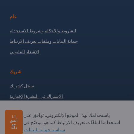
عام
الشروط والأحكام وشروط الاستخدام
حماية البيانات وملفات تعريف الارتباط
الإشعار القانوني
شريك
سجل كشريك
الاشتراك في النشرة الإخبارية
باستخدامك لهذا الموقع الإلكتروني، توافق على
لديك أسئلة؟
أنا
أتفق
استخدامنا لملفّات تعريف الارتباط كما هو موضّح في
مع
ذلك
سياسة حماية البيانات
.
الأسئلة الشائعة