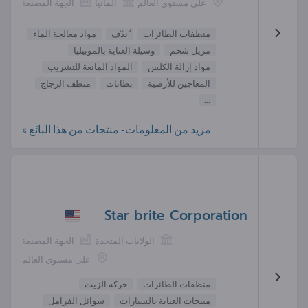
على مستوى العالم
ألمانيا
الجهة المصنعة
منظفات الطائرات
ُندّف
مواد معالجة الماء
مزيل شحم
وسيلة العناية بالموبيليا
مواد إزالة الكلس
المواد المانعة للتشريب
المعاجين للأرضية
بطانات
منظف الزجاج
...
مزيد من المعلومات- منتجات من هذا البائع »
Star brite Corporation
الولايات المتحدة
الجهة المصنعة
على مستوى العالم
منظفات الطائرات
حركة الزيت
منتجات العناية بالسيارات
سوائل الفرامل