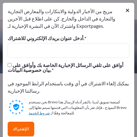
المصدرين
2
من
×
المصنعين
2
مزيج من الأخبار الدولية والابتكارات والمعارض التجارية
والتجارة في الداخل والخارج. كن على اطلاع قبل الآخرين
واشترك الآن في النشرة الإخبارية لـ Exportpages.
منظفات الطائرات – اعثر على الشركات
المصنعة والموردين
أدخل عنوان بريدك الإلكتروني للاشتراك.
من المصنعين
من المصدرين
2
2
أوافق على تلقي الرسائل الإخبارية الخاصة بك وأوافق على
بيان خصوصية البيانات.
Exportpages
صناعة المركبات والمركبات
يمكنك إلغاء الاشتراك في أي وقت باستخدام الرابط الموجود في
الطيران وسفن الفضاء
منظفات الطائرات
رسالتنا الإخبارية.
نحن نستخدم Brevo كمنصة تسويق لدينا. بالنقر أدناه لإرسال هذا
أعلن مجانًا على Exportpages!
النموذج ، فإنك تقر بأن المعلومات التي قدمتها سيتم نقلها إلى Brevo
.
للمعالجة وفقًا لـ
شروط الخدمة
الاحتياجات – العروض – السلع المستعملة – جهات الاتصال
التجارية >> ابدأ من هنا
الإشتراك
انشر شركتك ومنتجاتك على