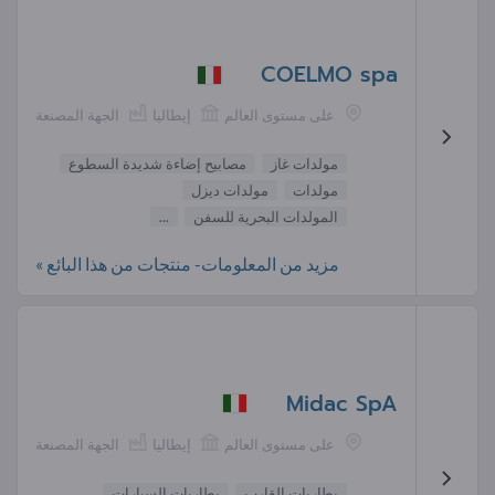
COELMO spa
على مستوى العالم
إيطاليا
الجهة المصنعة
مولدات غاز
مصابيح إضاءة شديدة السطوع
مولدات
مولدات ديزل
المولدات البحرية للسفن
...
مزيد من المعلومات- منتجات من هذا البائع »
Midac SpA
على مستوى العالم
إيطاليا
الجهة المصنعة
بطاريات القارب
بطاريات السيارات