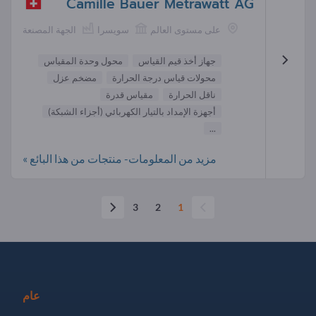
Camille Bauer Metrawatt AG
على مستوى العالم
سويسرا
الجهة المصنعة
جهاز أخذ قيم القياس
محول وحدة المقياس
محولات قياس درجة الحرارة
مضخم عزل
ناقل الحرارة
مقياس قدرة
أجهزة الإمداد بالتيار الكهربائي (أجزاء الشبكة)
...
مزيد من المعلومات- منتجات من هذا البائع »
3
2
1
عام