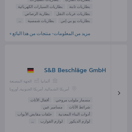
بطاريات ثابتة
بطاريات السيارات الكهربائية
بطاريات عربات النقل
بطارية الرصاص
بطاريات يو بي إس
بطاريات شمسية
...
مزيد من المعلومات- منتجات من هذا البائع »
S&B Beschläge GmbH
ألمانيا
الجهة المصنعة
أمريكا الشمالية, أمريكا الجنوبية, أوروبا
مسمار ملولب مروحي
أقفال الأثاث
شرائط الأثاث
مسامير عين
أدوات البناء المعدنية
حلقات مقابض الأبواب
لوازم الديكور
لوازم القوارب
...