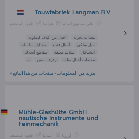
Touwfabriek Langman B.V.
على مستوى العالم
هولندا
الجهة المصنعة
معدات بحرية
أحبال من ألياف كيماوية
حبل سلكي
أحبال قنب
مشابك سلسلة
الشناكل
سلالم معلقة
مقاطع أسلاك
مقصات أحبال سلك
رفرف سفن
...
مزيد من المعلومات- منتجات من هذا البائع »
Mühle-Glashütte GmbH
nautische Instrumente und
Feinmechanik
أوروبا
ألمانيا
الجهة المصنعة