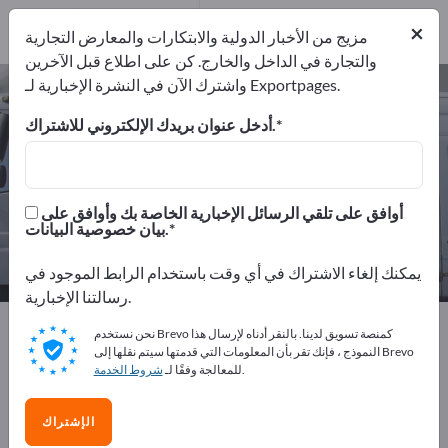
من المصنعين
26
×
موزعون
1
مزيج من الأخبار الدولية والابتكارات والمعارض التجارية
والتجارة في الداخل والخارج. كن على اطلاع قبل الآخرين
واشترك الآن في النشرة الإخبارية لـ Exportpages.
معدات بحرية – اعثر على الشركات
المصنعة والموردين
أدخل عنوان بريدك الإلكتروني للاشتراك.
من المصنعين
من المصدرين
27
26
أوافق على تلقي الرسائل الإخبارية الخاصة بك وأوافق على
بيان خصوصية البيانات.
موزعون
1
يمكنك إلغاء الاشتراك في أي وقت باستخدام الرابط الموجود في
رسالتنا الإخبارية.
Exportpages
صناعة المركبات والمركبات
نحن نستخدم Brevo كمنصة تسويق لدينا. بالنقر أدناه لإرسال هذا
السفن والقوارب
معدات بحرية
النموذج ، فإنك تقر بأن المعلومات التي قدمتها سيتم نقلها إلى Brevo
.
للمعالجة وفقًا لـ
شروط الخدمة
أعلن مجانًا على Exportpages!
الإشتراك
الاحتياجات – العروض – السلع المستعملة – جهات الاتصال