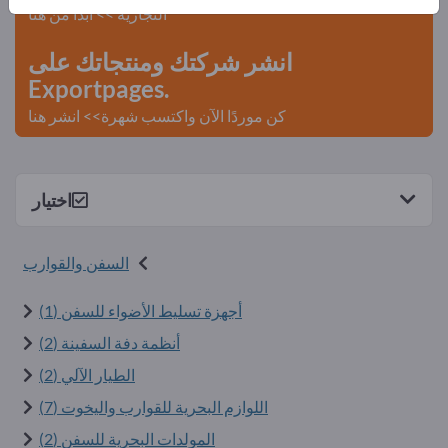
التجارية >> ابدأ من هنا
انشر شركتك ومنتجاتك على
Exportpages.
كن موردًا الآن واكتسب شهرة>> انشر هنا
اختيار
السفن والقوارب
أجهزة تسليط الأضواء للسفن (1)
أنظمة دفة السفينة (2)
الطيار الآلي (2)
اللوازم البحرية للقوارب واليخوت (7)
المولدات البحرية للسفن (2)