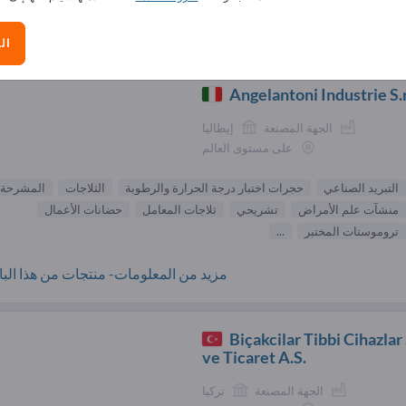
الموردون تجهيزات المستشفيات (16
ال
Angelantoni Industrie S.r
الجهة المصنعة
إيطاليا
على مستوى العالم
التبريد الصناعي
حجرات اختبار درجة الحرارة والرطوبة
الثلاجات
المشرحة
منشآت علم الأمراض
تشريحي
ثلاجات المعامل
حضانات الأعمال
تروموستات المختبر
...
مزيد من المعلومات- منتجات من هذا البائ
Biçakcilar Tibbi Cihazlar
ve Ticaret A.S.
الجهة المصنعة
تركيا