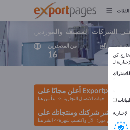
الفئات
لى الشركات المصنعة والموردين
مصنعين
من المصدرين
16
16
لخارج. كن
أعلن مجانًا على Exportpages!
لمستعملة – جهات الاتصال التجارية >> ابدأ من هنا
 Exportpages.
كن موردًا الآن واكتسب شهرة>> انشر هنا