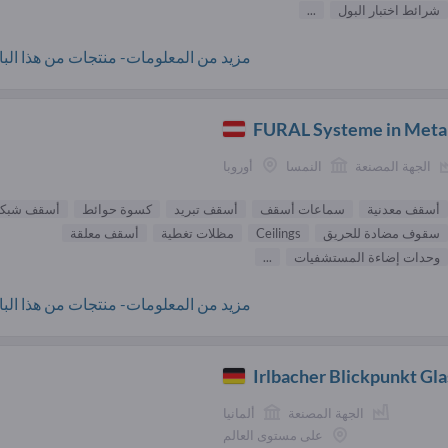
شرائط اختبار البول
...
مزيد من المعلومات- منتجات من هذا البائ
FURAL Systeme in Meta
الجهة المصنعة
النمسا
أوروبا
أسقف معدنية
سماعات أسقف
أسقف تبريد
كسوة حوائط
أسقف شبكة
سقوف مضادة للحريق
Ceilings
مظلات تغطية
أسقف معلقة
وحدات إضاءة المستشفيات
...
مزيد من المعلومات- منتجات من هذا البائ
Irlbacher Blickpunkt G
الجهة المصنعة
ألمانيا
على مستوى العالم