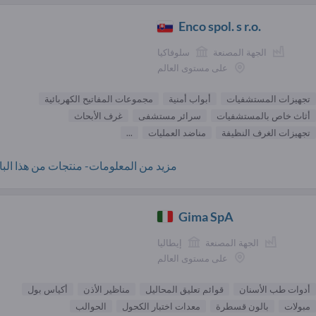
Enco spol. s r.o.
الجهة المصنعة
سلوفاكيا
على مستوى العالم
تجهيزات المستشفيات
أبواب أمنية
مجموعات المفاتيح الكهربائية
أثاث خاص بالمستشفيات
سرائر مستشفى
غرف الأبحاث
تجهيزات الغرف النظيفة
مناضد العمليات
...
مزيد من المعلومات- منتجات من هذا البائ
Gima SpA
الجهة المصنعة
إيطاليا
على مستوى العالم
أدوات طب الأسنان
قوائم تعليق المحاليل
مناظير الأذن
أكياس بول
مبولات
بالون قسطرة
معدات اختبار الكحول
الحوالب