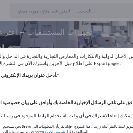
تجهيزات المستشفيات – اعثر ع
من ال
 الأخبار الدولية والابتكارات والمعارض التجارية والتجارة في الداخل وا
على اطلاع قبل الآخرين واشترك الآن في النشرة الإخبارية لـ Exportpages.
تشفيات
أدخل عنوان بريدك الإلكتروني للاشتراك.
الاحتياجات – العروض – السلع ا
انشر شركتك ومنتجاتك على
يمكنك إلغاء الاشتراك في أي وقت باستخدام الرابط الموجود في رسالتنا الإخبارية.
نحن نستخدم Brevo كمنصة تسويق لدينا. بالنقر أدناه لإرسال هذا النموذج ، فإنك تقر بأن المعلومات التي
.
قدمتها سيتم نقلها إلى Brevo للمعالجة وفقًا لـ
شروط الخدمة