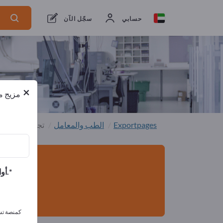
من المصنعين
16
من المصدرين
16
حسابي
سجّل الآن
×
مزيج من
Exportpages
الطب والمعامل
تجهيزات المس
أوافق على تلقي الرسائل الإخبارية الخاصة بك وأوافق على بيان خصوصية البيانات.