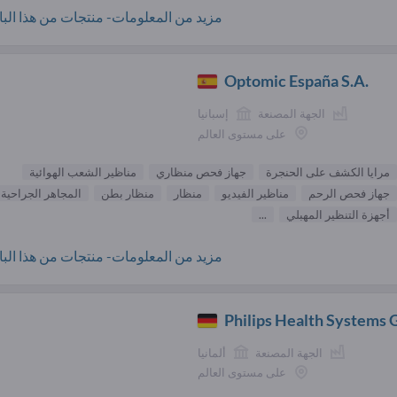
مزيد من المعلومات- منتجات من هذا البائ
Optomic España S.A.
الجهة المصنعة
إسبانيا
على مستوى العالم
مرايا الكشف على الحنجرة
جهاز فحص منظاري
مناظير الشعب الهوائية
جهاز فحص الرحم
مناظير الفيديو
منظار
منظار بطن
المجاهر الجراحية
أجهزة التنظير المهبلي
...
مزيد من المعلومات- منتجات من هذا البائ
Philips Health Systems
الجهة المصنعة
ألمانيا
على مستوى العالم