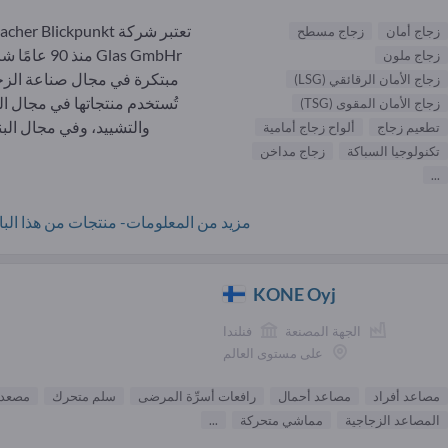
تعتبر شركة cher Blickpunkt
زجاج أمان
زجاج مسطح
Glas GmbHr منذ 90 ع
زجاج ملون
مبتكرة في مجال صناعة الزج
زجاج الأمان الرقائقي (LSG)
تُستخدم منتجاتها في مجال الب
زجاج الأمان المقوى (TSG)
والتشييد، وفي مجال البناء
تطعيم زجاج
ألواح زجاج أمامية
تكنولوجيا السباكة
زجاج مداخن
...
مزيد من المعلومات- منتجات من هذا البائ
KONE Oyj
الجهة المصنعة
فنلندا
على مستوى العالم
مصاعد أفراد
مصاعد أحمال
رافعات أسرِّة المرضى
سلم متحرك
مصعد
المصاعد الزجاجية
مماشي متحركة
...