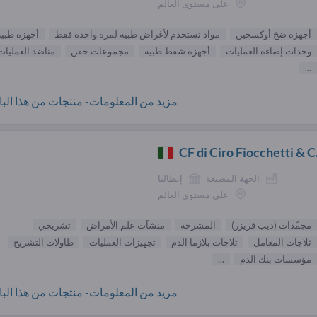
على مستوى العالم
أجهزة ضخ أوكسجين
مواد تستخدم لأغراض طبية لمرة واحدة فقط
أجهزة طبية
وحدات إضاءة العمليات
أجهزة شفط طبية
مجموعات حقن
مناضد العمليات
...
مزيد من المعلومات- منتجات من هذا البائ
CF di Ciro Fiocchetti & C.
الجهة المصنعة
إيطاليا
على مستوى العالم
مجمِّدات (ديب فريزر)
المشرحة
منشآت علم الأمراض
تشريحي
ثلاجات المعامل
ثلاجات بلازما الدم
تجهيزات العمليات
طاولات التشريح
مؤسسات بنك الدم
...
مزيد من المعلومات- منتجات من هذا البائ