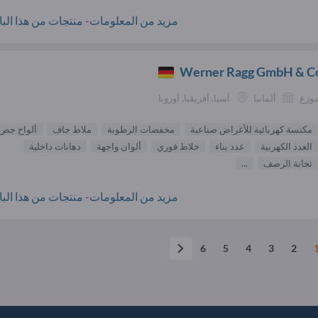
مزيد من المعلومات- منتجات من هذا البائ
Werner Ragg GmbH & C
موزع
ألمانيا
آسيا, أفريقيا, أوروبا
مكنسة كهربائية للأغراض صناعية
مخفضات الرطوبة
ملاط جاف
ألواح جص
العدد الكهربية
عدد بناء
خلاط فوري
ألوان واجهة
دهانات داخلية
ثخانة الرصف
...
مزيد من المعلومات- منتجات من هذا البائ
6
5
4
3
2