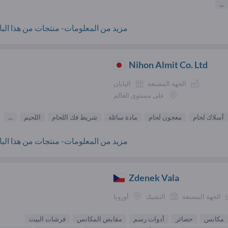
...
مزيد من المعلومات- منتجات من هذا البائ
Nihon Almit Co. Ltd
الجهة المصنعة
اليابان
على مستوى العالم
أسلاك لحام
معجون لحام
مادة سائلة
شريط فك اللحام
اللحيم
...
مزيد من المعلومات- منتجات من هذا البائ
Zdenek Vala
الجهة المصنعة
التشيك
أوروبا
مكانس
حصائر
أدوات رسم
مقابض المكانس
فرشات البيت