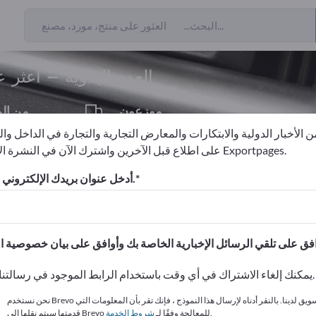
من المصدرين
53
العدد اليدوية – اعثر
موزعون
من ال
6
 الأخبار الدولية والابتكارات والمعارض التجارية والتجارة في الداخل وا
على اطلاع قبل الآخرين واشترك الآن في النشرة الإخبارية لـ Exportpages.
أدخل عنوان بريدك الإلكتروني للاشتراك.
الاحتياجات – العروض – السلع ا
انشر شركتك ومنتجاتك على
يمكنك إلغاء الاشتراك في أي وقت باستخدام الرابط الموجود في رسالتنا الإخبارية.
نحن نستخدم Brevo كمنصة تسويق لدينا. بالنقر أدناه لإرسال هذا النموذج ، فإنك تقر بأن المعلومات التي
.
قدمتها سيتم نقلها إلى Brevo للمعالجة وفقًا لـ
شروط الخدمة