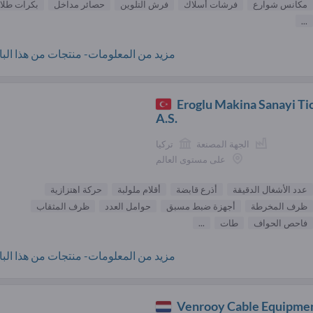
مكانس شوارع
فرشات أسلاك
فرش التلوين
حصائر مداخل
بكرات طلاء
...
مزيد من المعلومات- منتجات من هذا البائ
Eroglu Makina Sanayi Ti
A.S.
الجهة المصنعة
تركيا
على مستوى العالم
عدد الأشغال الدقيقة
أذرع قابضة
أقلام ملولبة
حركة اهتزازية
ظرف المخرطة
أجهزة ضبط مسبق
حوامل العدد
ظرف المثقاب
فاحص الحواف
طات
...
مزيد من المعلومات- منتجات من هذا البائ
Venrooy Cable Equipmen