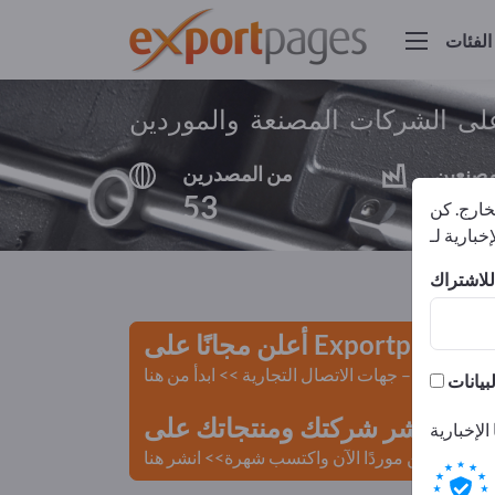
الفئات
 على الشركات المصنعة والموردين
مصنعين
من المصدرين
53
47
لخارج. كن
أعلن مجانًا على Exportpages!
لمستعملة – جهات الاتصال التجارية >> ابدأ من هنا
 Exportpages.
كن موردًا الآن واكتسب شهرة>> انشر هنا