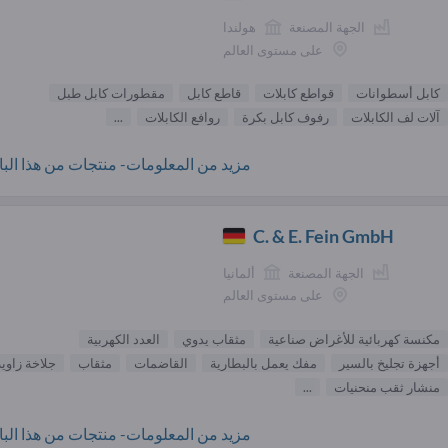
الجهة المصنعة
هولندا
على مستوى العالم
كابل أسطوانات
قواطع كابلات
قاطع كابل
مقطورات كابل طبل
آلات لف الكابلات
رفوف كابل بكرة
روافع الكابلات
...
مزيد من المعلومات- منتجات من هذا البائ
C. & E. Fein GmbH
الجهة المصنعة
ألمانيا
على مستوى العالم
مكنسة كهربائية للأغراض صناعية
مثقاب يدوي
العدد الكهربية
أجهزة تجليخ بالسير
مفك يعمل بالبطارية
القاضمات
مثقاب
جلاخة زاوية
منشار ثقب منحنيات
...
مزيد من المعلومات- منتجات من هذا البائ