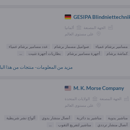
GESIPA Blindniettechn
الجهة المصنعة
ألمانيا
على مستوى العالم
مسامير برشام عمياء
صواميل مسمار برشام
عدد مسامير برشام عمياء
كماشة برشام
أجهزة مسامير برشام
بطاريات أجهزة تثبيت
...
مزيد من المعلومات- منتجات من هذا البائ
M. K. Morse Company
الجهة المصنعة
الولايات المتحدة
على مستوى العالم
مناشير يدوية
مناشير يد دائرية
أنصال منشار يدوي
ألواح نشر شريطية
أنصال منشار ترددي
مناشير لتفريغ الثقوب
...