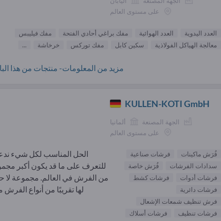
الجهة المصنعة
اليابان
على مستوى العالم
العدد اليدوية
العدد الهوائية
مفك براغي أحادي الفتحة
مفك فيليبس
معالجة الهياكل الفولاذية
سكين كابل
مفك توركس
خرخاشة
...
مزيد من المعلومات- منتجات من هذا البائ
KULLEN-KOTI GmbH
الجهة المصنعة
ألمانيا
على مستوى العالم
الحل المناسب لكل شيء ند
فُرَش ماكينات
فرشات صناعية
للتعرف على ما قد يكون أكبر مجم
سدادات الفرشات
فُرَش خاصة
من الفرش في العالم. مجموعة لا 
فرشات أدوات
فرشات كشط
لها تقريبًا من أنواع الفرش من
فرشات دائرية
فرش تنظيف شمعات الإشعال
فرشات تنظيف
فرشات أسلاك