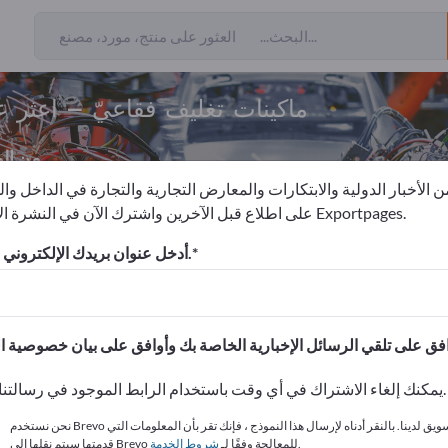
ماكينات تغليف فقاعيّ – اعثر 
من ال
 الأخبار الدولية والابتكارات والمعارض التجارية والتجارة في الداخل وا
على اطلاع قبل الآخرين واشترك الآن في النشرة الإخبارية لـ Exportpages.
ماكينات تغليف فقاعيّ
أدخل عنوان بريدك الإلكتروني للاشتراك.
الاحتياجات – العروض – السلع ا
انشر شركتك ومنتجاتك على
يمكنك إلغاء الاشتراك في أي وقت باستخدام الرابط الموجود في رسالتنا الإخبارية.
نحن نستخدم Brevo كمنصة تسويق لدينا. بالنقر أدناه لإرسال هذا النموذج ، فإنك تقر بأن المعلومات التي
.
قدمتها سيتم نقلها إلى Brevo للمعالجة وفقًا لـ
شروط الخدمة