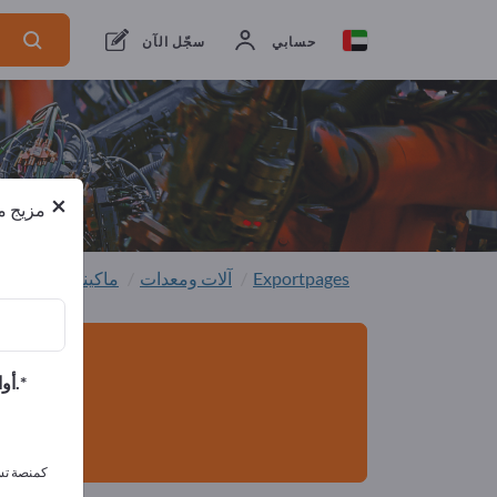
من المصنعين
1
من المصدرين
1
حسابي
سجّل الآن
×
مزيج من
Exportpages
آلات ومعدات
ماكينات التغليف
أوافق على تلقي الرسائل الإخبارية الخاصة بك وأوافق على بيان خصوصية البيانات.