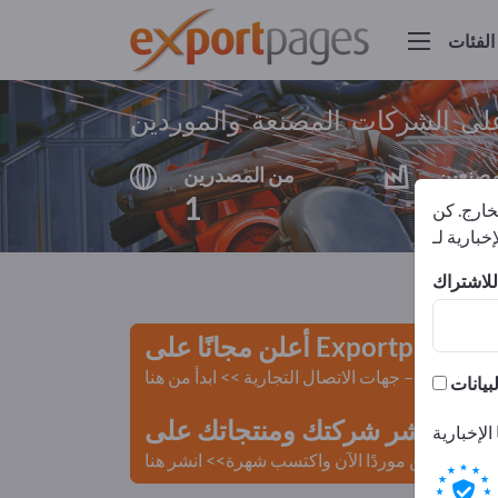
الفئات
على الشركات المصنعة والموردين
مصنعين
من المصدرين
1
1
لخارج. كن
أعلن مجانًا على Exportpages!
لمستعملة – جهات الاتصال التجارية >> ابدأ من هنا
 Exportpages.
كن موردًا الآن واكتسب شهرة>> انشر هنا