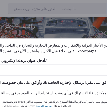
رافعة – اعثر 
من ال
 الأخبار الدولية والابتكارات والمعارض التجارية والتجارة في الداخل وا
على اطلاع قبل الآخرين واشترك الآن في النشرة الإخبارية لـ Exportpages.
الوزن
المقاييس الصناعية
رافعة
أدخل عنوان بريدك الإلكتروني للاشتراك.
الاحتياجات – العروض – السلع ا
انشر شركتك ومنتجاتك على
يمكنك إلغاء الاشتراك في أي وقت باستخدام الرابط الموجود في رسالتنا الإخبارية.
نحن نستخدم Brevo كمنصة تسويق لدينا. بالنقر أدناه لإرسال هذا النموذج ، فإنك تقر بأن المعلومات التي
.
قدمتها سيتم نقلها إلى Brevo للمعالجة وفقًا لـ
شروط الخدمة