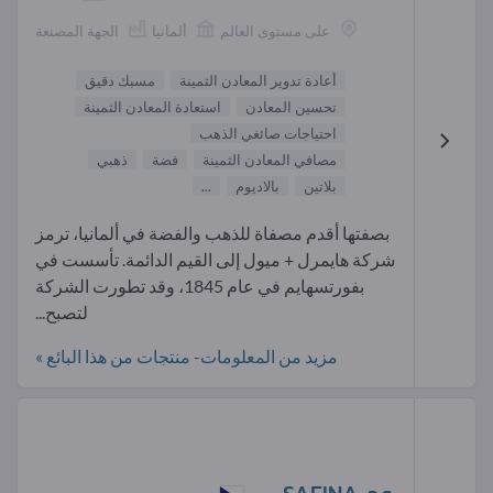
على مستوى العالم
ألمانيا
الجهة المصنعة
أعادة تدوير المعادن الثمينة
مسبك دقيق
تحسين المعادن
استعادة المعادن الثمينة
احتياجات صائغي الذهب
مصافي المعادن الثمينة
فضة
ذهبي
بلاتين
بالاديوم
...
بصفتها أقدم مصفاة للذهب والفضة في ألمانيا، ترمز
شركة هايمرل + ميول إلى القيم الدائمة. تأسست في
بفورتسهايم في عام 1845، وقد تطورت الشركة
لتصبح...
مزيد من المعلومات- منتجات من هذا البائع »