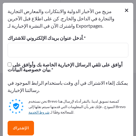
2
من المصنعين
×
2
مزيج من الأخبار الدولية والابتكارات والمعارض التجارية
والتجارة في الداخل والخارج. كن على اطلاع قبل الآخرين
واشترك الآن في النشرة الإخبارية لـ Exportpages.
حلي فضة – اعثر على الشركات المصنعة
والموردين
أدخل عنوان بريدك الإلكتروني للاشتراك.
من المصنعين
من المصدرين
2
2
أوافق على تلقي الرسائل الإخبارية الخاصة بك وأوافق على
بيان خصوصية البيانات.
Exportpages
الهدايا والحلي
الحلي
حلي فضة
يمكنك إلغاء الاشتراك في أي وقت باستخدام الرابط الموجود في
رسالتنا الإخبارية.
أعلن مجانًا على Exportpages!
نحن نستخدم Brevo كمنصة تسويق لدينا. بالنقر أدناه لإرسال هذا
الاحتياجات – العروض – السلع المستعملة – جهات الاتصال
النموذج ، فإنك تقر بأن المعلومات التي قدمتها سيتم نقلها إلى Brevo
.
للمعالجة وفقًا لـ
شروط الخدمة
التجارية >> ابدأ من هنا
انشر شركتك ومنتجاتك على
الإشتراك