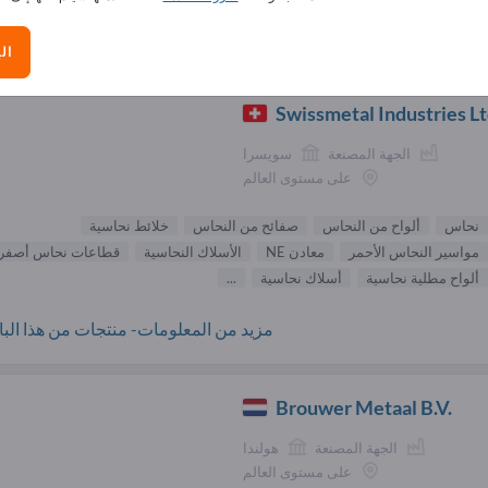
الموردون نحاس (
7440-50-8
)
ال
Swissmetal Industries L
الجهة المصنعة
سويسرا
على مستوى العالم
نحاس
ألواح من النحاس
صفائح من النحاس
خلائط نحاسية
مواسير النحاس الأحمر
معادن NE
الأسلاك النحاسية
قطاعات نحاس أصفر
ألواح مطلية نحاسية
أسلاك نحاسية
...
مزيد من المعلومات- منتجات من هذا البائ
Brouwer Metaal B.V.
الجهة المصنعة
هولندا
على مستوى العالم