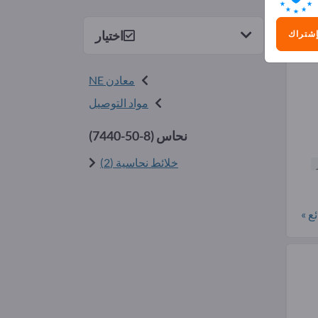
) (5
اختيار
إشتراك
معادن NE
مواد التوصيل
نحاس (
7440-50-8
)
خلائط نحاسية (2)
ع »