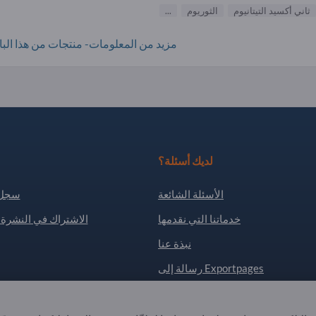
ثاني أكسيد التيتانيوم
الثوريوم
...
مزيد من المعلومات- منتجات من هذا البائ
لديك أسئلة؟
الأسئلة الشائعة
سجل 
خدماتنا التي نقدمها
الاشتراك في النشرة ا
نبذة عنا
رسالة إلى Exportpages