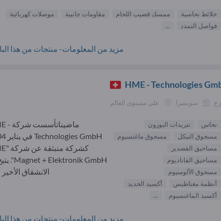
خلائط نحاسية
ممسك قضيب اللحام
مقاومات جانبية
موصلات كهربائية
فواصل التمدد
...
مزيد من المعلومات- منتجات من هذا البائ
HME - Technologies Gm
زع
سويسرا
على مستوى العالم
ماضيناتأسست
نحاس
نتريدات البورون
logies GmbH
مسحوق النيكل
مسحوق ماغنسيوم
كشركة منب
مساحيق القصدير
t + Elektronik GmbH
مساحيق الفاناديوم
الانشقاق الأخير أ
مسحوق الألومنيوم
أنظمة مغناطيس
أكسيد الحديد
أكسيد الماغنسيوم
...
مزيد من المعلومات- منتجات من هذا البائ