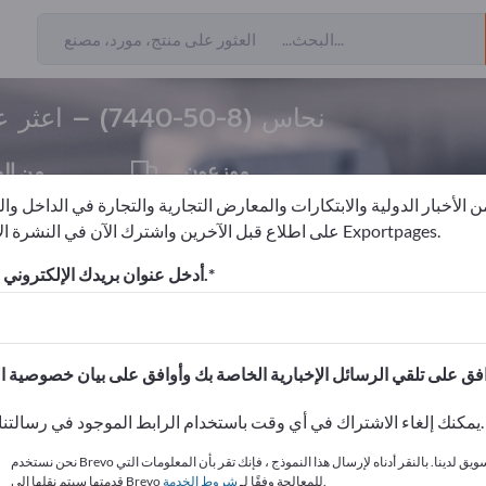
7440-50-8
ن المصدرين
5
نحاس (
7440-50-8
) – اعثر 
موزعون
من ال
1
 الأخبار الدولية والابتكارات والمعارض التجارية والتجارة في الداخل وا
على اطلاع قبل الآخرين واشترك الآن في النشرة الإخبارية لـ Exportpages.
المعادن
معادن NE
نحاس
أدخل عنوان بريدك الإلكتروني للاشتراك.
الاحتياجات – العروض – السلع ا
انشر شركتك ومنتجاتك على
يمكنك إلغاء الاشتراك في أي وقت باستخدام الرابط الموجود في رسالتنا الإخبارية.
نحن نستخدم Brevo كمنصة تسويق لدينا. بالنقر أدناه لإرسال هذا النموذج ، فإنك تقر بأن المعلومات التي
.
قدمتها سيتم نقلها إلى Brevo للمعالجة وفقًا لـ
شروط الخدمة