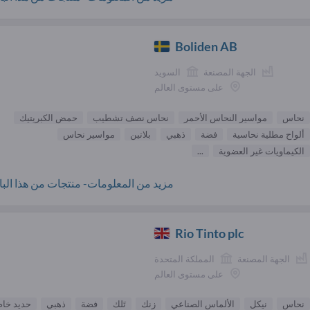
Boliden AB
الجهة المصنعة
السويد
على مستوى العالم
نحاس
مواسير النحاس الأحمر
نحاس نصف تشطيب
حمض الكبريتيك
ألواح مطلية نحاسية
فضة
ذهبي
بلاتين
مواسير نحاس
الكيماويات غير العضوية
...
مزيد من المعلومات- منتجات من هذا البائ
Rio Tinto plc
الجهة المصنعة
المملكة المتحدة
على مستوى العالم
نحاس
نيكل
الألماس الصناعي
زنك
تَلك
فضة
ذهبي
حديد خام