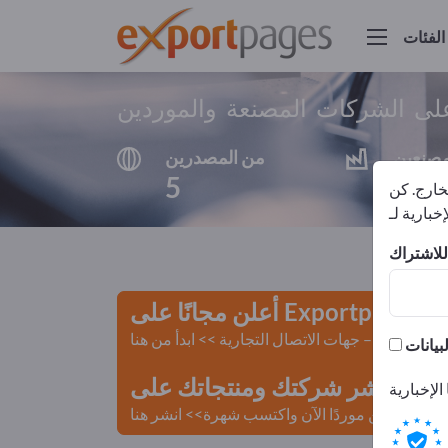
الفئات
على الشركات المصنعة والموردين
مصنعين
من المصدرين
5
4
لخارج. كن
أعلن مجانًا على Exportpages!
لمستعملة – جهات الاتصال التجارية >> ابدأ من هنا
 Exportpages.
كن موردًا الآن واكتسب شهرة>> انشر هنا