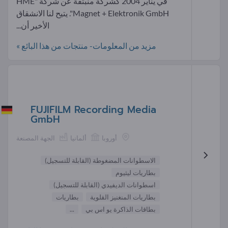
في يناير 2004 كشركة منبثقة عن شركة "HME
Magnet + Elektronik GmbH". يتيح لنا الانشقاق
الأخير أن...
مزيد من المعلومات- منتجات من هذا البائع »
FUJIFILM Recording Media
GmbH
أوروبا
ألمانيا
الجهة المصنعة
الاسطوانات المضغوطة (القابلة للتسجيل)
بطاريات ليثيوم
اسطوانات الديفيدي (القابلة للتسجيل)
بطاريات المنغنيز القلوية
بطاريات
بطاقات الذاكرة يو اس بي
...