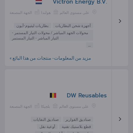
Victron Energy B.V.
على مستوى العالم
هولندا
الجهة المصنعة
أجهزة شحن البطاريات
بطاريات ليثيوم-أيون
محولات الجهد المباشر / محولات التيار المستمر -
التيار المباشر - التيار المستمر
...
مزيد من المعلومات- منتجات من هذا البائع »
DW Reusables
على مستوى العالم
بلجيكا
الجهة المصنعة
صناديق القوارير
صناديق النفايات
قطع بلاستيك تقنية
أوعية نقل