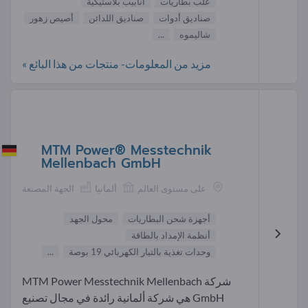
علب بطاريات
أنابيب بلاستيكية
صناديق أدوات
صناديق اللدائن
أصيص زهور
شاليموه
...
مزيد من المعلومات- منتجات من هذا البائع »
MTM Power® Messtechnik
Mellenbach GmbH
على مستوى العالم
ألمانيا
الجهة المصنعة
أجهزة شحن البطاريات
محول الجهد
أنظمة الإمداد بالطاقة
وحدات تغذية بالتيار الكهربائي 19 بوصة
...
شركة MTM Power Messtechnik Mellenbach
GmbH هي شركة ألمانية رائدة في مجال تصنيع