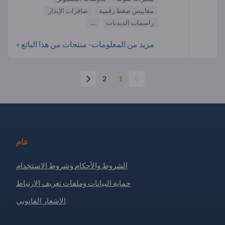
مقاييس ضغط رقمية
صافرات الإنذار
راسمات الذبذبات
...
مزيد من المعلومات- منتجات من هذا البائع »
2
1
عام
الشروط والأحكام وشروط الاستخدام
حماية البيانات وملفات تعريف الارتباط
الإشعار القانوني