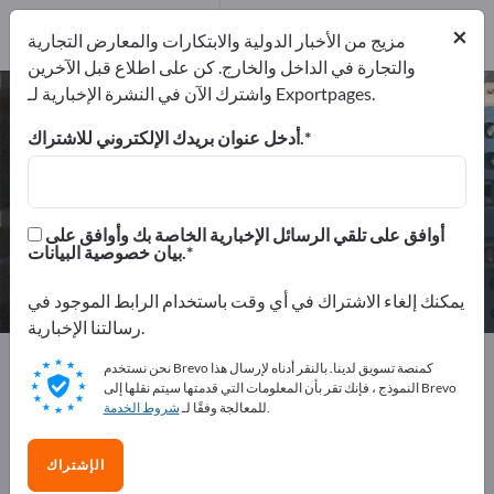
10
×
موزعون
2
مزيج من الأخبار الدولية والابتكارات والمعارض التجارية
والتجارة في الداخل والخارج. كن على اطلاع قبل الآخرين
واشترك الآن في النشرة الإخبارية لـ Exportpages.
البطاريات ووحدات الشحن – اعثر على
الشركات المصنعة والموردين
أدخل عنوان بريدك الإلكتروني للاشتراك.
من المصنعين
من المصدرين
12
10
أوافق على تلقي الرسائل الإخبارية الخاصة بك وأوافق على
بيان خصوصية البيانات.
موزعون
2
يمكنك إلغاء الاشتراك في أي وقت باستخدام الرابط الموجود في
رسالتنا الإخبارية.
Exportpages
خدمات الهندسة الكهربائية
نحن نستخدم Brevo كمنصة تسويق لدينا. بالنقر أدناه لإرسال هذا
البطاريات ووحدات الشحن
النموذج ، فإنك تقر بأن المعلومات التي قدمتها سيتم نقلها إلى Brevo
.
للمعالجة وفقًا لـ
شروط الخدمة
أعلن مجانًا على Exportpages!
الإشتراك
الاحتياجات – العروض – السلع المستعملة – جهات الاتصال