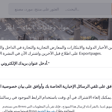
من المصدرين
17
مواد وخامات البناء – اعثر 
موزعون
من ال
1
 الأخبار الدولية والابتكارات والمعارض التجارية والتجارة في الداخل وا
على اطلاع قبل الآخرين واشترك الآن في النشرة الإخبارية لـ Exportpages.
 البناء
مواد وخامات البناء
أدخل عنوان بريدك الإلكتروني للاشتراك.
الاحتياجات – العروض – السلع ا
انشر شركتك ومنتجاتك على
يمكنك إلغاء الاشتراك في أي وقت باستخدام الرابط الموجود في رسالتنا الإخبارية.
نحن نستخدم Brevo كمنصة تسويق لدينا. بالنقر أدناه لإرسال هذا النموذج ، فإنك تقر بأن المعلومات التي
.
قدمتها سيتم نقلها إلى Brevo للمعالجة وفقًا لـ
شروط الخدمة