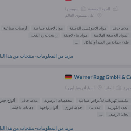
الجهة المصنعة
سويسرا
على مستوى العالم
ملاط جاف
مواد الايبوكسي اللاصقة
مواد لاصقة صناعية
أرضيات صناعية
المواد اللاصقة الهلامية
مواد بناء لاصقة
راتنجات رد الفعل
طلاء حماية من الصدأ والتآكل
...
مزيد من المعلومات- منتجات من هذا البائ
Werner Ragg GmbH & C
موزع
ألمانيا
آسيا, أفريقيا, أوروبا
مكنسة كهربائية للأغراض صناعية
مخفضات الرطوبة
ملاط جاف
ألواح جص
العدد الكهربية
عدد بناء
خلاط فوري
ألوان واجهة
دهانات داخلية
ثخانة الرصف
...
مزيد من المعلومات- منتجات من هذا البائ