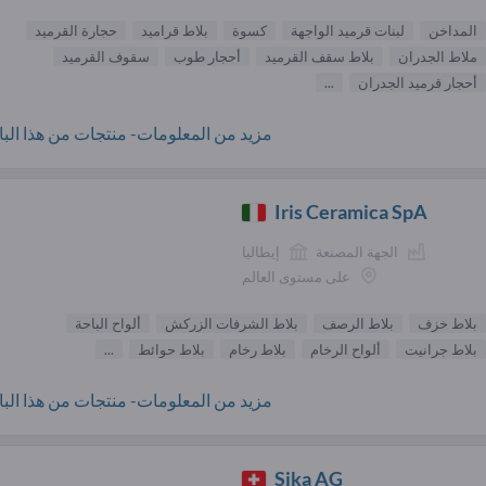
المداخن
لبنات قرميد الواجهة
كسوة
بلاط قراميد
حجارة القرميد
ملاط الجدران
بلاط سقف القرميد
أحجار طوب
سقوف القرميد
أحجار قرميد الجدران
...
مزيد من المعلومات- منتجات من هذا البائ
Iris Ceramica SpA
الجهة المصنعة
إيطاليا
على مستوى العالم
بلاط خزف
بلاط الرصف
بلاط الشرفات الزركش
ألواح الباحة
بلاط جرانيت
ألواح الرخام
بلاط رخام
بلاط حوائط
...
مزيد من المعلومات- منتجات من هذا البائ
Sika AG