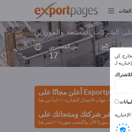
الفئات
على الشركات المصنعة والموردين
مصنعين
من المصدرين
17
16
لخارج. كن
أعلن مجانًا على Exportpages!
لمستعملة – جهات الاتصال التجارية >> ابدأ من هنا
 Exportpages.
كن موردًا الآن واكتسب شهرة>> انشر هنا