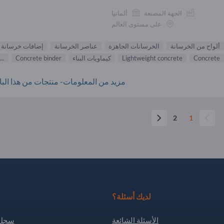
الجهة المصنعة
ألمانيا
على مستوى العالم
ألواح من الخرسانة
الخرسانات الجاهزة
عناصر الخرسانة
إضافات خرسانة
Concrete
Lightweight concrete
كيماويات البناء
Concrete binder
...
مزيد من المعلومات- منتجات من هذا البائ
2
1
لديك أسئلة؟
الأسئلة الشائعة
سجل 