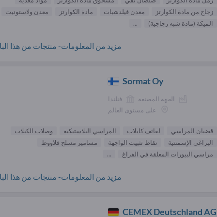
رمل مادة الكوارتز
صلصال نقي
مسحوق مادة الكوارتز
مواد مغذّية
زجاج من مادة الكوارتز
معدن فيلدشبات
مادة الكوارتز
معدن ولاستونيت
الميكة (مادة شبه زجاجية)
...
مزيد من المعلومات- منتجات من هذا البائ
Sormat Oy
الجهة المصنعة
فنلندا
على مستوى العالم
قضبان المراسي
لفائف كابلات
المراسي البلاستيكية
وصلات الكبلات
البراغي الإسمنتية
نقاط تثبيت الواجهة
مسامير مسلح قلاووظ
مراسي البيورات المعلقة في الفراغ
...
مزيد من المعلومات- منتجات من هذا البائ
CEMEX Deutschland AG