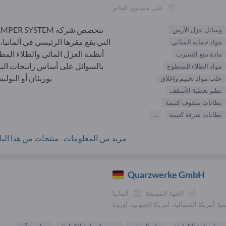
على مستوى العالم
وسائل عزل الأرض
التي يقع مقرها الرئيسي في ألمانيا،
مواد حماية المباني
أنظمة العزل المائي والطلاء المط
مادة منع التسرب
بالسوائل على أساس راتنجات الب
مواد الطلاء للسطوح
يوريثان أو البوليس
علب مواد تختيم وإغلاق
نظم تغطية الأسقف
بطانات سقوف كتيمة
بطانات شرفة كتيمة
...
مزيد من المعلومات- منتجات من هذا البائ
Quarzwerke GmbH
الجهة المصنعة
ألمانيا
يا, أمريكا الشمالية, أمريكا الجنوبية, أوروبا