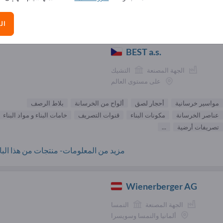
الموردون مواد وخامات البناء (17
ال
BEST a.s.
الجهة المصنعة
التشيك
على مستوى العالم
مواسير خرسانية
أحجار لصق
ألواح من الخرسانة
بلاط الرصف
عناصر الخرسانة
مكونات البناء
قنوات التصريف
خامات البناء و مواد البناء
تصريفات أرضية
...
مزيد من المعلومات- منتجات من هذا البائ
Wienerberger AG
الجهة المصنعة
النمسا
ألمانيا والنمسا وسويسرا