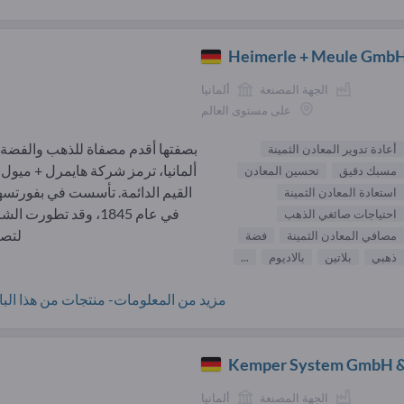
Heimerle + Meule Gmb
الجهة المصنعة
ألمانيا
على مستوى العالم
بصفتها أقدم مصفاة للذهب والفضة
أعادة تدوير المعادن الثمينة
ألمانيا، ترمز شركة هايمرل + ميول 
مسبك دقيق
تحسين المعادن
القيم الدائمة. تأسست في بفورتسه
استعادة المعادن الثمينة
في عام 1845، وقد تطورت ا
احتياجات صائغي الذهب
لتصب
مصافي المعادن الثمينة
فضة
ذهبي
بلاتين
بالاديوم
...
مزيد من المعلومات- منتجات من هذا البائ
Kemper System GmbH &
الجهة المصنعة
ألمانيا