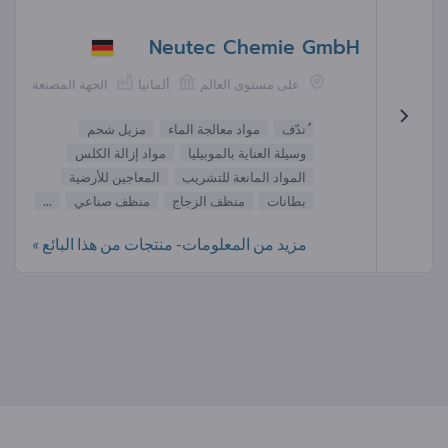
Neutec Chemie GmbH
على مستوى العالم
ألمانيا
الجهة المصنعة
ُندّف
مواد معالجة الماء
مزيل شحم
وسيلة العناية بالموبيليا
مواد إزالة الكلس
المواد المانعة للتشريب
المعاجين للأرضية
بطانات
منظف الزجاج
منظف صناعي
...
مزيد من المعلومات- منتجات من هذا البائع »