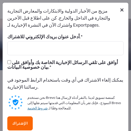
المصدرين
1
من
×
المصنعين
1
مزيج من الأخبار الدولية والابتكارات والمعارض التجارية
والتجارة في الداخل والخارج. كن على اطلاع قبل الآخرين
واشترك الآن في النشرة الإخبارية لـ Exportpages.
منظفات الصرف الصحي – اعثر على
الشركات المصنعة والموردين
أدخل عنوان بريدك الإلكتروني للاشتراك.
من المصنعين
من المصدرين
1
1
أوافق على تلقي الرسائل الإخبارية الخاصة بك وأوافق على
بيان خصوصية البيانات.
Exportpages
المواد الكيميائية والصيدلانية
مواد النظافة
يمكنك إلغاء الاشتراك في أي وقت باستخدام الرابط الموجود في
منظفات الصرف الصحي
رسالتنا الإخبارية.
نحن نستخدم Brevo كمنصة تسويق لدينا. بالنقر أدناه لإرسال هذا
أعلن مجانًا على Exportpages!
النموذج ، فإنك تقر بأن المعلومات التي قدمتها سيتم نقلها إلى Brevo
.
للمعالجة وفقًا لـ
شروط الخدمة
الاحتياجات – العروض – السلع المستعملة – جهات الاتصال
التجارية >> ابدأ من هنا
الإشتراك
انشر شركتك ومنتجاتك على