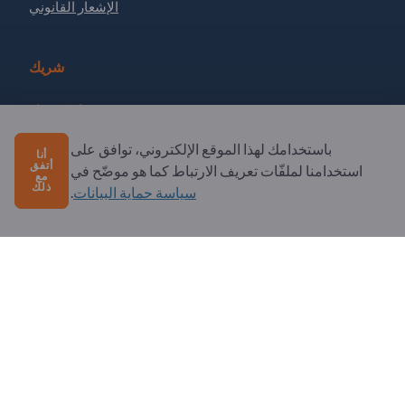
الإشعار القانوني
شريك
سجل كشريك
الاشتراك في النشرة الإخبارية
باستخدامك لهذا الموقع الإلكتروني، توافق على
أنا
أتفق
استخدامنا لملفّات تعريف الارتباط كما هو موضّح في
مع
ذلك
سياسة حماية البيانات
.
لديك أسئلة؟
الأسئلة الشائعة
خدماتنا التي نقدمها
نبذة عنا
رسالة إلى Exportpages
Exportpages International Network