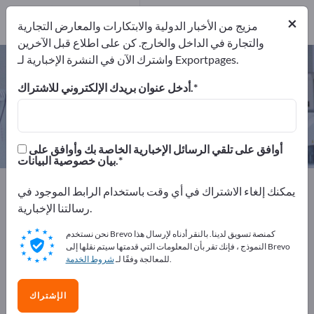
المصدرين
1
من
×
المصنعين
1
مزيج من الأخبار الدولية والابتكارات والمعارض التجارية
والتجارة في الداخل والخارج. كن على اطلاع قبل الآخرين
واشترك الآن في النشرة الإخبارية لـ Exportpages.
غسيل ملابس المستشفى – اعثر على
الشركات المصنعة والموردين
أدخل عنوان بريدك الإلكتروني للاشتراك.
من المصنعين
من المصدرين
1
1
أوافق على تلقي الرسائل الإخبارية الخاصة بك وأوافق على
بيان خصوصية البيانات.
Exportpages
الطب والمعامل
مستلزمات المستشفيات
يمكنك إلغاء الاشتراك في أي وقت باستخدام الرابط الموجود في
غسيل ملابس المستشفى
رسالتنا الإخبارية.
نحن نستخدم Brevo كمنصة تسويق لدينا. بالنقر أدناه لإرسال هذا
أعلن مجانًا على Exportpages!
النموذج ، فإنك تقر بأن المعلومات التي قدمتها سيتم نقلها إلى Brevo
.
للمعالجة وفقًا لـ
شروط الخدمة
الاحتياجات – العروض – السلع المستعملة – جهات الاتصال
التجارية >> ابدأ من هنا
الإشتراك
انشر شركتك ومنتجاتك على