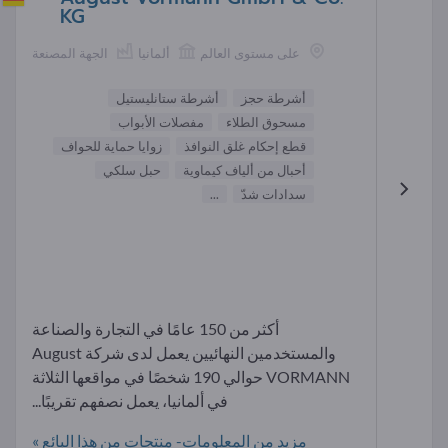
KG
على مستوى العالم
ألمانيا
الجهة المصنعة
أشرطة حجز
أشرطة ستانليستيل
مسحوق الطلاء
مفصلات الأبواب
قطع إحكام غلق النوافذ
زوايا حماية للحواف
أحبال من ألياف كيماوية
حبل سلكي
سدادات شدّ
...
أكثر من 150 عامًا في التجارة والصناعة
والمستخدمين النهائيين يعمل لدى شركة August
VORMANN حوالي 190 شخصًا في مواقعها الثلاثة
في ألمانيا، يعمل نصفهم تقريبًا...
مزيد من المعلومات- منتجات من هذا البائع »