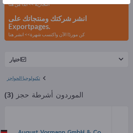
التجارية >> ابدأ من هنا
انشر شركتك ومنتجاتك على
Exportpages.
كن موردًا الآن واكتسب شهرة>> انشر هنا
اختيار
تكنولوجيا الحواجز
الموردون أشرطة حجز (3)
August Vormann GmbH & Co.