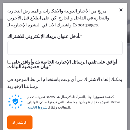
من المصنعين
2
×
موزعون
1
مزيج من الأخبار الدولية والابتكارات والمعارض التجارية
والتجارة في الداخل والخارج. كن على اطلاع قبل الآخرين
واشترك الآن في النشرة الإخبارية لـ Exportpages.
أشرطة حجز – اعثر على الشركات
المصنعة والموردين
أدخل عنوان بريدك الإلكتروني للاشتراك.
من المصنعين
من المصدرين
3
2
أوافق على تلقي الرسائل الإخبارية الخاصة بك وأوافق على
بيان خصوصية البيانات.
موزعون
1
يمكنك إلغاء الاشتراك في أي وقت باستخدام الرابط الموجود في
رسالتنا الإخبارية.
Exportpages
الأمان والحماية
تكنولوجيا الحواجز
نحن نستخدم Brevo كمنصة تسويق لدينا. بالنقر أدناه لإرسال هذا
أشرطة حجز
النموذج ، فإنك تقر بأن المعلومات التي قدمتها سيتم نقلها إلى Brevo
.
للمعالجة وفقًا لـ
شروط الخدمة
أعلن مجانًا على Exportpages!
الإشتراك
الاحتياجات – العروض – السلع المستعملة – جهات الاتصال