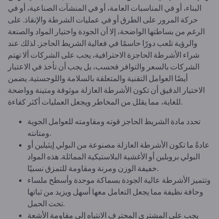
البناء، أو في المناسبات العامة، أو في المنشآت الصناعية، أو في
حركة المرور على الطرق أو في عمليات الشرطة والإنقاذ. على
الرغم من بساطتها الواضحة، إلا أن الجودة واختيار المواد والصنعة
والرؤية تلعب دورًا حاسمًا في فعالية الشريط الحاجز. لذلك عند
شراء الأشرطة الحاجزة الاحترافية، يجب على الشركات ألا تهتم
الشركات بالسعر والتوافر فحسب، بل يجب أن تأخذ في الاعتبار
أيضًا العوامل التقنية والمتعلقة بالسلامة واللوجستية. يضمن
الاختيار الدقيق أن تكون الأشرطة العازلة موثوقة ومتينة وواضحة
للغاية، مما يقلل من المخاطر ويجعل العمليات أكثر كفاءة.
تحدد مادة الشريط الحاجز قوته ومقاومته للعوامل الجوية
ومتانته.
عادةً ما تكون الأشرطة العازلة مصنوعة من البولي إيثيلين أو
البولي بروبلين أو الأغشية البلاستيكية المماثلة. هذه المواد
خفيفة الوزن ومرنة ومقاومة للتمزق نسبيًا.
وتتميز الأشرطة عالية الجودة بسماكة موحدة وأسطح ملساء
وحافة نظيفة مما يجعل التعامل معها أسهل ويزيد من ثباتها
تحت الحمل.
يجب على المشتري المحترف الانتباه إلى مقاومة الأشعة