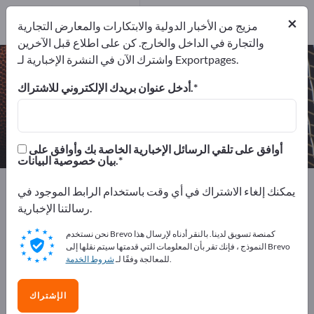
المصدرين
3
من المصنعين
×
3
مزيج من الأخبار الدولية والابتكارات والمعارض التجارية
والتجارة في الداخل والخارج. كن على اطلاع قبل الآخرين
واشترك الآن في النشرة الإخبارية لـ Exportpages.
الكرات الرياضية – اعثر على الشركات
المصنعة والموردين
أدخل عنوان بريدك الإلكتروني للاشتراك.
من المصنعين
من المصدرين
3
3
أوافق على تلقي الرسائل الإخبارية الخاصة بك وأوافق على
بيان خصوصية البيانات.
Exportpages
الرياضة والعطلات
السلع الرياضية
يمكنك إلغاء الاشتراك في أي وقت باستخدام الرابط الموجود في
الكرات الرياضية
رسالتنا الإخبارية.
نحن نستخدم Brevo كمنصة تسويق لدينا. بالنقر أدناه لإرسال هذا
أعلن مجانًا على Exportpages!
النموذج ، فإنك تقر بأن المعلومات التي قدمتها سيتم نقلها إلى Brevo
.
للمعالجة وفقًا لـ
شروط الخدمة
الاحتياجات – العروض – السلع المستعملة – جهات الاتصال
التجارية >> ابدأ من هنا
الإشتراك
انشر شركتك ومنتجاتك على