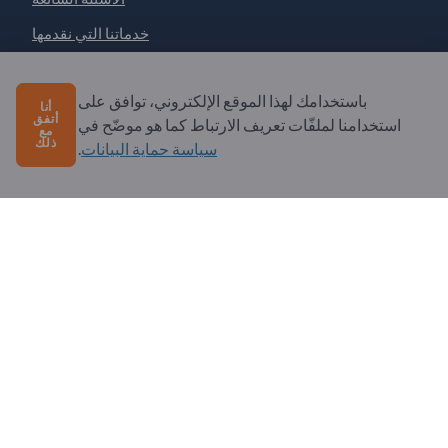
خدماتنا التي نقدمها
نبذة عنا
باستخدامك لهذا الموقع الإلكتروني، توافق على
رسالة إلى Exportpages
أنا
أتفق
استخدامنا لملفّات تعريف الارتباط كما هو موضّح في
مع
ذلك
سياسة حماية البيانات
.
Exportpages International Network
Exportpages International GmbH
Becker-Göring-Straße 15
76307 Karlsbad
Germany
Copyright © 2026 Exportpages International GmbH. All
Rights Reserved.