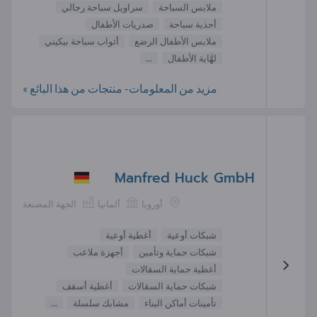
ملابس السباحة
سراويل سباحة رجالي
أحذية سباحة
صدريات الأطفال
ملابس الأطفال الرضع
أثواب سباحة بيكيني
لهَّاية الأطفال
...
مزيد من المعلومات- منتجات من هذا البائع »
Manfred Huck GmbH
أوروبا
ألمانيا
الجهة المصنعة
شبكات أوعية
أغطية أوعية
شبكات حماية وتأمين
أجهزة ملاعب
أغطية حماية السقالات
شبكات حماية السقالات
أغطية أسقف
تأمينات أماكن البناء
مشابك سلسلة
...