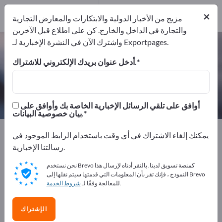
المصدرين
2
من المصنعين
×
2
مزيج من الأخبار الدولية والابتكارات والمعارض التجارية
والتجارة في الداخل والخارج. كن على اطلاع قبل الآخرين
واشترك الآن في النشرة الإخبارية لـ Exportpages.
راتنجات صناعية – اعثر على الشركات
المصنعة والموردين
أدخل عنوان بريدك الإلكتروني للاشتراك.
من المصنعين
من المصدرين
2
2
أوافق على تلقي الرسائل الإخبارية الخاصة بك وأوافق على
بيان خصوصية البيانات.
Exportpages
المواد الكيميائية والصيدلانية
يمكنك إلغاء الاشتراك في أي وقت باستخدام الرابط الموجود في
المنتجات الكيماوية التقنية
الراتنجات
راتنجات صناعية
رسالتنا الإخبارية.
نحن نستخدم Brevo كمنصة تسويق لدينا. بالنقر أدناه لإرسال هذا
أعلن مجانًا على Exportpages!
النموذج ، فإنك تقر بأن المعلومات التي قدمتها سيتم نقلها إلى Brevo
.
للمعالجة وفقًا لـ
شروط الخدمة
الاحتياجات – العروض – السلع المستعملة – جهات الاتصال
التجارية >> ابدأ من هنا
الإشتراك
انشر شركتك ومنتجاتك على