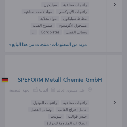
راتنجات صناعية
سيليكون
راتنجات الأيبوكسي
مواد لاصقة صناعية
مطاط سيليكون
مواد مغذّية
مسحوق الألومنيوم
صموغ الصب
وسائل الفصل
Cork plates
...
مزيد من المعلومات- منتجات من هذا البائع »
SPEFORM Metall-Chemie GmbH
على مستوى العالم
ألمانيا
الجهة المصنعة
راتنجات صناعية
راتنجات الفينول
عامل إخراج القالب
وسائل الفصل
جبس قوالب
بنتونيت
الطلاءات المقاومة للحرارة