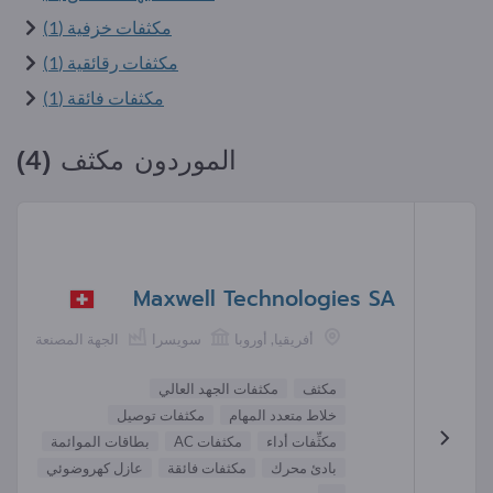
مكثفات خزفية (1)
مكثفات رقائقية (1)
مكثفات فائقة (1)
الموردون مكثف (4)
Maxwell Technologies SA
أفريقيا, أوروبا
سويسرا
الجهة المصنعة
مكثف
مكثفات الجهد العالي
خلاط متعدد المهام
مكثفات توصيل
مكثِّفات أداء
مكثفات AC
بطاقات الموائمة
بادئ محرك
مكثفات فائقة
عازل كهروضوئي