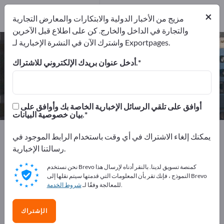
من المصدرين
4
من المصنعين
4
×
مزيج من الأخبار الدولية والابتكارات والمعارض التجارية
والتجارة في الداخل والخارج. كن على اطلاع قبل الآخرين
واشترك الآن في النشرة الإخبارية لـ Exportpages.
مكثف – اعثر على الشركات المصنعة
والموردين
أدخل عنوان بريدك الإلكتروني للاشتراك.
من المصنعين
من المصدرين
4
4
أوافق على تلقي الرسائل الإخبارية الخاصة بك وأوافق على
بيان خصوصية البيانات.
Exportpages
خدمات الهندسة الكهربائية
يمكنك إلغاء الاشتراك في أي وقت باستخدام الرابط الموجود في
المكونات الإلكترونية
مكونات بناء سالبة
مكثف
رسالتنا الإخبارية.
نحن نستخدم Brevo كمنصة تسويق لدينا. بالنقر أدناه لإرسال هذا
أعلن مجانًا على Exportpages!
النموذج ، فإنك تقر بأن المعلومات التي قدمتها سيتم نقلها إلى Brevo
.
للمعالجة وفقًا لـ
شروط الخدمة
الاحتياجات – العروض – السلع المستعملة – جهات الاتصال
التجارية >> ابدأ من هنا
الإشتراك
انشر شركتك ومنتجاتك على