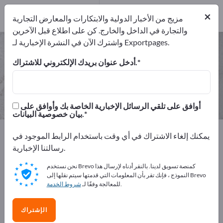
2
من المصنعين
×
2
مزيج من الأخبار الدولية والابتكارات والمعارض التجارية
والتجارة في الداخل والخارج. كن على اطلاع قبل الآخرين
واشترك الآن في النشرة الإخبارية لـ Exportpages.
مقصات شعر – اعثر على الشركات
المصنعة والموردين
أدخل عنوان بريدك الإلكتروني للاشتراك.
من المصنعين
من المصدرين
2
2
أوافق على تلقي الرسائل الإخبارية الخاصة بك وأوافق على
بيان خصوصية البيانات.
Exportpages
المواد الصناعية والمواد المعدنية
يمكنك إلغاء الاشتراك في أي وقت باستخدام الرابط الموجود في
المواد الاستهلاكية التجارية
الاحتياج لمصفف الشعر
رسالتنا الإخبارية.
مقصات شعر
نحن نستخدم Brevo كمنصة تسويق لدينا. بالنقر أدناه لإرسال هذا
النموذج ، فإنك تقر بأن المعلومات التي قدمتها سيتم نقلها إلى Brevo
أعلن مجانًا على Exportpages!
.
للمعالجة وفقًا لـ
شروط الخدمة
الاحتياجات – العروض – السلع المستعملة – جهات الاتصال
الإشتراك
التجارية >> ابدأ من هنا