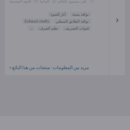
على مستوى العالم
ألمانيا
الجهة المصنعة
نوافذ مثبتة
آبار الضوء
نوافذ الطابق السفلي
Exhaust shafts
قنوات التصريف
نظم الصرف
...
مزيد من المعلومات- منتجات من هذا البائع »