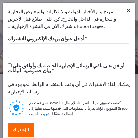
1
من المصنعين
×
1
مزيج من الأخبار الدولية والابتكارات والمعارض التجارية
والتجارة في الداخل والخارج. كن على اطلاع قبل الآخرين
واشترك الآن في النشرة الإخبارية لـ Exportpages.
نوافذ مثبتة – اعثر على الشركات
المصنعة والموردين
أدخل عنوان بريدك الإلكتروني للاشتراك.
من المصنعين
من المصدرين
1
1
أوافق على تلقي الرسائل الإخبارية الخاصة بك وأوافق على
بيان خصوصية البيانات.
Exportpages
الزراعة والغابات
تجهيزات الحظائر
يمكنك إلغاء الاشتراك في أي وقت باستخدام الرابط الموجود في
نوافذ مثبتة
رسالتنا الإخبارية.
نحن نستخدم Brevo كمنصة تسويق لدينا. بالنقر أدناه لإرسال هذا
أعلن مجانًا على Exportpages!
النموذج ، فإنك تقر بأن المعلومات التي قدمتها سيتم نقلها إلى Brevo
.
للمعالجة وفقًا لـ
شروط الخدمة
الاحتياجات – العروض – السلع المستعملة – جهات الاتصال
التجارية >> ابدأ من هنا
الإشتراك
انشر شركتك ومنتجاتك على