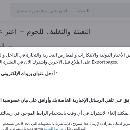
التعبئة والتغليف للحوم – اعثر
من ال
 الأخبار الدولية والابتكارات والمعارض التجارية والتجارة في الداخل وا
على اطلاع قبل الآخرين واشترك الآن في النشرة الإخبارية لـ Exportpages.
لمواد الغذائية
التعبئة والتغليف للحوم
أدخل عنوان بريدك الإلكتروني للاشتراك.
الاحتياجات – العروض – السلع ا
انشر شركتك ومنتجاتك على
يمكنك إلغاء الاشتراك في أي وقت باستخدام الرابط الموجود في رسالتنا الإخبارية.
نحن نستخدم Brevo كمنصة تسويق لدينا. بالنقر أدناه لإرسال هذا النموذج ، فإنك تقر بأن المعلومات التي
.
قدمتها سيتم نقلها إلى Brevo للمعالجة وفقًا لـ
شروط الخدمة