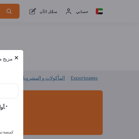
من المصنعين
1
من المصدرين
1
حسابي
سجّل الآن
×
مزيج من
Exportpages
المأكولات و المشروبات
عبوات ا
أوافق على تلقي الرسائل الإخبارية الخاصة بك وأوافق على بيان خصوصية البيانات.