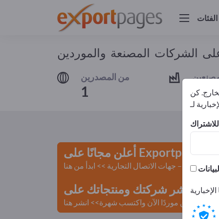
الفئات
 على الشركات المصنعة والموردين
مصنعين
من المصدرين
1
1
لخارج. كن
أعلن مجانًا على Exportpages!
لمستعملة – جهات الاتصال التجارية >> ابدأ من هنا
 Exportpages.
كن موردًا الآن واكتسب شهرة>> انشر هنا