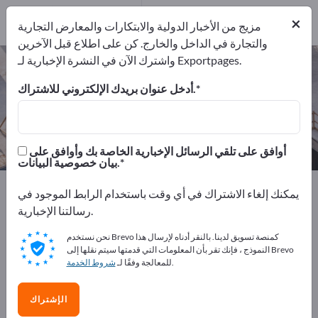
المصدرين
2
من المصنعين
×
2
مزيج من الأخبار الدولية والابتكارات والمعارض التجارية
والتجارة في الداخل والخارج. كن على اطلاع قبل الآخرين
واشترك الآن في النشرة الإخبارية لـ Exportpages.
إضافات خرسانة – اعثر على الشركات
المصنعة والموردين
أدخل عنوان بريدك الإلكتروني للاشتراك.
من المصنعين
من المصدرين
2
2
أوافق على تلقي الرسائل الإخبارية الخاصة بك وأوافق على
بيان خصوصية البيانات.
Exportpages
قسم الإنشاء
كيماويات البناء
يمكنك إلغاء الاشتراك في أي وقت باستخدام الرابط الموجود في
إضافات خرسانة
رسالتنا الإخبارية.
نحن نستخدم Brevo كمنصة تسويق لدينا. بالنقر أدناه لإرسال هذا
أعلن مجانًا على Exportpages!
النموذج ، فإنك تقر بأن المعلومات التي قدمتها سيتم نقلها إلى Brevo
.
للمعالجة وفقًا لـ
شروط الخدمة
الاحتياجات – العروض – السلع المستعملة – جهات الاتصال
التجارية >> ابدأ من هنا
الإشتراك
انشر شركتك ومنتجاتك على