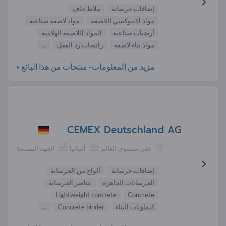
إضافات خرسانة
ملاط جاف
مواد الايبوكسي اللاصقة
مواد لاصقة صناعية
أرضيات صناعية
المواد اللاصقة الهلامية
مواد بناء لاصقة
راتنجات رد الفعل
...
مزيد من المعلومات- منتجات من هذا البائع »
CEMEX Deutschland AG
على مستوى العالم
ألمانيا
الجهة المصنعة
إضافات خرسانة
ألواح من الخرسانة
الخرسانات الجاهزة
عناصر الخرسانة
Lightweight concrete
Concrete
كيماويات البناء
Concrete binder
...