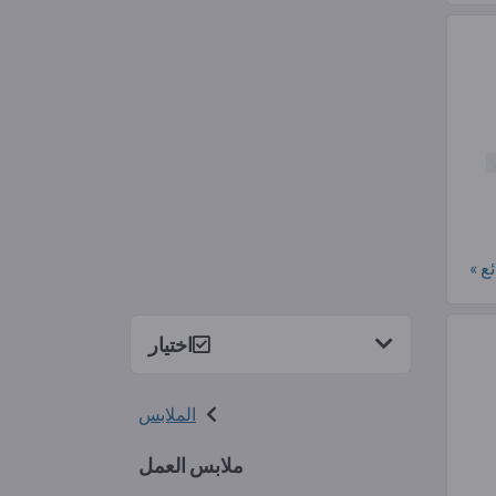
ع »
اختيار
الملابس
ملابس العمل