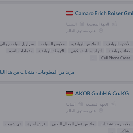
Camaro Erich Roiser G
الجهة المصنعة
النمسا
على مستوى العالم
الأحذية الرياضية
الملابس الرياضية
ملابس السباحة
سراويل سباحة رجالي
حقائب رياضية
أثواب سباحة بيكيني
الأربطة الرياضية
ضمادات القدم
...
Cell Phone Cases
مزيد من المعلومات- منتجات من هذا البائ
AKOR GmbH & Co. KG
الجهة المصنعة
ألمانيا
على مستوى العالم
ملابس مستشفيات
ملابس عمل المجال الطبي
فرش أسرة
تي شيرت
بشاكير
...