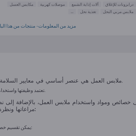
درابزونات للإغلاق
آلات إذابة الشمع
موصلات كهربية
مكابس العسل
ملابس مربي النحل
تغذية نحل
...
مزيد من المعلومات- منتجات من هذا البائ
ملابس العمل هي عنصر أساسي في معايير السلامة والراحة في العديد من الصناعات.
تعتمد وظيفتها واستخدامها على المتطلبات المحددة للمهن المعنية.
 خصائص ومواد واستخدام ملابس العمل، بالإضافة إلى نظ
مراعاتها ونظرة عامة على الاتجاهات والابتكارات:
يمكن تقسيم خصائص ملابس العمل إلى ثلاث فئات رئيسية: