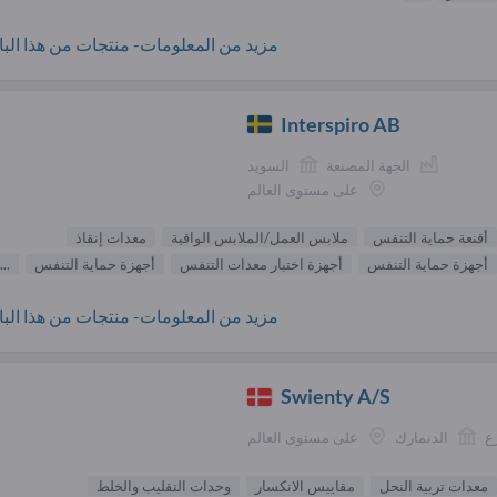
مزيد من المعلومات- منتجات من هذا البائ
Interspiro AB
الجهة المصنعة
السويد
على مستوى العالم
أقنعة حماية التنفس
ملابس العمل/الملابس الواقية
معدات إنقاذ
أجهزة حماية التنفس
أجهزة اختبار معدات التنفس
أجهزة حماية التنفس
...
مزيد من المعلومات- منتجات من هذا البائ
Swienty A/S
ع
الدنمارك
على مستوى العالم
معدات تربية النحل
مقاييس الانكسار
وحدات التقليب والخلط