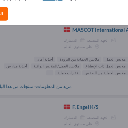
الموردون ملابس العمل (
ال
MASCOT International 
الجهة المصنعة
الدنمارك
على مستوى العالم
ملابس العمل
ملابس الحماية من البرودة
أحذية أمان
ملابس العمل ذات الإنطباع
ملابس العمل/الملابس الواقية
أحذية مدارس
ملابس الحماية من الطقس
قفازات حماية
...
مزيد من المعلومات- منتجات من هذا البائ
F. Engel K/S
الجهة المصنعة
الدنمارك
على مستوى العالم