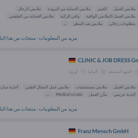
ملابس العمل
الجينز
ملابس الحماية من البرودة
ملابس الرجال
ملابس العمل/الملابس الواقية
واقي للركبة
ملابس الحماية من الطقس
بنطلونات رجالي
ملابس ضد المطر
...
مزيد من المعلومات- منتجات من هذا البائ
CLINIC & JOB DRESS 
الجهة المصنعة
ألمانيا
أوروبا
ملابس العمل
ملابس مستشفيات
ملابس عمل المجال الطبي
أحذية مدار
أحذية حريمي
مآزر العمل
Medical scrubs
...
مزيد من المعلومات- منتجات من هذا البائ
Franz Mensch GmbH