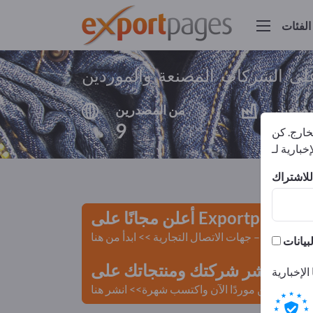
الفئات
لى الشركات المصنعة والموردين
مصنعين
من المصدرين
9
8
لخارج. كن
أعلن مجانًا على Exportpages!
لمستعملة – جهات الاتصال التجارية >> ابدأ من هنا
 Exportpages.
كن موردًا الآن واكتسب شهرة>> انشر هنا