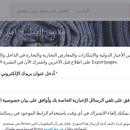
ن المصدرين
9
ملابس العمل – اعثر ع
موزعون
من ال
1
 الأخبار الدولية والابتكارات والمعارض التجارية والتجارة في الداخل وا
على اطلاع قبل الآخرين واشترك الآن في النشرة الإخبارية لـ Exportpages.
العمل
أدخل عنوان بريدك الإلكتروني للاشتراك.
الاحتياجات – العروض – السلع ا
انشر شركتك ومنتجاتك على
يمكنك إلغاء الاشتراك في أي وقت باستخدام الرابط الموجود في رسالتنا الإخبارية.
نحن نستخدم Brevo كمنصة تسويق لدينا. بالنقر أدناه لإرسال هذا النموذج ، فإنك تقر بأن المعلومات التي
.
قدمتها سيتم نقلها إلى Brevo للمعالجة وفقًا لـ
شروط الخدمة